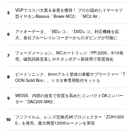
VGPでコスパ大賞＆金賞を獲得！ プロが認めたイヤーカフ
5
型イヤホンBaseus「Bowie MC2」「MC2 Air」
アイオーデータ、「BDレコ」「DVDレコ」対応機種を拡
6
大。各社ブルーレイレコーダーからのダビングが可能に
フェーズメーション、MCカートリッジ「PP-2200」9/10発
7
売。磁気回路見直しやチタンボディ新採用で音質強化
ビートソニック、6mmアルミ筐体の車載サブウーファー「T
8
OON Solid Box」。トヨタ車専用取付キットも
WEISS、内部の改良で音質を高めたコンパクトDAコンバー
9
ター「DAC205-MK2」
フジフイルム、レンズ交換式4Kプロジェクター「ZUH1200
10
0」を発売。最大輝度12000ルーメンを実現