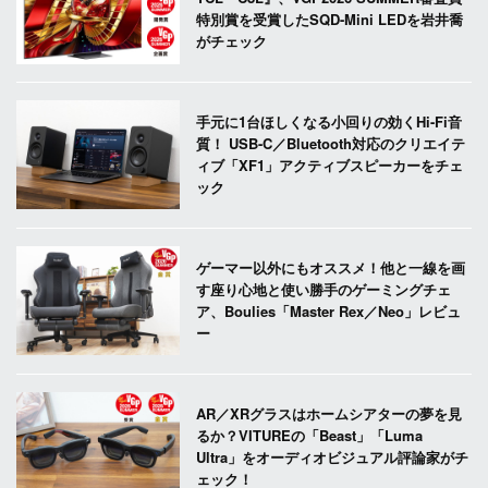
特別賞を受賞したSQD-Mini LEDを岩井喬
がチェック
手元に1台ほしくなる小回りの効くHi-Fi音
質！ USB-C／Bluetooth対応のクリエイテ
ィブ「XF1」アクティブスピーカーをチェ
ック
ゲーマー以外にもオススメ！他と一線を画
す座り心地と使い勝手のゲーミングチェ
ア、Boulies「Master Rex／Neo」レビュ
ー
AR／XRグラスはホームシアターの夢を見
るか？VITUREの「Beast」「Luma
Ultra」をオーディオビジュアル評論家がチ
ェック！