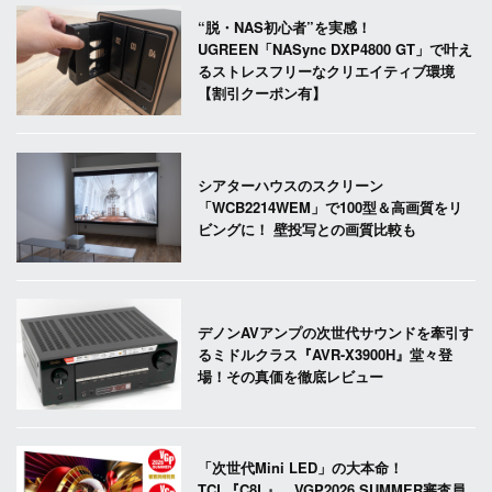
“脱・NAS初心者”を実感！
UGREEN「NASync DXP4800 GT」で叶え
るストレスフリーなクリエイティブ環境
【割引クーポン有】
シアターハウスのスクリーン
「WCB2214WEM」で100型＆高画質をリ
ビングに！ 壁投写との画質比較も
デノンAVアンプの次世代サウンドを牽引す
るミドルクラス『AVR-X3900H』堂々登
場！その真価を徹底レビュー
「次世代Mini LED」の大本命！
TCL『C8L』、VGP2026 SUMMER審査員