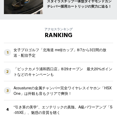
スタイラスチップ一体型ダイヤモンドカン
チレバー採用カートリッジの実力に迫る！
アクセスランキング
RANKING
女子プロゴルフ「北海道 meijiカップ」8/7から3日間の放
1
送・配信予定
「ビックカメラ浦和西口店」8/29オープン 最大20%ポイン
2
トなどのキャンペーンも
Acoustuneの金属チャンバー完全ワイヤレスイヤホン「HSX
3
One」は外観も音もクリアで爽快！
“引き算の美学”、エソテリックの真髄。A級パワーアンプ「S
4
-05XE」、魅惑の音質を聴く