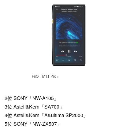
FiiO「M11 Pro」
2位 SONY「NW-A105」
3位 Astell&Kern「SA700」
4位 Astell&Kern「A&ultima SP2000」
5位 SONY「NW-ZX507」