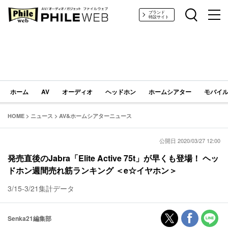
PHILE WEB｜AV/オーディオ/ガジェット
ブランド
特設サイト
ホーム
AV
オーディオ
ヘッドホン
ホームシアター
モバイル
HOME
>
ニュース
>
AV&ホームシアターニュース
公開日 2020/03/27 12:00
発売直後のJabra「Elite Active 75t」が早くも登場！ ヘッ
ドホン週間売れ筋ランキング ＜e☆イヤホン＞
3/15-3/21集計データ
Senka21編集部