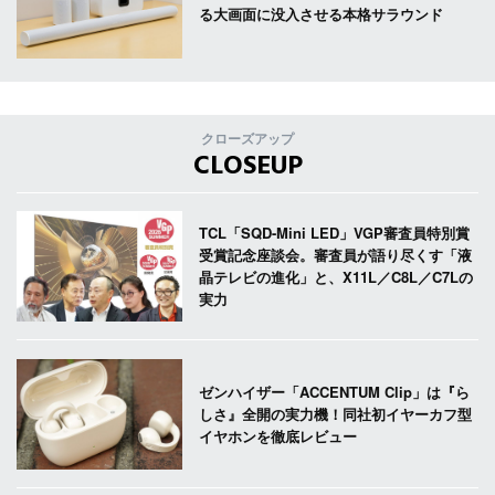
る大画面に没入させる本格サラウンド
クローズアップ
CLOSEUP
TCL「SQD-Mini LED」VGP審査員特別賞
受賞記念座談会。審査員が語り尽くす「液
晶テレビの進化」と、X11L／C8L／C7Lの
実力
ゼンハイザー「ACCENTUM Clip」は『ら
しさ』全開の実力機！同社初イヤーカフ型
イヤホンを徹底レビュー