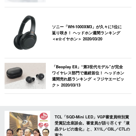
ソニー「WH-1000XM3」が久々に1位に
返り咲き！ ヘッドホン週間ランキング
＜e☆イヤホン＞
2020/03/20
「Beoplay E8」“第3世代モデル”が完全
ワイヤレス部門で連続首位！ ヘッドホン
週間売れ筋ランキング ＜フジヤエービッ
ク＞
2020/03/13
TCL「SQD-Mini LED」VGP審査員特別賞
受賞記念座談会。審査員が語り尽くす「液
晶テレビの進化」と、X11L／C8L／C7Lの
実力