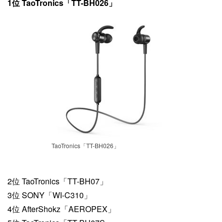
1位 TaoTronics「TT-BH026」
TaoTronics「TT-BH026」
2位 TaoTronics「TT-BH07」
3位 SONY「WI-C310」
4位 AfterShokz「AEROPEX」