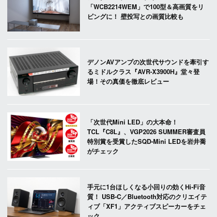
「WCB2214WEM」で100型＆高画質をリ
ビングに！ 壁投写との画質比較も
デノンAVアンプの次世代サウンドを牽引す
るミドルクラス『AVR-X3900H』堂々登
場！その真価を徹底レビュー
「次世代Mini LED」の大本命！
TCL『C8L』、VGP2026 SUMMER審査員
特別賞を受賞したSQD-Mini LEDを岩井喬
がチェック
手元に1台ほしくなる小回りの効くHi-Fi音
質！ USB-C／Bluetooth対応のクリエイテ
ィブ「XF1」アクティブスピーカーをチェ
ック