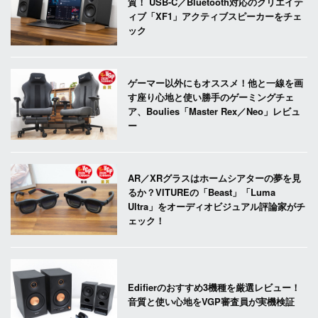
質！ USB-C／Bluetooth対応のクリエイテ
ィブ「XF1」アクティブスピーカーをチェ
ック
ゲーマー以外にもオススメ！他と一線を画
す座り心地と使い勝手のゲーミングチェ
ア、Boulies「Master Rex／Neo」レビュ
ー
AR／XRグラスはホームシアターの夢を見
るか？VITUREの「Beast」「Luma
Ultra」をオーディオビジュアル評論家がチ
ェック！
Edifierのおすすめ3機種を厳選レビュー！
音質と使い心地をVGP審査員が実機検証