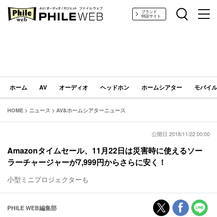
PHILE WEB｜AV/オーディオ/ガジェット
ブランド
特設サイト
ホーム
AV
オーディオ
ヘッドホン
ホームシアター
モバイル
HOME
>
ニュース
>
AV&ホームシアターニュース
公開日 2018/11/22 00:00
Amazonタイムセール、11月22日は災害時に使えるソー
ラーチャージャーが7,999円からさらに安く！
小型ミニプロジェクターも
PHILE WEB編集部