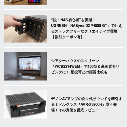
“脱・NAS初心者”を実感！
UGREEN「NASync DXP4800 GT」で叶え
るストレスフリーなクリエイティブ環境
【割引クーポン有】
シアターハウスのスクリーン
「WCB2214WEM」で100型＆高画質をリ
ビングに！ 壁投写との画質比較も
デノンAVアンプの次世代サウンドを牽引す
るミドルクラス『AVR-X3900H』堂々登
場！その真価を徹底レビュー