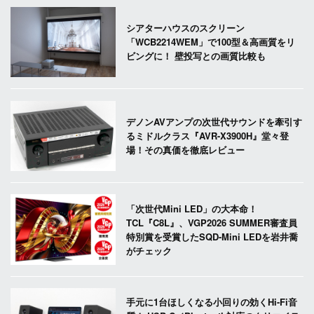
シアターハウスのスクリーン
「WCB2214WEM」で100型＆高画質をリ
ビングに！ 壁投写との画質比較も
デノンAVアンプの次世代サウンドを牽引す
るミドルクラス『AVR-X3900H』堂々登
場！その真価を徹底レビュー
「次世代Mini LED」の大本命！
TCL『C8L』、VGP2026 SUMMER審査員
特別賞を受賞したSQD-Mini LEDを岩井喬
がチェック
手元に1台ほしくなる小回りの効くHi-Fi音