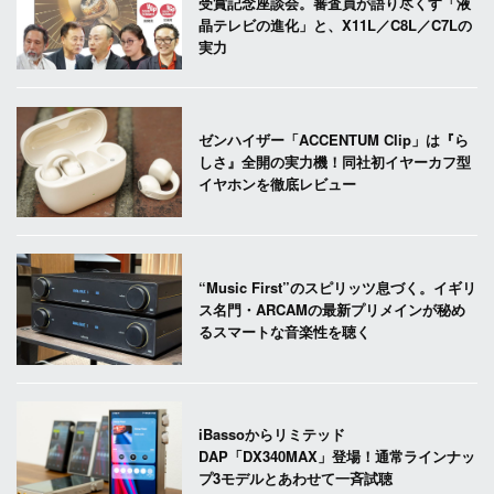
受賞記念座談会。審査員が語り尽くす「液
晶テレビの進化」と、X11L／C8L／C7Lの
実力
ゼンハイザー「ACCENTUM Clip」は『ら
しさ』全開の実力機！同社初イヤーカフ型
イヤホンを徹底レビュー
“Music First”のスピリッツ息づく。イギリ
ス名門・ARCAMの最新プリメインが秘め
るスマートな音楽性を聴く
iBassoからリミテッド
DAP「DX340MAX」登場！通常ラインナッ
プ3モデルとあわせて一斉試聴