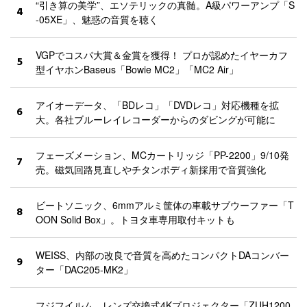
“引き算の美学”、エソテリックの真髄。A級パワーアンプ「S
4
-05XE」、魅惑の音質を聴く
VGPでコスパ大賞＆金賞を獲得！ プロが認めたイヤーカフ
5
型イヤホンBaseus「Bowie MC2」「MC2 Air」
アイオーデータ、「BDレコ」「DVDレコ」対応機種を拡
6
大。各社ブルーレイレコーダーからのダビングが可能に
フェーズメーション、MCカートリッジ「PP-2200」9/10発
7
売。磁気回路見直しやチタンボディ新採用で音質強化
ビートソニック、6mmアルミ筐体の車載サブウーファー「T
8
OON Solid Box」。トヨタ車専用取付キットも
WEISS、内部の改良で音質を高めたコンパクトDAコンバー
9
ター「DAC205-MK2」
フジフイルム、レンズ交換式4Kプロジェクター「ZUH1200