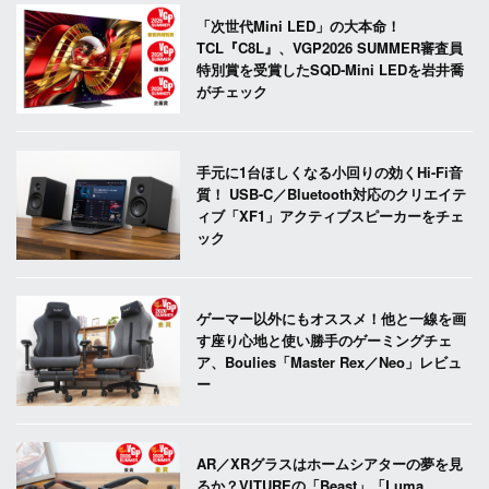
「次世代Mini LED」の大本命！
TCL『C8L』、VGP2026 SUMMER審査員
特別賞を受賞したSQD-Mini LEDを岩井喬
がチェック
手元に1台ほしくなる小回りの効くHi-Fi音
質！ USB-C／Bluetooth対応のクリエイテ
ィブ「XF1」アクティブスピーカーをチェ
ック
ゲーマー以外にもオススメ！他と一線を画
す座り心地と使い勝手のゲーミングチェ
ア、Boulies「Master Rex／Neo」レビュ
ー
AR／XRグラスはホームシアターの夢を見
るか？VITUREの「Beast」「Luma