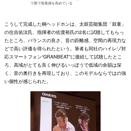
ラ製で装着感を高めている
こうして完成した桐ヘッドホンは、太鼓芸能集団「鼓童」
の住吉佑汰氏、指揮者の佐渡裕氏の2名に試聴してもらっ
たところ、バランスの良さ、音の距離感、空間の再現力な
どで高い評価を得られたという。筆者も同社のハイレゾ対
応スマートフォン“GRANBEAT”に接続して試聴したとこ
ろ、高域がとても良く伸びるいっぽうで低域の余韻は深
く、音の奥行きを再現しており、このモデルならではの強
い個性が感じられた。