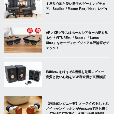
す座り心地と使い勝手のゲーミングチェ
ア、Boulies「Master Rex／Neo」レビュ
ー
AR／XRグラスはホームシアターの夢を見
るか？VITUREの「Beast」「Luma
Ultra」をオーディオビジュアル評論家がチ
ェック！
Edifierのおすすめ3機種を厳選レビュー！
音質と使い心地をVGP審査員が実機検証
【評論家レビュー有】オーテクのおしゃれ
ノイキャンイヤホンがAmazonで超お得！
「ATH-SQ1TW2NC」の魅力を徹底解説！