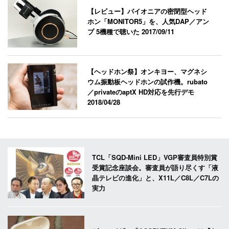
【レビュー】パイオニアの密閉型ヘッド
ホン「MONITOR5」を、人気DAP／アン
プ 5機種で聴いた
2017/09/11
【ヘッドホン祭】オンキヨー、マグネシ
ウム振動板ヘッドホンの試作機。rubato
／privateのaptX HD対応を先行デモ
2018/04/28
TCL「SQD-Mini LED」VGP審査員特別賞
受賞記念座談会。審査員が語り尽くす「液
晶テレビの進化」と、X11L／C8L／C7Lの
実力