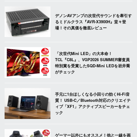
デノンAVアンプの次世代サウンドを牽引す
るミドルクラス『AVR-X3900H』堂々登
場！その真価を徹底レビュー
「次世代Mini LED」の大本命！
TCL『C8L』、VGP2026 SUMMER審査員
特別賞を受賞したSQD-Mini LEDを岩井喬
がチェック
手元に1台ほしくなる小回りの効くHi-Fi音
質！ USB-C／Bluetooth対応のクリエイテ
ィブ「XF1」アクティブスピーカーをチェ
ック
ゲーマー以外にもオススメ！他と一線を画