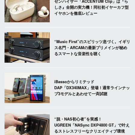
ゼンハイザー「ACCENTUM Clip」は『ら
しさ』全開の実力機！同社初イヤーカフ型
イヤホンを徹底レビュー
“Music First”のスピリッツ息づく。イギリ
ス名門・ARCAMの最新プリメインが秘め
るスマートな音楽性を聴く
iBassoからリミテッド
DAP「DX340MAX」登場！通常ラインナッ
プ3モデルとあわせて一斉試聴
“脱・NAS初心者”を実感！
UGREEN「NASync DXP4800 GT」で叶え
るストレスフリーなクリエイティブ環境