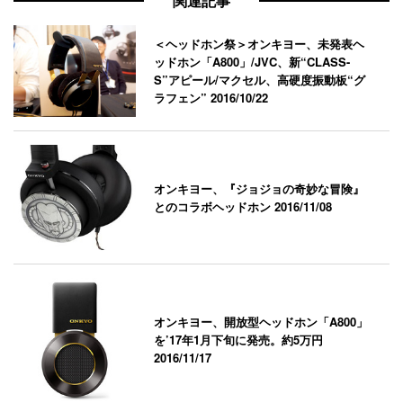
関連記事
＜ヘッドホン祭＞オンキヨー、未発表ヘ
ッドホン「A800」/JVC、新“CLASS-
S”アピール/マクセル、高硬度振動板“グ
ラフェン”
2016/10/22
オンキヨー、『ジョジョの奇妙な冒険』
とのコラボヘッドホン
2016/11/08
オンキヨー、開放型ヘッドホン「A800」
を’17年1月下旬に発売。約5万円
2016/11/17