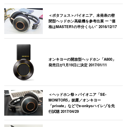
＜ポタフェス＞パイオニア、未発表の密
閉型ヘッドホン高級機を参考出展 ー “価
格はMASTER1の半分くらい”
2016/12/17
オンキヨーの開放型ヘッドホン「A800」
発売日が1月19日に決定
2017/01/11
＜ヘッドホン祭＞パイオニア「SE-
MONITOR5」披露／オンキヨー
「private」などでe-onkyoハイレゾを先
行試聴
2017/04/29