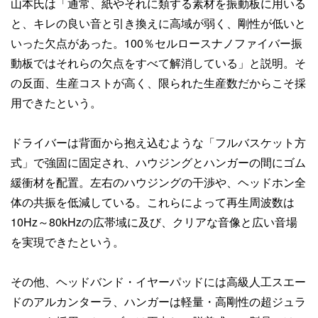
山本氏は「通常、紙やそれに類する素材を振動板に用いる
と、キレの良い音と引き換えに高域が弱く、剛性が低いと
いった欠点があった。100％セルロースナノファイバー振
動板ではそれらの欠点をすべて解消している」と説明。そ
の反面、生産コストが高く、限られた生産数だからこそ採
用できたという。
ドライバーは背面から抱え込むような「フルバスケット方
式」で強固に固定され、ハウジングとハンガーの間にゴム
緩衝材を配置。左右のハウジングの干渉や、ヘッドホン全
体の共振を低減している。これらによって再生周波数は
10Hz～80kHzの広帯域に及び、クリアな音像と広い音場
を実現できたという。
その他、ヘッドバンド・イヤーパッドには高級人工スエー
ドのアルカンターラ、ハンガーは軽量・高剛性の超ジュラ