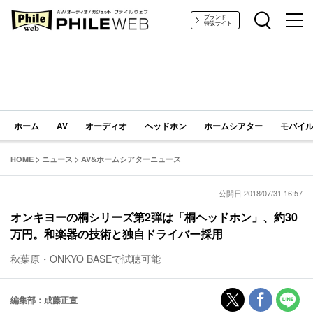
PHILE WEB｜AV/オーディオ/ガジェット
ブランド
特設サイト
ホーム
AV
オーディオ
ヘッドホン
ホームシアター
モバイル
HOME
>
ニュース
>
AV&ホームシアターニュース
公開日 2018/07/31 16:57
オンキヨーの桐シリーズ第2弾は「桐ヘッドホン」、約30
万円。和楽器の技術と独自ドライバー採用
秋葉原・ONKYO BASEで試聴可能
編集部：成藤正宣