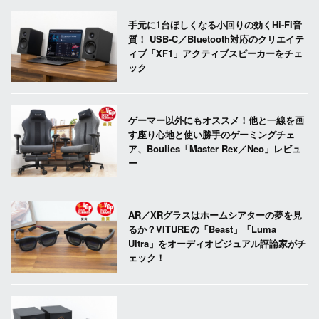
手元に1台ほしくなる小回りの効くHi-Fi音
質！ USB-C／Bluetooth対応のクリエイテ
ィブ「XF1」アクティブスピーカーをチェ
ック
ゲーマー以外にもオススメ！他と一線を画
す座り心地と使い勝手のゲーミングチェ
ア、Boulies「Master Rex／Neo」レビュ
ー
AR／XRグラスはホームシアターの夢を見
るか？VITUREの「Beast」「Luma
Ultra」をオーディオビジュアル評論家がチ
ェック！