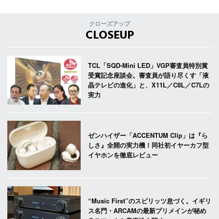
クローズアップ
CLOSEUP
TCL「SQD-Mini LED」VGP審査員特別賞
受賞記念座談会。審査員が語り尽くす「液
晶テレビの進化」と、X11L／C8L／C7Lの
実力
ゼンハイザー「ACCENTUM Clip」は『ら
しさ』全開の実力機！同社初イヤーカフ型
イヤホンを徹底レビュー
“Music First”のスピリッツ息づく。イギリ
ス名門・ARCAMの最新プリメインが秘め