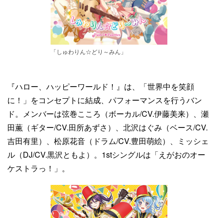
「しゅわりん☆どり～みん」
『ハロー、ハッピーワールド！』は、「世界中を笑顔
に！」をコンセプトに結成、パフォーマンスを行うバン
ド。メンバーは弦巻こころ（ボーカル/CV.伊藤美来）、瀬
田薫（ギター/CV.田所あずさ）、北沢はぐみ（ベース/CV.
吉田有里）、松原花音（ドラム/CV.豊田萌絵）、ミッシェ
ル（DJ/CV.黒沢ともよ）。1stシングルは「えがおのオー
ケストラっ！」。