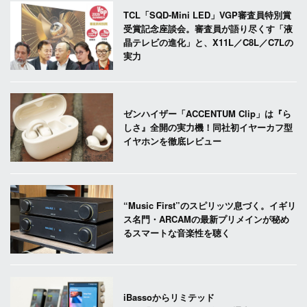
TCL「SQD-Mini LED」VGP審査員特別賞
受賞記念座談会。審査員が語り尽くす「液
晶テレビの進化」と、X11L／C8L／C7Lの
実力
ゼンハイザー「ACCENTUM Clip」は『ら
しさ』全開の実力機！同社初イヤーカフ型
イヤホンを徹底レビュー
“Music First”のスピリッツ息づく。イギリ
ス名門・ARCAMの最新プリメインが秘め
るスマートな音楽性を聴く
iBassoからリミテッド