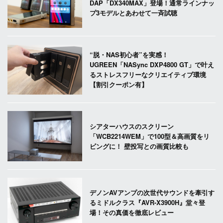
DAP「DX340MAX」登場！通常ラインナッ
プ3モデルとあわせて一斉試聴
“脱・NAS初心者”を実感！
UGREEN「NASync DXP4800 GT」で叶え
るストレスフリーなクリエイティブ環境
【割引クーポン有】
シアターハウスのスクリーン
「WCB2214WEM」で100型＆高画質をリ
ビングに！ 壁投写との画質比較も
デノンAVアンプの次世代サウンドを牽引す
るミドルクラス『AVR-X3900H』堂々登
場！その真価を徹底レビュー