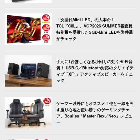
「次世代Mini LED」の大本命！
TCL『C8L』、VGP2026 SUMMER審査員
特別賞を受賞したSQD-Mini LEDを岩井喬
がチェック
手元に1台ほしくなる小回りの効くHi-Fi音
質！ USB-C／Bluetooth対応のクリエイテ
ィブ「XF1」アクティブスピーカーをチェ
ック
ゲーマー以外にもオススメ！他と一線を画
す座り心地と使い勝手のゲーミングチェ
ア、Boulies「Master Rex／Neo」レビュ
ー