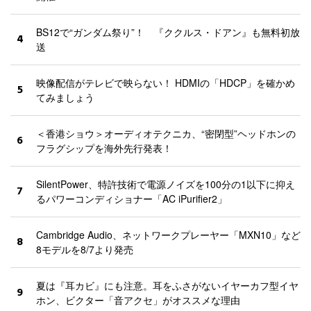
BS12で“ガンダム祭り”！ 『ククルス・ドアン』も無料初放
4
送
映像配信がテレビで映らない！ HDMIの「HDCP」を確かめ
5
てみましょう
＜香港ショウ＞オーディオテクニカ、“密閉型”ヘッドホンの
6
フラグシップを海外先行発表！
SilentPower、特許技術で電源ノイズを100分の1以下に抑え
7
るパワーコンディショナー「AC iPurifier2」
Cambridge Audio、ネットワークプレーヤー「MXN10」など
8
8モデルを8/7より発売
夏は『耳カビ』にも注意。耳をふさがないイヤーカフ型イヤ
9
ホン、ビクター「音アクセ」がオススメな理由