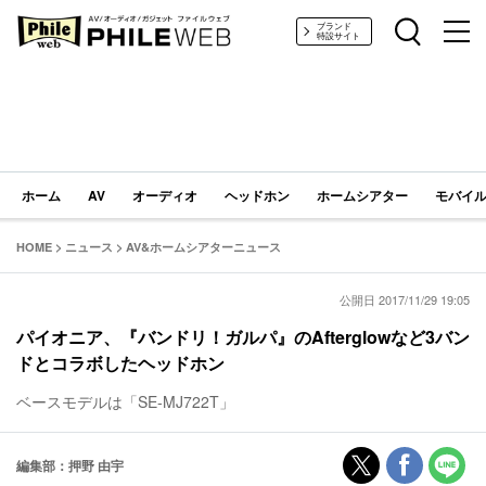
PHILE WEB｜AV/オーディオ/ガジェット
ブランド
特設サイト
ホーム
AV
オーディオ
ヘッドホン
ホームシアター
モバイル
HOME
>
ニュース
>
AV&ホームシアターニュース
公開日 2017/11/29 19:05
パイオニア、『バンドリ！ガルパ』のAfterglowなど3バン
ドとコラボしたヘッドホン
ベースモデルは「SE-MJ722T」
編集部：押野 由宇