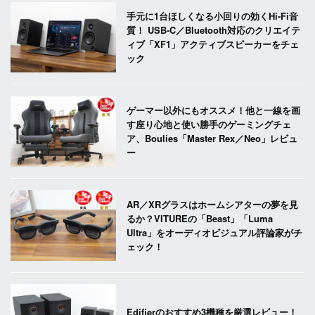
手元に1台ほしくなる小回りの効くHi-Fi音
質！ USB-C／Bluetooth対応のクリエイテ
ィブ「XF1」アクティブスピーカーをチェ
ック
ゲーマー以外にもオススメ！他と一線を画
す座り心地と使い勝手のゲーミングチェ
ア、Boulies「Master Rex／Neo」レビュ
ー
AR／XRグラスはホームシアターの夢を見
るか？VITUREの「Beast」「Luma
Ultra」をオーディオビジュアル評論家がチ
ェック！
Edifierのおすすめ3機種を厳選レビュー！