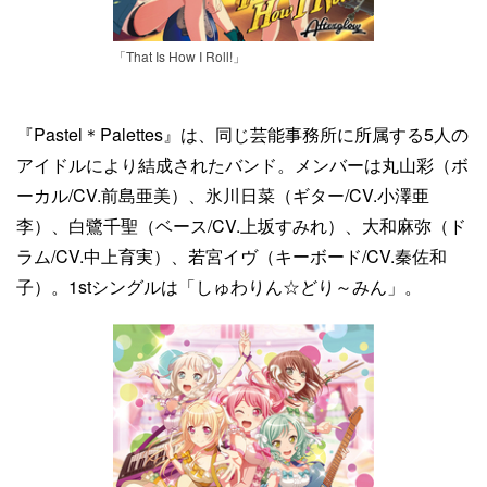
「That Is How I Roll!」
『Pastel＊Palettes』は、同じ芸能事務所に所属する5人の
アイドルにより結成されたバンド。メンバーは丸山彩（ボ
ーカル/CV.前島亜美）、氷川日菜（ギター/CV.小澤亜
李）、白鷺千聖（ベース/CV.上坂すみれ）、大和麻弥（ド
ラム/CV.中上育実）、若宮イヴ（キーボード/CV.秦佐和
子）。1stシングルは「しゅわりん☆どり～みん」。