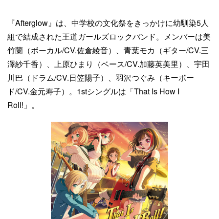
『Afterglow』は、中学校の文化祭をきっかけに幼馴染5人
組で結成された王道ガールズロックバンド。メンバーは美
竹蘭（ボーカル/CV.佐倉綾音）、青葉モカ（ギター/CV.三
澤紗千香）、上原ひまり（ベース/CV.加藤英美里）、宇田
川巴（ドラム/CV.日笠陽子）、羽沢つぐみ（キーボー
ド/CV.金元寿子）。1stシングルは「That Is How I
Roll!」。