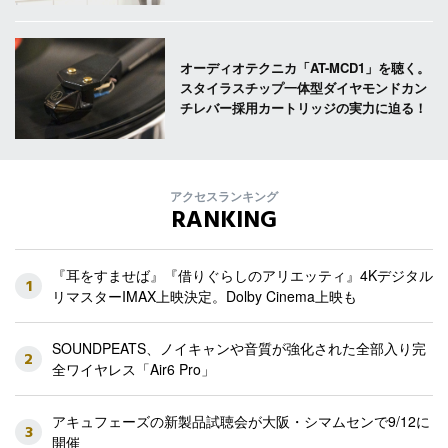
オーディオテクニカ「AT-MCD1」を聴く。
スタイラスチップ一体型ダイヤモンドカン
チレバー採用カートリッジの実力に迫る！
アクセスランキング
RANKING
『耳をすませば』『借りぐらしのアリエッティ』4Kデジタル
1
リマスターIMAX上映決定。Dolby Cinema上映も
SOUNDPEATS、ノイキャンや音質が強化された全部入り完
2
全ワイヤレス「Air6 Pro」
アキュフェーズの新製品試聴会が大阪・シマムセンで9/12に
3
開催