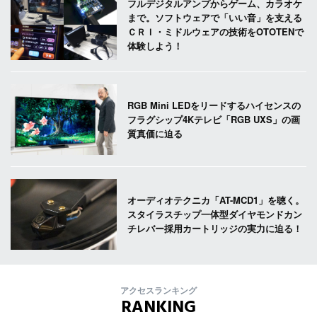
フルデジタルアンプからゲーム、カラオケ
まで。ソフトウェアで「いい音」を支える
ＣＲＩ・ミドルウェアの技術をOTOTENで
体験しよう！
RGB Mini LEDをリードするハイセンスの
フラグシップ4Kテレビ「RGB UXS」の画
質真価に迫る
オーディオテクニカ「AT-MCD1」を聴く。
スタイラスチップ一体型ダイヤモンドカン
チレバー採用カートリッジの実力に迫る！
アクセスランキング
RANKING