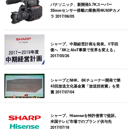
パナソニック、新開発5.7Kスーパー
35mmセンサー搭載の業務用4K/60Pカメ
ラ
2017/06/05
シャープ、中期経営計画を発表。V字回
復へ「8KとAIoT事業で世界を変える」
2017/05/26
シャープとNHK、8Kチューナー開発で第
43回放送文化基金賞「放送技術賞」を受
賞
2017/07/04
シャープ、Hisenseを特許侵害で提訴。
米国テレビ市場でのブランド供与先
2017/07/18