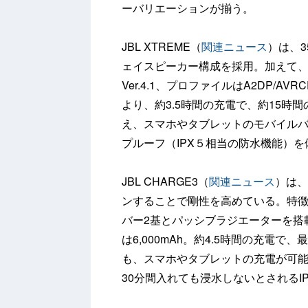
ーバリエーションが揃う。
JBL XTREME（
関連ニュース
）は、3
ェイスピーカー構成を採用。加えて、パ
Ver.4.1、プロファイルはA2DP/AVR
より、約3.5時間の充電で、約15時
え、スマホやタブレットのモバイル
プルーフ（IPX５相当の防水機能）
JBL CHARGE3（
関連ニュース
）は、
ンすることで剛性を高めている。特徴
バー2基とパッシブラジエーターを搭
は6,000mAh。約4.5時間の充電
も、スマホやタブレットの充電が可能
30分間入れても浸水しないとされるI