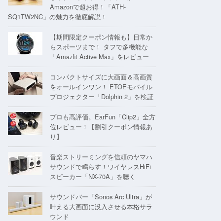
Amazonで超お得！「ATH-
SQ1TW2NC」の魅力を徹底解説！
【期間限定クーポン情報も】日常か
らスポーツまで！ タフで多機能な
「Amazfit Active Max」をレビュー
コンパクトサイズに大画面＆高画質
をオールインワン！ ETOEモバイル
プロジェクター「Dolphin 2」を検証
プロも高評価。EarFun「Clip2」全方
位レビュー！【割引クーポン情報あ
り】
音楽ストリーミングを信頼のヤマハ
サウンドで鳴らす！ワイヤレスHiFi
スピーカー「NX-70A」を聴く
サウンドバー「Sonos Arc Ultra」が
叶える大画面に没入させる本格サラ
ウンド