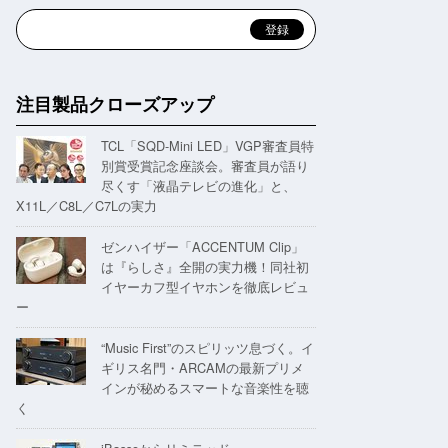
注目製品クローズアップ
TCL「SQD-Mini LED」VGP審査員特
別賞受賞記念座談会。審査員が語り
尽くす「液晶テレビの進化」と、
X11L／C8L／C7Lの実力
ゼンハイザー「ACCENTUM Clip」
は『らしさ』全開の実力機！同社初
イヤーカフ型イヤホンを徹底レビュ
ー
“Music First”のスピリッツ息づく。イ
ギリス名門・ARCAMの最新プリメ
インが秘めるスマートな音楽性を聴
く