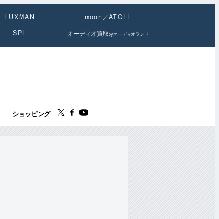
LUXMAN
moon／ATOLL
SPL
オーディオ買取
byオーディオランド
ス
ショッピング