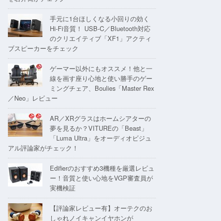
手元に1台ほしくなる小回りの効く
Hi-Fi音質！ USB-C／Bluetooth対応
のクリエイティブ「XF1」アクティ
ブスピーカーをチェック
ゲーマー以外にもオススメ！他と一
線を画す座り心地と使い勝手のゲー
ミングチェア、Boulies「Master Rex
／Neo」レビュー
AR／XRグラスはホームシアターの
夢を見るか？VITUREの「Beast」
「Luma Ultra」をオーディオビジュ
アル評論家がチェック！
Edifierのおすすめ3機種を厳選レビュ
ー！音質と使い心地をVGP審査員が
実機検証
【評論家レビュー有】オーテクのお
しゃれノイキャンイヤホンが