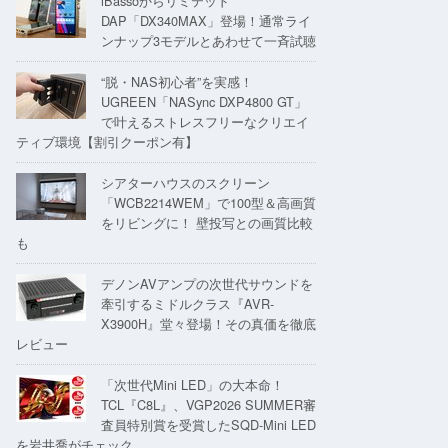
iBassoからリミテッド
DAP「DX340MAX」登場！通常ライ
ンナップ3モデルとあわせて一斉試聴
“脱・NAS初心者”を実感！
UGREEN「NASync DXP4800 GT」
で叶えるストレスフリーなクリエイ
ティブ環境【割引クーポン有】
シアターハウスのスクリーン
「WCB2214WEM」で100型＆高画質
をリビングに！ 壁投写との画質比較
も
デノンAVアンプの次世代サウンドを
牽引するミドルクラス『AVR-
X3900H』堂々登場！その真価を徹底
レビュー
「次世代Mini LED」の大本命！
TCL『C8L』、VGP2026 SUMMER審
査員特別賞を受賞したSQD-Mini LED
を岩井喬がチェック