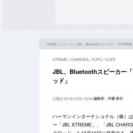
HOME
>
ニュース
> JBL、Bluetoothスピーカー「XT
XTREME／CHARGE3／FLIP3／CLIP2
JBL、Bluetoothスピー
ッド」
編集部：伊藤 麻衣
公開日 2016/12/02 18:50
ハーマンインターナショナル（株）は、同
ー「JBL XTREME」、「JBL CHAR
クワッド」を12月10日に発売する。価