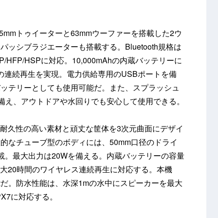
5mmトゥイーターと63mmウーファーを搭載した2ウ
ッシブラジエーターも搭載する。Bluetooth規格は
CP/HFP/HSPに対応。10,000mAhの内蔵バッテリーに
間の連続再生を実現。電力供給専用のUSBポートを備
バッテリーとしても使用可能だ。また、スプラッシュ
を備え、アウトドアや水回りでも安心して使用できる。
耐久性の高い素材と頑丈な筐体を3次元曲面にデザイ
的なチューブ型のボディには、50mm口径のドライ
載。最大出力は20Wを備える。内蔵バッテリーの容量
で、最大20時間のワイヤレス連続再生に対応する。本機
だ。防水性能は、水深1mの水中にスピーカーを最大
PX7に対応する。