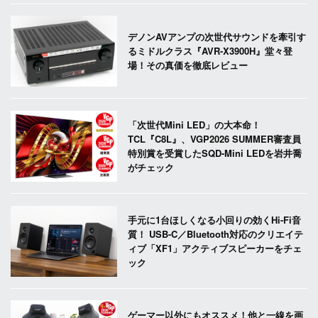
デノンAVアンプの次世代サウンドを牽引す
るミドルクラス『AVR-X3900H』堂々登
場！その真価を徹底レビュー
「次世代Mini LED」の大本命！
TCL『C8L』、VGP2026 SUMMER審査員
特別賞を受賞したSQD-Mini LEDを岩井喬
がチェック
手元に1台ほしくなる小回りの効くHi-Fi音
質！ USB-C／Bluetooth対応のクリエイテ
ィブ「XF1」アクティブスピーカーをチェ
ック
ゲーマー以外にもオススメ！他と一線を画