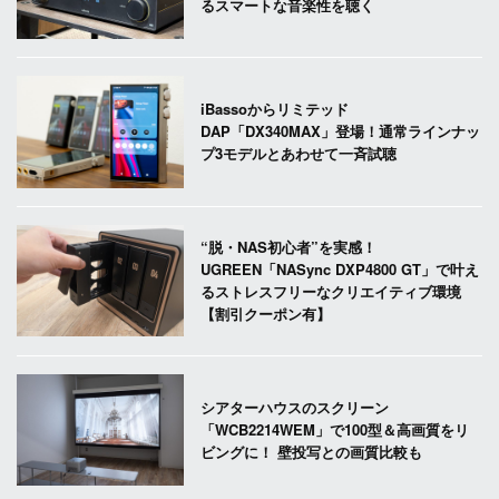
るスマートな音楽性を聴く
iBassoからリミテッド
DAP「DX340MAX」登場！通常ラインナッ
プ3モデルとあわせて一斉試聴
“脱・NAS初心者”を実感！
UGREEN「NASync DXP4800 GT」で叶え
るストレスフリーなクリエイティブ環境
【割引クーポン有】
シアターハウスのスクリーン
「WCB2214WEM」で100型＆高画質をリ
ビングに！ 壁投写との画質比較も