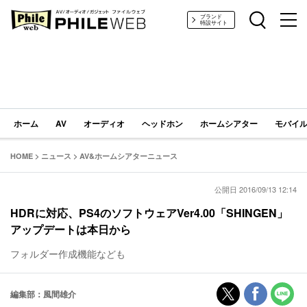
PHILE WEB｜AV/オーディオ/ガジェット
ブランド
特設サイト
ホーム
AV
オーディオ
ヘッドホン
ホームシアター
モバイル
HOME
>
ニュース
>
AV&ホームシアターニュース
公開日 2016/09/13 12:14
HDRに対応、PS4のソフトウェアVer4.00「SHINGEN」
アップデートは本日から
フォルダー作成機能なども
編集部：風間雄介