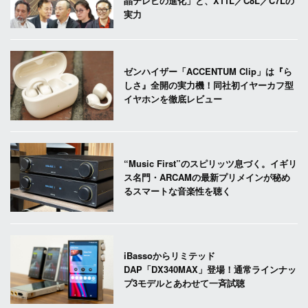
晶テレビの進化」と、X11L／C8L／C7Lの
実力
ゼンハイザー「ACCENTUM Clip」は『ら
しさ』全開の実力機！同社初イヤーカフ型
イヤホンを徹底レビュー
“Music First”のスピリッツ息づく。イギリ
ス名門・ARCAMの最新プリメインが秘め
るスマートな音楽性を聴く
iBassoからリミテッド
DAP「DX340MAX」登場！通常ラインナッ
プ3モデルとあわせて一斉試聴