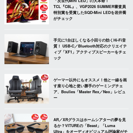
「次世代Mini LED」の大本命！
TCL『C8L』、VGP2026 SUMMER審査員
特別賞を受賞したSQD-Mini LEDを岩井喬
がチェック
手元に1台ほしくなる小回りの効くHi-Fi音
質！ USB-C／Bluetooth対応のクリエイテ
ィブ「XF1」アクティブスピーカーをチェ
ック
ゲーマー以外にもオススメ！他と一線を画
す座り心地と使い勝手のゲーミングチェ
ア、Boulies「Master Rex／Neo」レビュ
ー
AR／XRグラスはホームシアターの夢を見
るか？VITUREの「Beast」「Luma
Ultra」をオーディオビジュアル評論家がチ