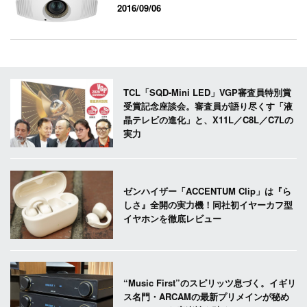
2016/09/06
TCL「SQD-Mini LED」VGP審査員特別賞
受賞記念座談会。審査員が語り尽くす「液
晶テレビの進化」と、X11L／C8L／C7Lの
実力
ゼンハイザー「ACCENTUM Clip」は『ら
しさ』全開の実力機！同社初イヤーカフ型
イヤホンを徹底レビュー
“Music First”のスピリッツ息づく。イギリ
ス名門・ARCAMの最新プリメインが秘め