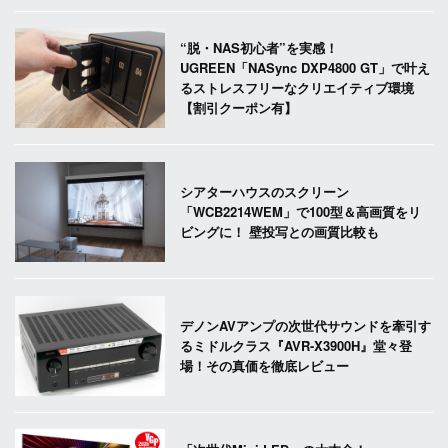
“脱・NAS初心者”を実感！
UGREEN「NASync DXP4800 GT」で叶え
るストレスフリーなクリエイティブ環境
【割引クーポン有】
シアターハウスのスクリーン
「WCB2214WEM」で100型＆高画質をリ
ビングに！ 壁投写との画質比較も
デノンAVアンプの次世代サウンドを牽引す
るミドルクラス『AVR-X3900H』堂々登
場！その真価を徹底レビュー