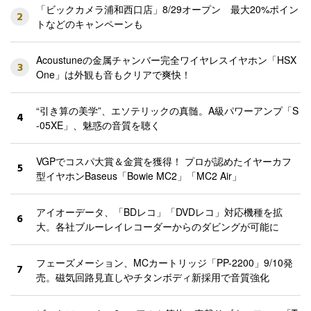
「ビックカメラ浦和西口店」8/29オープン 最大20%ポイン
2
トなどのキャンペーンも
Acoustuneの金属チャンバー完全ワイヤレスイヤホン「HSX
3
One」は外観も音もクリアで爽快！
“引き算の美学”、エソテリックの真髄。A級パワーアンプ「S
4
-05XE」、魅惑の音質を聴く
VGPでコスパ大賞＆金賞を獲得！ プロが認めたイヤーカフ
5
型イヤホンBaseus「Bowie MC2」「MC2 Air」
アイオーデータ、「BDレコ」「DVDレコ」対応機種を拡
6
大。各社ブルーレイレコーダーからのダビングが可能に
フェーズメーション、MCカートリッジ「PP-2200」9/10発
7
売。磁気回路見直しやチタンボディ新採用で音質強化