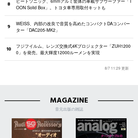
ビートソニック、6mmアルミ筐体の車載サブウーファー「T
8
OON Solid Box」。トヨタ車専用取付キットも
WEISS、内部の改良で音質を高めたコンパクトDAコンバー
9
ター「DAC205-MK2」
フジフイルム、レンズ交換式4Kプロジェクター「ZUH1200
10
0」を発売。最大輝度12000ルーメンを実現
8/7 11:29 更新
MAGAZINE
音元出版の雑誌