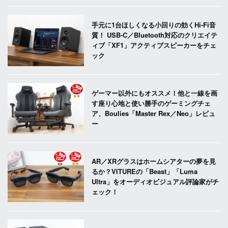
手元に1台ほしくなる小回りの効くHi-Fi音
質！ USB-C／Bluetooth対応のクリエイテ
ィブ「XF1」アクティブスピーカーをチェ
ック
ゲーマー以外にもオススメ！他と一線を画
す座り心地と使い勝手のゲーミングチェ
ア、Boulies「Master Rex／Neo」レビュ
ー
AR／XRグラスはホームシアターの夢を見
るか？VITUREの「Beast」「Luma
Ultra」をオーディオビジュアル評論家がチ
ェック！