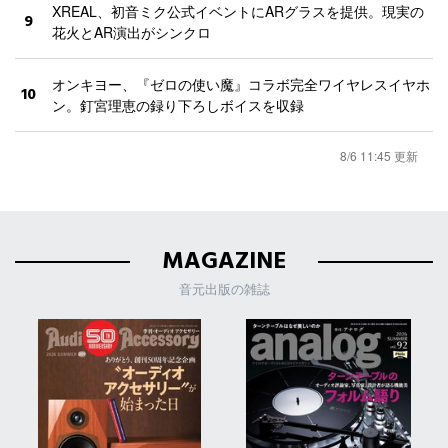
XREAL、初音ミク公式イベントにARグラスを提供。現実の
9
花火とAR演出がシンクロ
オンキヨー、『ゼロの使い魔』コラボ完全ワイヤレスイヤホ
10
ン。釘宮理恵の録り下ろしボイスを収録
8/6 11:45 更新
MAGAZINE
音元出版の雑誌