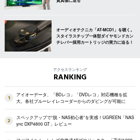
質真価に迫る
オーディオテクニカ「AT-MCD1」を聴く。
スタイラスチップ一体型ダイヤモンドカン
チレバー採用カートリッジの実力に迫る！
アクセスランキング
RANKING
アイオーデータ、「BDレコ」「DVDレコ」対応機種を拡
1
大。各社ブルーレイレコーダーからのダビングが可能に
スペックアップで“脱・NAS初心者”を実感！UGREEN「NAS
2
ync DXP4800 GT」レビュー
フジフイルム、レンズ交換式4Kプロジェクター「ZUH1200