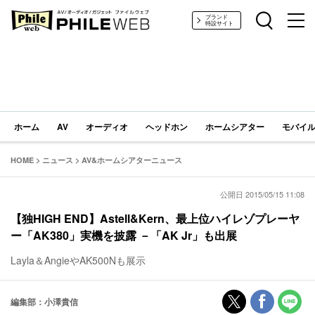
PHILE WEB｜AV/オーディオ/ガジェット
ブランド
特設サイト
ホーム
AV
オーディオ
ヘッドホン
ホームシアター
モバイル
HOME
>
ニュース
>
AV&ホームシアターニュース
公開日 2015/05/15 11:08
【独HIGH END】Astell&Kern、最上位ハイレゾプレーヤ
ー「AK380」実機を披露 －「AK Jr」も出展
Layla＆AngieやAK500Nも展示
編集部：小澤貴信