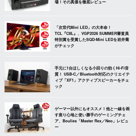
場！その真価を徹底レビュー
「次世代Mini LED」の大本命！
TCL『C8L』、VGP2026 SUMMER審査員
特別賞を受賞したSQD-Mini LEDを岩井喬
がチェック
手元に1台ほしくなる小回りの効くHi-Fi音
質！ USB-C／Bluetooth対応のクリエイテ
ィブ「XF1」アクティブスピーカーをチェ
ック
ゲーマー以外にもオススメ！他と一線を画
す座り心地と使い勝手のゲーミングチェ
ア、Boulies「Master Rex／Neo」レビュ
ー