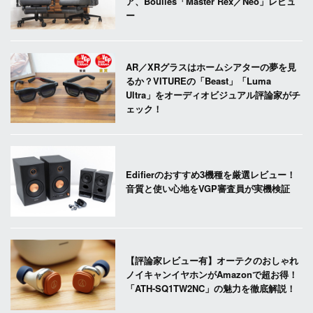
ア、Boulies「Master Rex／Neo」レビュ
ー
AR／XRグラスはホームシアターの夢を見
るか？VITUREの「Beast」「Luma
Ultra」をオーディオビジュアル評論家がチ
ェック！
Edifierのおすすめ3機種を厳選レビュー！
音質と使い心地をVGP審査員が実機検証
【評論家レビュー有】オーテクのおしゃれ
ノイキャンイヤホンがAmazonで超お得！
「ATH-SQ1TW2NC」の魅力を徹底解説！