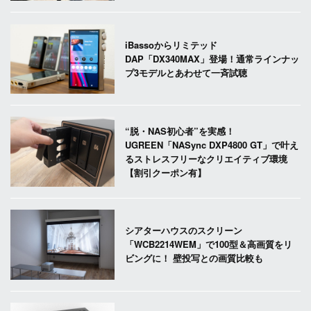
iBassoからリミテッド
DAP「DX340MAX」登場！通常ラインナッ
プ3モデルとあわせて一斉試聴
“脱・NAS初心者”を実感！
UGREEN「NASync DXP4800 GT」で叶え
るストレスフリーなクリエイティブ環境
【割引クーポン有】
シアターハウスのスクリーン
「WCB2214WEM」で100型＆高画質をリ
ビングに！ 壁投写との画質比較も