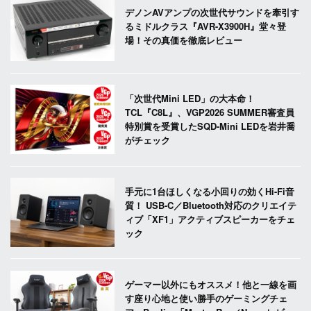
デノンAVアンプの次世代サウンドを牽引す
るミドルクラス『AVR-X3900H』堂々登
場！その真価を徹底レビュー
「次世代Mini LED」の大本命！
TCL『C8L』、VGP2026 SUMMER審査員
特別賞を受賞したSQD-Mini LEDを岩井喬
がチェック
手元に1台ほしくなる小回りの効くHi-Fi音
質！ USB-C／Bluetooth対応のクリエイテ
ィブ「XF1」アクティブスピーカーをチェ
ック
ゲーマー以外にもオススメ！他と一線を画
す座り心地と使い勝手のゲーミングチェ