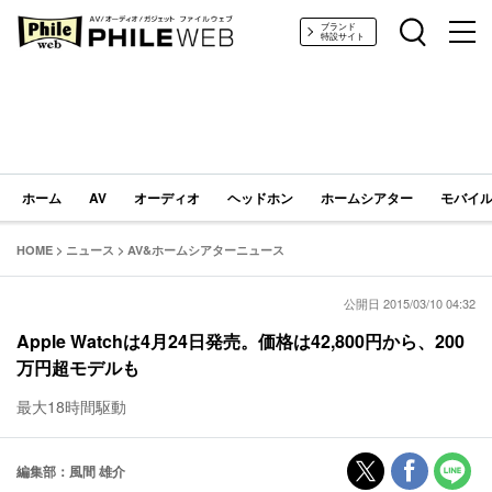
PHILE WEB｜AV/オーディオ/ガジェット
ブランド
特設サイト
ホーム
AV
オーディオ
ヘッドホン
ホームシアター
モバイル
HOME
>
ニュース
>
AV&ホームシアターニュース
公開日 2015/03/10 04:32
Apple Watchは4月24日発売。価格は42,800円から、200
万円超モデルも
最大18時間駆動
編集部：風間 雄介