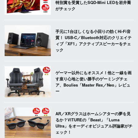
特別賞を受賞したSQD-Mini LEDを岩井喬
がチェック
手元に1台ほしくなる小回りの効くHi-Fi音
質！ USB-C／Bluetooth対応のクリエイテ
ィブ「XF1」アクティブスピーカーをチェ
ック
ゲーマー以外にもオススメ！他と一線を画
す座り心地と使い勝手のゲーミングチェ
ア、Boulies「Master Rex／Neo」レビュ
ー
AR／XRグラスはホームシアターの夢を見
るか？VITUREの「Beast」「Luma
Ultra」をオーディオビジュアル評論家がチ
ェック！