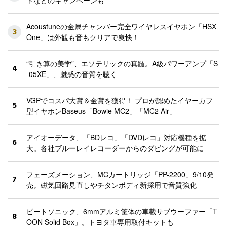
Acoustuneの金属チャンバー完全ワイヤレスイヤホン「HSX
3
One」は外観も音もクリアで爽快！
“引き算の美学”、エソテリックの真髄。A級パワーアンプ「S
4
-05XE」、魅惑の音質を聴く
VGPでコスパ大賞＆金賞を獲得！ プロが認めたイヤーカフ
5
型イヤホンBaseus「Bowie MC2」「MC2 Air」
アイオーデータ、「BDレコ」「DVDレコ」対応機種を拡
6
大。各社ブルーレイレコーダーからのダビングが可能に
フェーズメーション、MCカートリッジ「PP-2200」9/10発
7
売。磁気回路見直しやチタンボディ新採用で音質強化
ビートソニック、6mmアルミ筐体の車載サブウーファー「T
8
OON Solid Box」。トヨタ車専用取付キットも