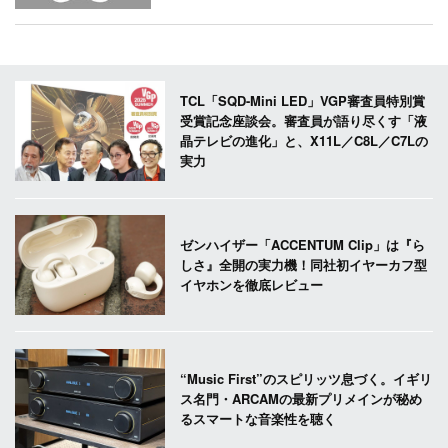
TCL「SQD-Mini LED」VGP審査員特別賞
受賞記念座談会。審査員が語り尽くす「液
晶テレビの進化」と、X11L／C8L／C7Lの
実力
ゼンハイザー「ACCENTUM Clip」は『ら
しさ』全開の実力機！同社初イヤーカフ型
イヤホンを徹底レビュー
“Music First”のスピリッツ息づく。イギリ
ス名門・ARCAMの最新プリメインが秘め
るスマートな音楽性を聴く