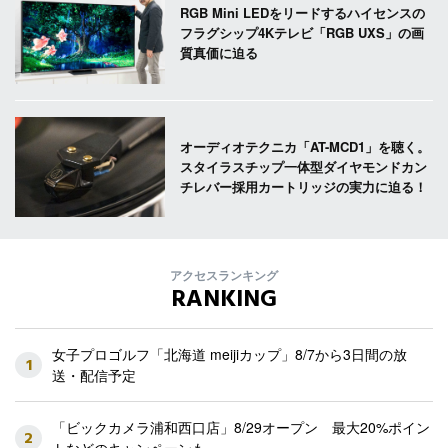
RGB Mini LEDをリードするハイセンスの
フラグシップ4Kテレビ「RGB UXS」の画
質真価に迫る
オーディオテクニカ「AT-MCD1」を聴く。
スタイラスチップ一体型ダイヤモンドカン
チレバー採用カートリッジの実力に迫る！
アクセスランキング
RANKING
女子プロゴルフ「北海道 meijiカップ」8/7から3日間の放
1
送・配信予定
「ビックカメラ浦和西口店」8/29オープン 最大20%ポイン
2
トなどのキャンペーンも