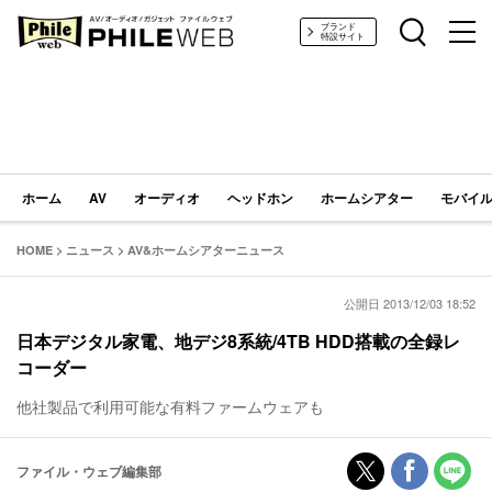
PHILE WEB｜AV/オーディオ/ガジェット
ブランド
特設サイト
ホーム
AV
オーディオ
ヘッドホン
ホームシアター
モバイル
HOME
>
ニュース
>
AV&ホームシアターニュース
公開日 2013/12/03 18:52
日本デジタル家電、地デジ8系統/4TB HDD搭載の全録レ
コーダー
他社製品で利用可能な有料ファームウェアも
ファイル・ウェブ編集部