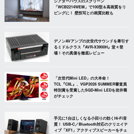
シアターハウスのスクリーン
「WCB2214WEM」で100型＆高画質をリ
ビングに！ 壁投写との画質比較も
デノンAVアンプの次世代サウンドを牽引す
るミドルクラス『AVR-X3900H』堂々登
場！その真価を徹底レビュー
「次世代Mini LED」の大本命！
TCL『C8L』、VGP2026 SUMMER審査員
特別賞を受賞したSQD-Mini LEDを岩井喬
がチェック
手元に1台ほしくなる小回りの効くHi-Fi音
質！ USB-C／Bluetooth対応のクリエイテ
ィブ「XF1」アクティブスピーカーをチェ