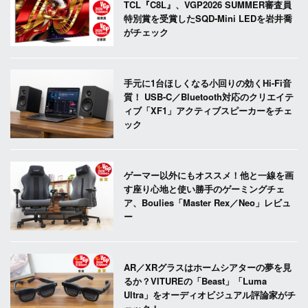
TCL『C8L』、VGP2026 SUMMER審査員
特別賞を受賞したSQD-Mini LEDを岩井喬
がチェック
手元に1台ほしくなる小回りの効くHi-Fi音
質！ USB-C／Bluetooth対応のクリエイテ
ィブ「XF1」アクティブスピーカーをチェ
ック
ゲーマー以外にもオススメ！他と一線を画
す座り心地と使い勝手のゲーミングチェ
ア、Boulies「Master Rex／Neo」レビュ
ー
AR／XRグラスはホームシアターの夢を見
るか？VITUREの「Beast」「Luma
Ultra」をオーディオビジュアル評論家がチ