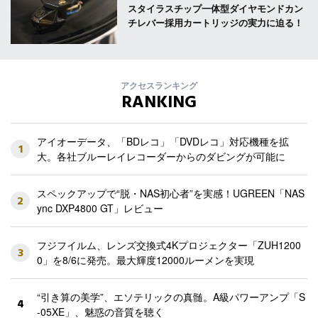
スタイラスチップ一体型ダイヤモンドカン
チレバー採用カートリッジの実力に迫る！
アクセスランキング
RANKING
アイオーデータ、「BDレコ」「DVDレコ」対応機種を拡
1
大。各社ブルーレイレコーダーからのダビングが可能に
スペックアップで“脱・NAS初心者”を実感！UGREEN「NAS
2
ync DXP4800 GT」レビュー
フジフイルム、レンズ交換式4Kプロジェクター「ZUH1200
3
0」を8/6に発売。最大輝度12000ルーメンを実現
“引き算の美学”、エソテリックの真髄。A級パワーアンプ「S
4
-05XE」、魅惑の音質を聴く