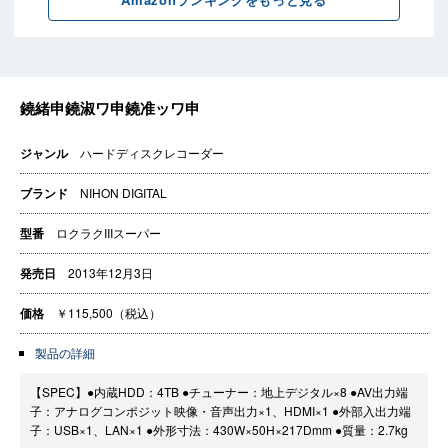
ジャンル
ハードディスクレコーダー
ブランド
NIHON DIGITAL
型番
ロクラクIIIスーパー
発売日
2013年12月3日
価格
￥115,500（税込）
製品の詳細
【SPEC】●内蔵HDD：4TB ●チューナー：地上デジタル×8 ●AV出力端
子：アナログコンポジット映像・音声出力×1、HDMI×1 ●外部入出力端
子：USB×1、LAN×1 ●外形寸法：430W×50H×217Dmm ●質量：2.7kg