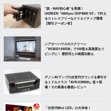
“脱・NAS初心者”を実感！
UGREEN「NASync DXP4800 GT」で叶え
るストレスフリーなクリエイティブ環境
【割引クーポン有】
シアターハウスのスクリーン
「WCB2214WEM」で100型＆高画質をリ
ビングに！ 壁投写との画質比較も
デノンAVアンプの次世代サウンドを牽引す
るミドルクラス『AVR-X3900H』堂々登
場！その真価を徹底レビュー
「次世代Mini LED」の大本命！