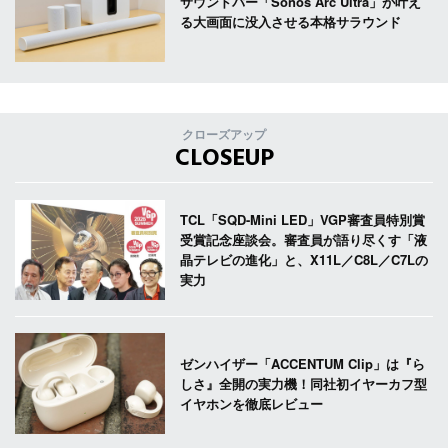
サウンドバー「Sonos Arc Ultra」が叶え
る大画面に没入させる本格サラウンド
クローズアップ
CLOSEUP
TCL「SQD-Mini LED」VGP審査員特別賞
受賞記念座談会。審査員が語り尽くす「液
晶テレビの進化」と、X11L／C8L／C7Lの
実力
ゼンハイザー「ACCENTUM Clip」は『ら
しさ』全開の実力機！同社初イヤーカフ型
イヤホンを徹底レビュー