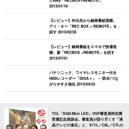
たNAS「RECBOX+REMOTE」
2013/01/16
【レビュー】外出先から録画番組視聴、
アイ・オー「REC BOX + REMOTE」を
試す
2013/02/26
【レビュー】録画番組をスマホで快適視
聴、新「RECBOX +REMOTE」を試す
2013/07/01
パナソニック、ワイヤレスモニター付き
HDDレコーダー「DIGA＋」 － 防水/つな
がりやすさ強化
2013/04/23
TCL「SQD-Mini LED」VGP審査員特別賞
受賞記念座談会。審査員が語り尽くす「液
晶テレビの進化」と、X11L／C8L／C7Lの