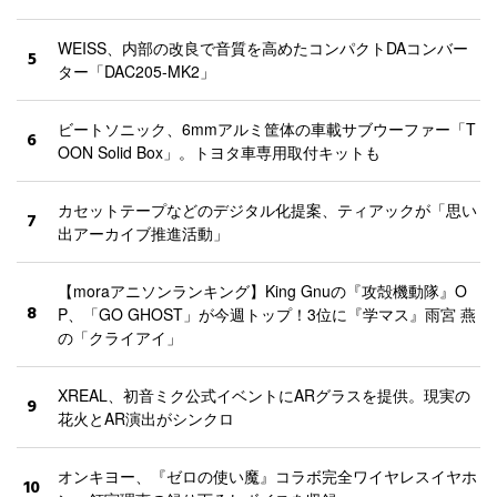
WEISS、内部の改良で音質を高めたコンパクトDAコンバー
5
ター「DAC205-MK2」
ビートソニック、6mmアルミ筐体の車載サブウーファー「T
6
OON Solid Box」。トヨタ車専用取付キットも
カセットテープなどのデジタル化提案、ティアックが「思い
7
出アーカイブ推進活動」
【moraアニソンランキング】King Gnuの『攻殻機動隊』O
8
P、「GO GHOST」が今週トップ！3位に『学マス』雨宮 燕
の「クライアイ」
XREAL、初音ミク公式イベントにARグラスを提供。現実の
9
花火とAR演出がシンクロ
オンキヨー、『ゼロの使い魔』コラボ完全ワイヤレスイヤホ
10