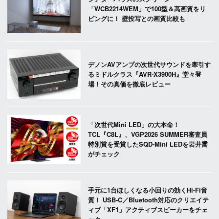
「WCB2214WEM」で100型＆高画質をリ
ビングに！ 壁投写との画質比較も
デノンAVアンプの次世代サウンドを牽引す
るミドルクラス『AVR-X3900H』堂々登
場！その真価を徹底レビュー
「次世代Mini LED」の大本命！
TCL『C8L』、VGP2026 SUMMER審査員
特別賞を受賞したSQD-Mini LEDを岩井喬
がチェック
手元に1台ほしくなる小回りの効くHi-Fi音
質！ USB-C／Bluetooth対応のクリエイテ
ィブ「XF1」アクティブスピーカーをチェ