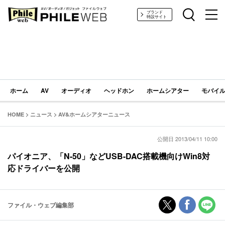
PHILE WEB｜AV/オーディオ/ガジェット
ブランド
特設サイト
ホーム
AV
オーディオ
ヘッドホン
ホームシアター
モバイル
HOME
>
ニュース
>
AV&ホームシアターニュース
公開日 2013/04/11 10:00
パイオニア、「N-50」などUSB-DAC搭載機向けWin8対
応ドライバーを公開
ファイル・ウェブ編集部