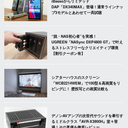
iBassoからリミテッド
DAP「DX340MAX」登場！通常ラインナッ
プ3モデルとあわせて一斉試聴
“脱・NAS初心者”を実感！
UGREEN「NASync DXP4800 GT」で叶え
るストレスフリーなクリエイティブ環境
【割引クーポン有】
シアターハウスのスクリーン
「WCB2214WEM」で100型＆高画質をリ
ビングに！ 壁投写との画質比較も
デノンAVアンプの次世代サウンドを牽引す
るミドルクラス『AVR-X3900H』堂々登
場！その真価を徹底レビュー