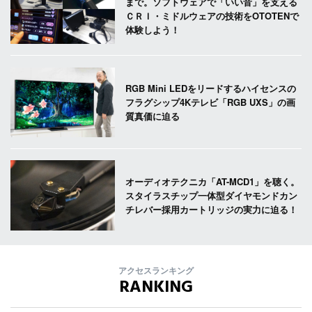
まで。ソフトウェアで「いい音」を支える
ＣＲＩ・ミドルウェアの技術をOTOTENで
体験しよう！
RGB Mini LEDをリードするハイセンスの
フラグシップ4Kテレビ「RGB UXS」の画
質真価に迫る
オーディオテクニカ「AT-MCD1」を聴く。
スタイラスチップ一体型ダイヤモンドカン
チレバー採用カートリッジの実力に迫る！
アクセスランキング
RANKING