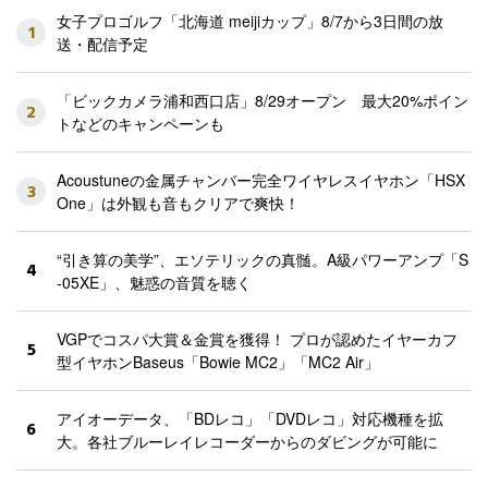
女子プロゴルフ「北海道 meijiカップ」8/7から3日間の放
1
送・配信予定
「ビックカメラ浦和西口店」8/29オープン 最大20%ポイン
2
トなどのキャンペーンも
Acoustuneの金属チャンバー完全ワイヤレスイヤホン「HSX
3
One」は外観も音もクリアで爽快！
“引き算の美学”、エソテリックの真髄。A級パワーアンプ「S
4
-05XE」、魅惑の音質を聴く
VGPでコスパ大賞＆金賞を獲得！ プロが認めたイヤーカフ
5
型イヤホンBaseus「Bowie MC2」「MC2 Air」
アイオーデータ、「BDレコ」「DVDレコ」対応機種を拡
6
大。各社ブルーレイレコーダーからのダビングが可能に