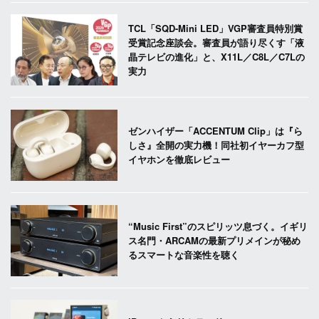
TCL「SQD-Mini LED」VGP審査員特別賞
受賞記念座談会。審査員が語り尽くす「液
晶テレビの進化」と、X11L／C8L／C7Lの
実力
ゼンハイザー「ACCENTUM Clip」は『ら
しさ』全開の実力機！同社初イヤーカフ型
イヤホンを徹底レビュー
“Music First”のスピリッツ息づく。イギリ
ス名門・ARCAMの最新プリメインが秘め
るスマートな音楽性を聴く