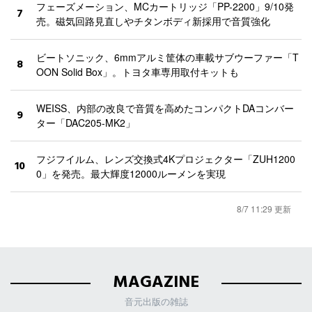
フェーズメーション、MCカートリッジ「PP-2200」9/10発
7
売。磁気回路見直しやチタンボディ新採用で音質強化
ビートソニック、6mmアルミ筐体の車載サブウーファー「T
8
OON Solid Box」。トヨタ車専用取付キットも
WEISS、内部の改良で音質を高めたコンパクトDAコンバー
9
ター「DAC205-MK2」
フジフイルム、レンズ交換式4Kプロジェクター「ZUH1200
10
0」を発売。最大輝度12000ルーメンを実現
8/7 11:29 更新
MAGAZINE
音元出版の雑誌