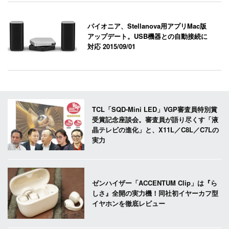
パイオニア、Stellanova用アプリMac版
アップデート。USB機器との自動接続に
対応
2015/09/01
TCL「SQD-Mini LED」VGP審査員特別賞
受賞記念座談会。審査員が語り尽くす「液
晶テレビの進化」と、X11L／C8L／C7Lの
実力
ゼンハイザー「ACCENTUM Clip」は『ら
しさ』全開の実力機！同社初イヤーカフ型
イヤホンを徹底レビュー