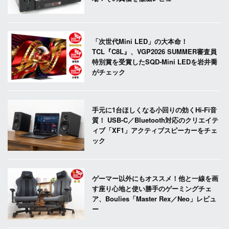
「次世代Mini LED」の大本命！
TCL『C8L』、VGP2026 SUMMER審査員
特別賞を受賞したSQD-Mini LEDを岩井喬
がチェック
手元に1台ほしくなる小回りの効くHi-Fi音
質！ USB-C／Bluetooth対応のクリエイテ
ィブ「XF1」アクティブスピーカーをチェ
ック
ゲーマー以外にもオススメ！他と一線を画
す座り心地と使い勝手のゲーミングチェ
ア、Boulies「Master Rex／Neo」レビュ
ー