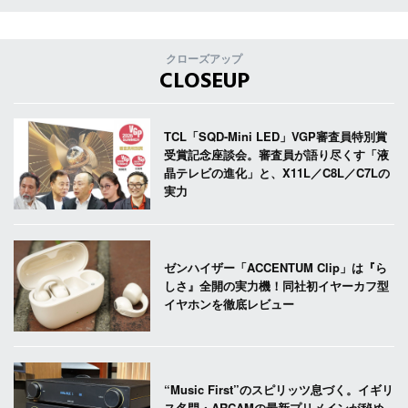
クローズアップ
CLOSEUP
TCL「SQD-Mini LED」VGP審査員特別賞
受賞記念座談会。審査員が語り尽くす「液
晶テレビの進化」と、X11L／C8L／C7Lの
実力
ゼンハイザー「ACCENTUM Clip」は『ら
しさ』全開の実力機！同社初イヤーカフ型
イヤホンを徹底レビュー
“Music First”のスピリッツ息づく。イギリ
ス名門・ARCAMの最新プリメインが秘め