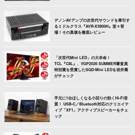
デノンAVアンプの次世代サウンドを牽引す
るミドルクラス『AVR-X3900H』堂々登
場！その真価を徹底レビュー
「次世代Mini LED」の大本命！
TCL『C8L』、VGP2026 SUMMER審査員
特別賞を受賞したSQD-Mini LEDを岩井喬
がチェック
手元に1台ほしくなる小回りの効くHi-Fi音
質！ USB-C／Bluetooth対応のクリエイテ
ィブ「XF1」アクティブスピーカーをチェ
ック