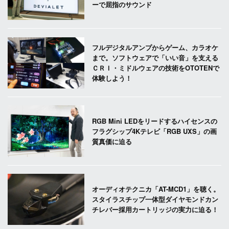
ーで屈指のサウンド
フルデジタルアンプからゲーム、カラオケ
まで。ソフトウェアで「いい音」を支える
ＣＲＩ・ミドルウェアの技術をOTOTENで
体験しよう！
RGB Mini LEDをリードするハイセンスの
フラグシップ4Kテレビ「RGB UXS」の画
質真価に迫る
オーディオテクニカ「AT-MCD1」を聴く。
スタイラスチップ一体型ダイヤモンドカン
チレバー採用カートリッジの実力に迫る！