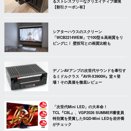
るストレスフリーなクリエイティブ環境
【割引クーポン有】
シアターハウスのスクリーン
「WCB2214WEM」で100型＆高画質をリ
ビングに！ 壁投写との画質比較も
デノンAVアンプの次世代サウンドを牽引す
るミドルクラス『AVR-X3900H』堂々登
場！その真価を徹底レビュー
「次世代Mini LED」の大本命！
TCL『C8L』、VGP2026 SUMMER審査員
特別賞を受賞したSQD-Mini LEDを岩井喬
がチェック