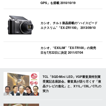
GPS」を搭載
2010/10/19
カシオ、チルト液晶搭載の“ハイスピード
エクスリム”「EX-ZR1100」
2013/09/10
カシオ、“EXILIM”「EX-TR100」の発売
日を7月22日に決定
2011/07/04
TCL「SQD-Mini LED」VGP審査員特別賞
受賞記念座談会。審査員が語り尽くす「液
晶テレビの進化」と、X11L／C8L／C7Lの
実力