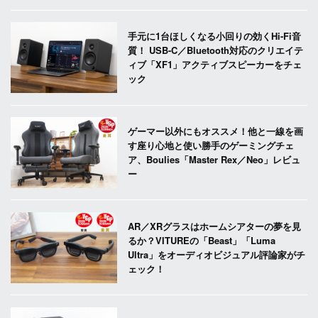
手元に1台ほしくなる小回りの効くHi-Fi音
質！ USB-C／Bluetooth対応のクリエイテ
ィブ「XF1」アクティブスピーカーをチェ
ック
ゲーマー以外にもオススメ！他と一線を画
す座り心地と使い勝手のゲーミングチェ
ア、Boulies「Master Rex／Neo」レビュ
ー
AR／XRグラスはホームシアターの夢を見
るか？VITUREの「Beast」「Luma
Ultra」をオーディオビジュアル評論家がチ
ェック！