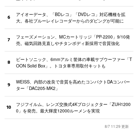
アイオーデータ、「BDレコ」「DVDレコ」対応機種を拡
6
大。各社ブルーレイレコーダーからのダビングが可能に
フェーズメーション、MCカートリッジ「PP-2200」9/10発
7
売。磁気回路見直しやチタンボディ新採用で音質強化
ビートソニック、6mmアルミ筐体の車載サブウーファー「T
8
OON Solid Box」。トヨタ車専用取付キットも
WEISS、内部の改良で音質を高めたコンパクトDAコンバー
9
ター「DAC205-MK2」
フジフイルム、レンズ交換式4Kプロジェクター「ZUH1200
10
0」を発売。最大輝度12000ルーメンを実現
8/7 11:29 更新