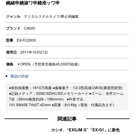
ジャンル
デジタルスチルカメラ/静止画編集
ブランド
CASIO
型番
EX-FC200S
発売日
2011年10月21日
価格
￥OPEN（予想実売価格45,000円前後）
製品の詳細
●有効画素数：1610万画素 ●撮像素子：1/2.3型高速CMOS(裏面照射型)
●記録メディア：SDXC/SDHC/SDメモリーカード ●ズーム：光学ズーム
7倍（35mm換算約28～196mmm） ●外形寸法：
101.9Wx58.7Hx27.4Dmm ●質量：約149g（電池・付属品含まず）
関連記事
カシオ、“EXILIM G”「EX-G1」に新色