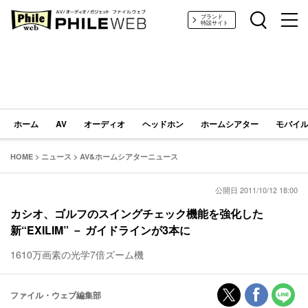
PHILE WEB｜AV/オーディオ/ガジェット
ブランド
特設サイト
ホーム
AV
オーディオ
ヘッドホン
ホームシアター
モバイル
HOME
>
ニュース
>
AV&ホームシアターニュース
公開日 2011/10/12 18:00
カシオ、ゴルフのスイングチェック機能を強化した
新“EXILIM” － ガイドラインが3本に
1610万画素の光学7倍ズーム機
ファイル・ウェブ編集部