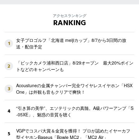
アクセスランキング
RANKING
女子プロゴルフ「北海道 meijiカップ」8/7から3日間の放
1
送・配信予定
「ビックカメラ浦和西口店」8/29オープン 最大20%ポイン
2
トなどのキャンペーンも
Acoustuneの金属チャンバー完全ワイヤレスイヤホン「HSX
3
One」は外観も音もクリアで爽快！
“引き算の美学”、エソテリックの真髄。A級パワーアンプ「S
4
-05XE」、魅惑の音質を聴く
VGPでコスパ大賞＆金賞を獲得！ プロが認めたイヤーカフ
5
型イヤホンBaseus「Bowie MC2」「MC2 Air」