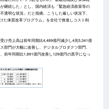
況が継続した」とし、国内経済も「緊急経済政策等の
変不透明な状況」だと指摘。こうした厳しい状況下、
に向けた体質改革プログラム」を全社で推進しコスト削
売上高は前年同期比4,489億円減少し4兆5,341億
イス部門が大幅に改善し、デジタルプロダクツ部門、
前年同期比1,891億円改善し129億円の黒字になっ