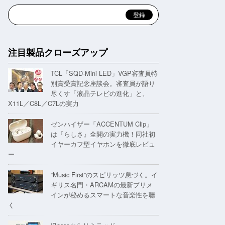
注目製品クローズアップ
TCL「SQD-Mini LED」VGP審査員特
別賞受賞記念座談会。審査員が語り
尽くす「液晶テレビの進化」と、
X11L／C8L／C7Lの実力
ゼンハイザー「ACCENTUM Clip」
は『らしさ』全開の実力機！同社初
イヤーカフ型イヤホンを徹底レビュ
ー
“Music First”のスピリッツ息づく。イ
ギリス名門・ARCAMの最新プリメ
インが秘めるスマートな音楽性を聴
く