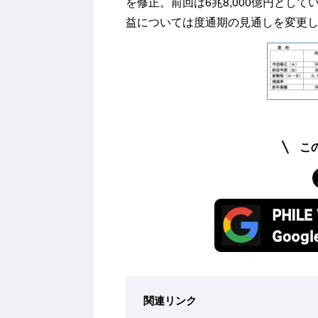
を修正。前回は6兆8,000億円として
益については度通期の見通しを変更
こ
関連リンク