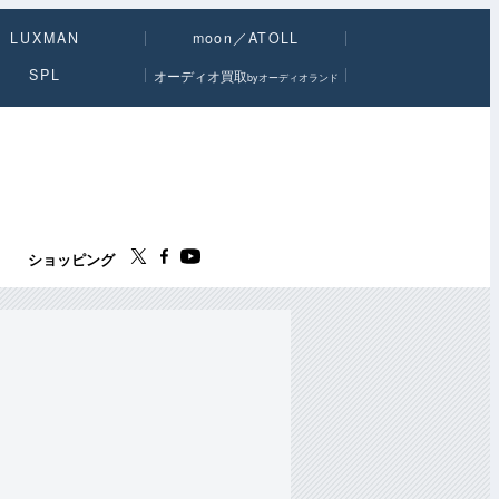
LUXMAN
moon／ATOLL
SPL
オーディオ買取
byオーディオランド
ス
ショッピング