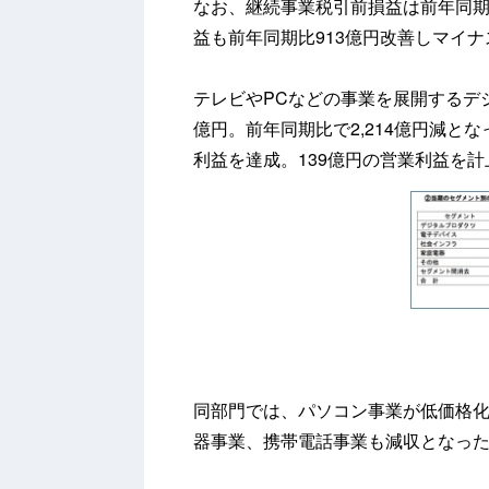
なお、継続事業税引前損益は前年同期比
益も前年同期比913億円改善しマイナ
テレビやPCなどの事業を展開するデジ
億円。前年同期比で2,214億円減と
利益を達成。139億円の営業利益を計
同部門では、パソコン事業が低価格
器事業、携帯電話事業も減収となっ