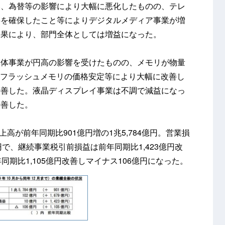
落、為替等の影響により大幅に悪化したものの、テレ
字を確保したこと等によりデジタルメディア事業が増
効果により、部門全体としては増益になった。
導体事業が円高の影響を受けたものの、メモリが物量
型フラッシュメモリの価格安定等により大幅に改善し
改善した。液晶ディスプレイ事業は不調で減益になっ
改善した。
上高が前年同期比901億円増の1兆5,784億円。営業損
億円で、継続事業税引前損益は前年同期比1,423億円改
同期比1,105億円改善しマイナス106億円になった。