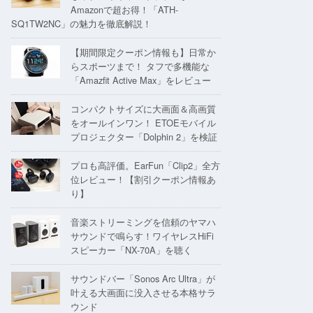
Amazonで超お得！「ATH-
SQ1TW2NC」の魅力を徹底解説！
【期間限定クーポン情報も】日常か
らスポーツまで！ タフで多機能な
「Amazfit Active Max」をレビュー
コンパクトサイズに大画面＆高画質
をオールインワン！ ETOEモバイル
プロジェクター「Dolphin 2」を検証
プロも高評価。EarFun「Clip2」全方
位レビュー！【割引クーポン情報あ
り】
音楽ストリーミングを信頼のヤマハ
サウンドで鳴らす！ワイヤレスHiFi
スピーカー「NX-70A」を聴く
サウンドバー「Sonos Arc Ultra」が
叶える大画面に没入させる本格サラ
ウンド