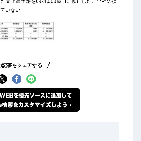
いた売上高予想を6兆4,000億円に修正した。全社の損
していない。
の記事をシェアする