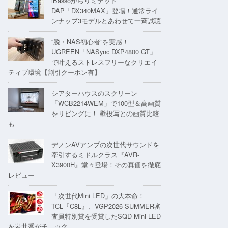
iBassoからリミテッド
DAP「DX340MAX」登場！通常ライ
ンナップ3モデルとあわせて一斉試聴
“脱・NAS初心者”を実感！
UGREEN「NASync DXP4800 GT」
で叶えるストレスフリーなクリエイ
ティブ環境【割引クーポン有】
シアターハウスのスクリーン
「WCB2214WEM」で100型＆高画質
をリビングに！ 壁投写との画質比較
も
デノンAVアンプの次世代サウンドを
牽引するミドルクラス『AVR-
X3900H』堂々登場！その真価を徹底
レビュー
「次世代Mini LED」の大本命！
TCL『C8L』、VGP2026 SUMMER審
査員特別賞を受賞したSQD-Mini LED
を岩井喬がチェック