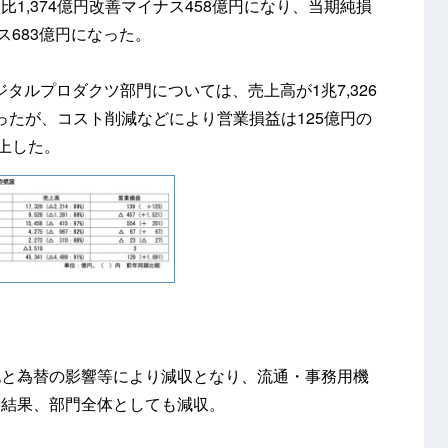
1,374億円改善マイナス458億円になり、当期純損
ス683億円になった。
タルプロダクツ部門については、売上高が1兆7,326
なったが、コスト削減などにより営業損益は125億円の
上した。
化と為替の影響等により減収となり、流通・事務用機
た結果、部門全体としても減収。