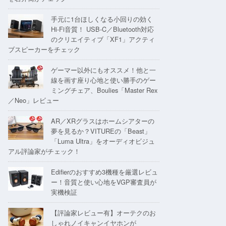
手元に1台ほしくなる小回りの効く
Hi-Fi音質！ USB-C／Bluetooth対応
のクリエイティブ「XF1」アクティ
ブスピーカーをチェック
ゲーマー以外にもオススメ！他と一
線を画す座り心地と使い勝手のゲー
ミングチェア、Boulies「Master Rex
／Neo」レビュー
AR／XRグラスはホームシアターの
夢を見るか？VITUREの「Beast」
「Luma Ultra」をオーディオビジュ
アル評論家がチェック！
Edifierのおすすめ3機種を厳選レビュ
ー！音質と使い心地をVGP審査員が
実機検証
【評論家レビュー有】オーテクのお
しゃれノイキャンイヤホンが