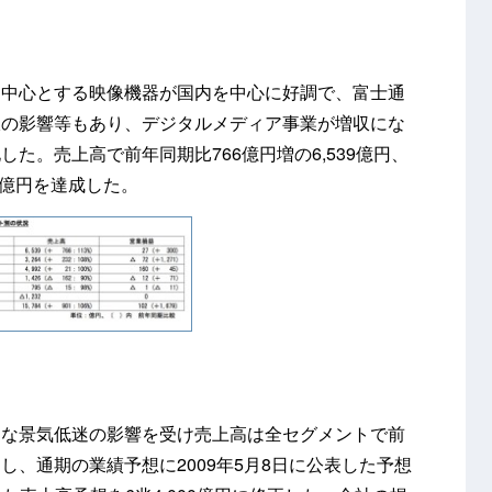
を中心とする映像機器が国内を中心に好調で、富士通
収の影響等もあり、デジタルメディア事業が増収にな
た。売上高で前年同期比766億円増の6,539億円、
7億円を達成した。
的な景気低迷の影響を受け売上高は全セグメントで前
、通期の業績予想に2009年5月8日に公表した予想