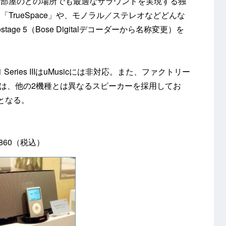
、部屋のどの場所でも最適なサラウンドを実現する独
TrueSpace」や、モノラル／ステレオなどどんな
tage 5（Bose Digitalデコーダーから名称変更）を
2・1 Series IIIはuMusicには非対応。また、ファクトリー
s IIIは、他の2機種とは異なるスピーカーを採用してお
となる。
860（税込）