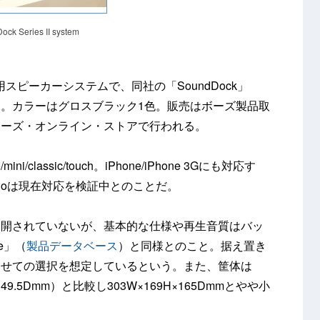
ck Series II system
用スピーカーシステムで、同社の「SoundDock」
。カラーはグロスブラック1色。販売はボーズ製品取
ボーズ・オンライン・ストアで行われる。
ini/classic/touch。iPhone/iPhone 3Gにも対応す
anoは現在対応を検証中とのことだ。
公開されていないが、基本的な仕様や再生音質はバッ
le」（
製品データベース
）と同様とのこと。据え置き
わせての選択を想定しているという。また、筐体は
75H×149.5Dmm）と比較し303W×169H×165Dmmとやや小