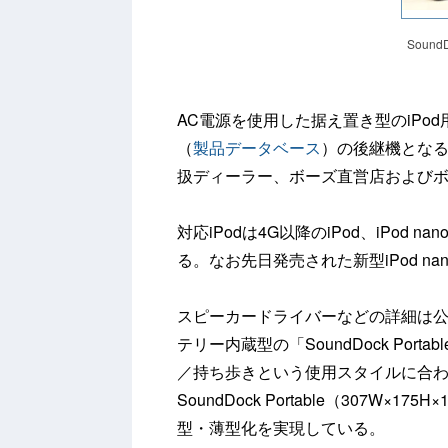
SoundDo
AC電源を使用した据え置き型のiPod
（
製品データベース
）の後継機となる
扱ディーラー、ボーズ直営店および
対応iPodは4G以降のiPod、iPod nano/m
る。なお先日発売された新型iPod n
スピーカードライバーなどの詳細は
テリー内蔵型の「SoundDock Portab
／持ち歩きという使用スタイルに合
SoundDock Portable（307W×1
型・薄型化を実現している。