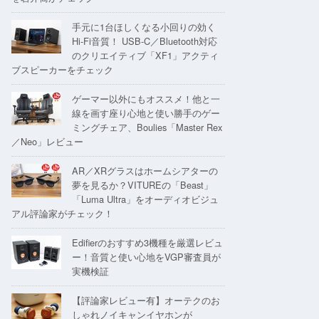
手元に1台ほしくなる小回りの効く
Hi-Fi音質！ USB-C／Bluetooth対応
のクリエイティブ「XF1」アクティ
ブスピーカーをチェック
ゲーマー以外にもオススメ！他と一
線を画す座り心地と使い勝手のゲー
ミングチェア、Boulies「Master Rex
／Neo」レビュー
AR／XRグラスはホームシアターの
夢を見るか？VITUREの「Beast」
「Luma Ultra」をオーディオビジュ
アル評論家がチェック！
Edifierのおすすめ3機種を厳選レビュ
ー！音質と使い心地をVGP審査員が
実機検証
【評論家レビュー有】オーテクのお
しゃれノイキャンイヤホンが