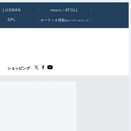
LUXMAN
moon／ATOLL
SPL
オーディオ買取
byオーディオランド
ス
ショッピング