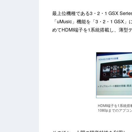
最上位機種である3・2・1 GSX Ser
「uMusic」機能を「3・2・1 G
めてHDMI端子を1系統搭載し、薄
HDMI端子を1系統
1080pまでのアプコ