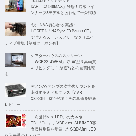
iBassoからリミテッド
DAP「DX340MAX」登場！通常ライ
ンナップ3モデルとあわせて一斉試聴
“脱・NAS初心者”を実感！
UGREEN「NASync DXP4800 GT」
で叶えるストレスフリーなクリエイ
ティブ環境【割引クーポン有】
シアターハウスのスクリーン
「WCB2214WEM」で100型＆高画質
をリビングに！ 壁投写との画質比較
も
デノンAVアンプの次世代サウンドを
牽引するミドルクラス『AVR-
X3900H』堂々登場！その真価を徹底
レビュー
「次世代Mini LED」の大本命！
TCL『C8L』、VGP2026 SUMMER審
査員特別賞を受賞したSQD-Mini LED
を岩井喬がチェック