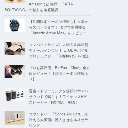
Amazonで超お得！「ATH-
SQ1TW2NC」の魅力を徹底解説！
【期間限定クーポン情報も】日常か
らスポーツまで！ タフで多機能な
「Amazfit Active Max」をレビュー
コンパクトサイズに大画面＆高画質
をオールインワン！ ETOEモバイル
プロジェクター「Dolphin 2」を検証
プロも高評価。EarFun「Clip2」全方
位レビュー！【割引クーポン情報あ
り】
音楽ストリーミングを信頼のヤマハ
サウンドで鳴らす！ワイヤレスHiFi
スピーカー「NX-70A」を聴く
サウンドバー「Sonos Arc Ultra」が
叶える大画面に没入させる本格サラ
ウンド