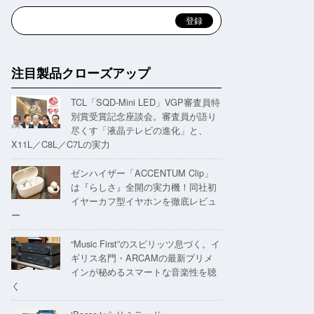
注目製品クローズアップ
TCL「SQD-Mini LED」VGP審査員特
別賞受賞記念座談会。審査員が語り
尽くす「液晶テレビの進化」と、
X11L／C8L／C7Lの実力
ゼンハイザー「ACCENTUM Clip」
は『らしさ』全開の実力機！同社初
イヤーカフ型イヤホンを徹底レビュ
ー
“Music First”のスピリッツ息づく。イ
ギリス名門・ARCAMの最新プリメ
インが秘めるスマートな音楽性を聴
く