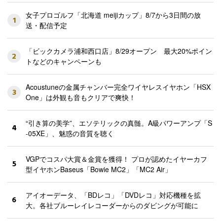
女子プロゴルフ「北海道 meijiカップ」8/7から3日間の放
1
送・配信予定
「ビックカメラ浦和西口店」8/29オープン 最大20%ポイン
2
トなどのキャンペーンも
Acoustuneの金属チャンバー完全ワイヤレスイヤホン「HSX
3
One」は外観も音もクリアで爽快！
“引き算の美学”、エソテリックの真髄。A級パワーアンプ「S
4
-05XE」、魅惑の音質を聴く
VGPでコスパ大賞＆金賞を獲得！ プロが認めたイヤーカフ
5
型イヤホンBaseus「Bowie MC2」「MC2 Air」
アイオーデータ、「BDレコ」「DVDレコ」対応機種を拡
6
大。各社ブルーレイレコーダーからのダビングが可能に