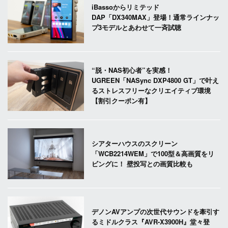
iBassoからリミテッド
DAP「DX340MAX」登場！通常ラインナッ
プ3モデルとあわせて一斉試聴
“脱・NAS初心者”を実感！
UGREEN「NASync DXP4800 GT」で叶え
るストレスフリーなクリエイティブ環境
【割引クーポン有】
シアターハウスのスクリーン
「WCB2214WEM」で100型＆高画質をリ
ビングに！ 壁投写との画質比較も
デノンAVアンプの次世代サウンドを牽引す
るミドルクラス『AVR-X3900H』堂々登