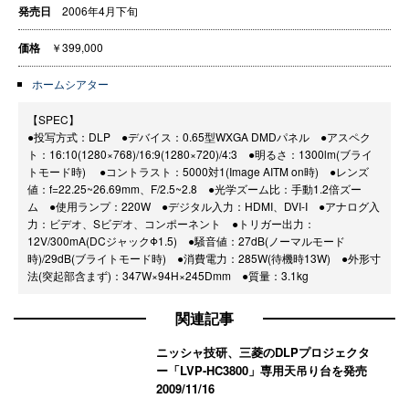
発売日
2006年4月下旬
価格
￥399,000
ホームシアター
【SPEC】
●投写方式：DLP ●デバイス：0.65型WXGA DMDパネル ●アスペク
ト：16:10(1280×768)/16:9(1280×720)/4:3 ●明るさ：1300lm(ブライ
トモード時) ●コントラスト：5000対1(Image AITM on時) ●レンズ
値：f=22.25~26.69mm、F/2.5~2.8 ●光学ズーム比：手動1.2倍ズー
ム ●使用ランプ：220W ●デジタル入力：HDMI、DVI-I ●アナログ入
力：ビデオ、Sビデオ、コンポーネント ●トリガー出力：
12V/300mA(DCジャックΦ1.5) ●騒音値：27dB(ノーマルモード
時)/29dB(ブライトモード時) ●消費電力：285W(待機時13W) ●外形寸
法(突起部含まず)：347W×94H×245Dmm ●質量：3.1kg
関連記事
ニッシャ技研、三菱のDLPプロジェクタ
ー「LVP-HC3800」専用天吊り台を発売
2009/11/16