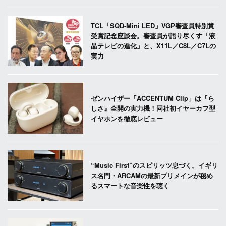
TCL「SQD-Mini LED」VGP審査員特別賞
受賞記念座談会。審査員が語り尽くす「液
晶テレビの進化」と、X11L／C8L／C7Lの
実力
ゼンハイザー「ACCENTUM Clip」は『ら
しさ』全開の実力機！同社初イヤーカフ型
イヤホンを徹底レビュー
“Music First”のスピリッツ息づく。イギリ
ス名門・ARCAMの最新プリメインが秘め
るスマートな音楽性を聴く