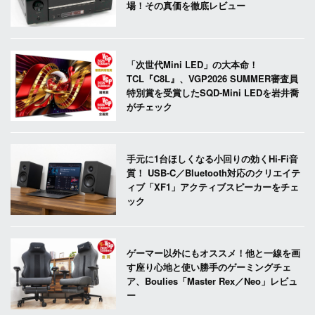
場！その真価を徹底レビュー
「次世代Mini LED」の大本命！
TCL『C8L』、VGP2026 SUMMER審査員
特別賞を受賞したSQD-Mini LEDを岩井喬
がチェック
手元に1台ほしくなる小回りの効くHi-Fi音
質！ USB-C／Bluetooth対応のクリエイテ
ィブ「XF1」アクティブスピーカーをチェ
ック
ゲーマー以外にもオススメ！他と一線を画
す座り心地と使い勝手のゲーミングチェ
ア、Boulies「Master Rex／Neo」レビュ
ー