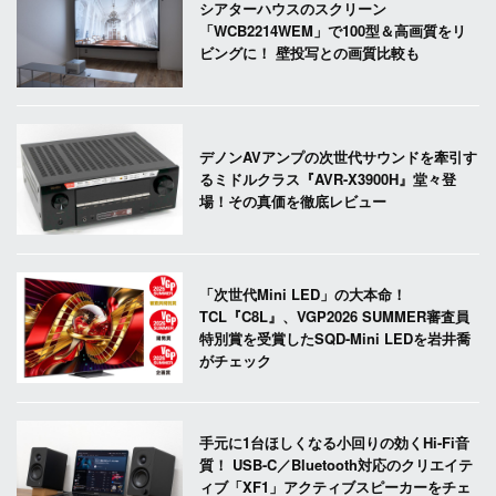
シアターハウスのスクリーン
「WCB2214WEM」で100型＆高画質をリ
ビングに！ 壁投写との画質比較も
デノンAVアンプの次世代サウンドを牽引す
るミドルクラス『AVR-X3900H』堂々登
場！その真価を徹底レビュー
「次世代Mini LED」の大本命！
TCL『C8L』、VGP2026 SUMMER審査員
特別賞を受賞したSQD-Mini LEDを岩井喬
がチェック
手元に1台ほしくなる小回りの効くHi-Fi音
質！ USB-C／Bluetooth対応のクリエイテ
ィブ「XF1」アクティブスピーカーをチェ