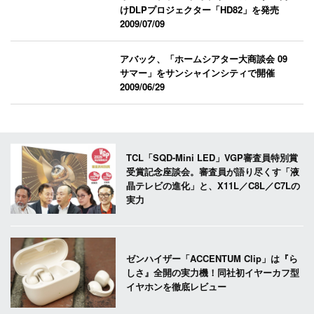
けDLPプロジェクター「HD82」を発売
2009/07/09
アバック、「ホームシアター大商談会 09
サマー」をサンシャインシティで開催
2009/06/29
TCL「SQD-Mini LED」VGP審査員特別賞
受賞記念座談会。審査員が語り尽くす「液
晶テレビの進化」と、X11L／C8L／C7Lの
実力
ゼンハイザー「ACCENTUM Clip」は『ら
しさ』全開の実力機！同社初イヤーカフ型
イヤホンを徹底レビュー