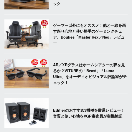
ック
ゲーマー以外にもオススメ！他と一線を画
す座り心地と使い勝手のゲーミングチェ
ア、Boulies「Master Rex／Neo」レビュ
ー
AR／XRグラスはホームシアターの夢を見
るか？VITUREの「Beast」「Luma
Ultra」をオーディオビジュアル評論家がチ
ェック！
Edifierのおすすめ3機種を厳選レビュー！
音質と使い心地をVGP審査員が実機検証