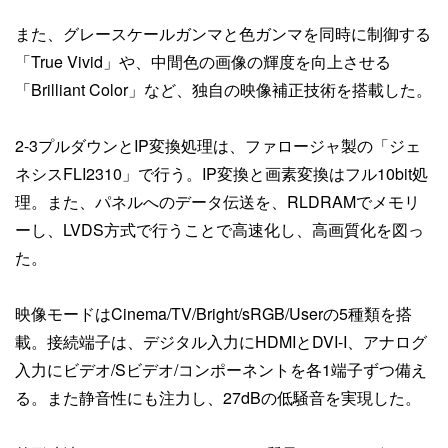
また、グレースケールガンマと色ガンマを同時に制御する
「True Vivid」や、中間色の画像の輝度を向上させる
「Brilliant Color」など、独自の映像補正技術を搭載した。
2-3プルダウンとIP変換処理は、ファロージャ製の「ジェ
ネシスFLI2310」で行う。IP変換と画素変換はフル10bit処
理。また、パネルへのデータ伝送を、RLDRAMでメモリ
ーし、LVDS方式で行うことで高速化し、高画質化を図っ
た。
映像モードはCinema/TV/Bright/sRGB/Userの5種類を搭
載。接続端子は、デジタル入力にHDMIとDVI-I、アナログ
入力にビデオ/Sビデオ/コンポーネントを各1端子ずつ備え
る。また静音性にも注力し、27dBの低騒音を実現した。