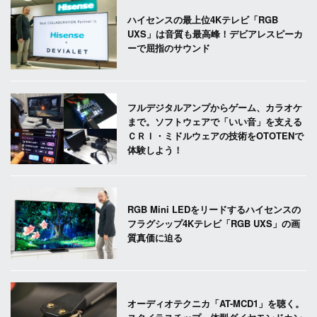
ハイセンスの最上位4Kテレビ「RGB
UXS」は音質も最高峰！デビアレスピーカ
ーで屈指のサウンド
フルデジタルアンプからゲーム、カラオケ
まで。ソフトウェアで「いい音」を支える
ＣＲＩ・ミドルウェアの技術をOTOTENで
体験しよう！
RGB Mini LEDをリードするハイセンスの
フラグシップ4Kテレビ「RGB UXS」の画
質真価に迫る
オーディオテクニカ「AT-MCD1」を聴く。