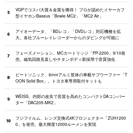
VGPでコスパ大賞＆金賞を獲得！ プロが認めたイヤーカフ
5
型イヤホンBaseus「Bowie MC2」「MC2 Air」
アイオーデータ、「BDレコ」「DVDレコ」対応機種を拡
6
大。各社ブルーレイレコーダーからのダビングが可能に
フェーズメーション、MCカートリッジ「PP-2200」9/10発
7
売。磁気回路見直しやチタンボディ新採用で音質強化
ビートソニック、6mmアルミ筐体の車載サブウーファー「T
8
OON Solid Box」。トヨタ車専用取付キットも
WEISS、内部の改良で音質を高めたコンパクトDAコンバー
9
ター「DAC205-MK2」
フジフイルム、レンズ交換式4Kプロジェクター「ZUH1200
10
0」を発売。最大輝度12000ルーメンを実現