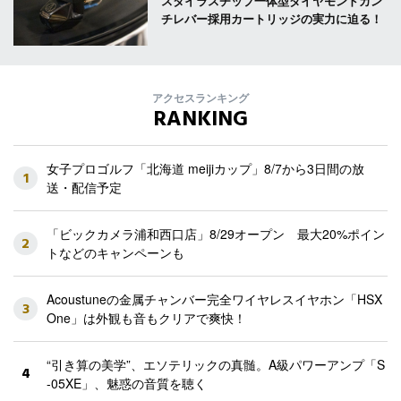
スタイラスチップ一体型ダイヤモンドカン
チレバー採用カートリッジの実力に迫る！
アクセスランキング
RANKING
女子プロゴルフ「北海道 meijiカップ」8/7から3日間の放
1
送・配信予定
「ビックカメラ浦和西口店」8/29オープン 最大20%ポイン
2
トなどのキャンペーンも
Acoustuneの金属チャンバー完全ワイヤレスイヤホン「HSX
3
One」は外観も音もクリアで爽快！
“引き算の美学”、エソテリックの真髄。A級パワーアンプ「S
4
-05XE」、魅惑の音質を聴く