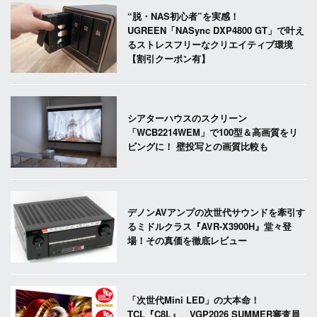
“脱・NAS初心者”を実感！
UGREEN「NASync DXP4800 GT」で叶え
るストレスフリーなクリエイティブ環境
【割引クーポン有】
シアターハウスのスクリーン
「WCB2214WEM」で100型＆高画質をリ
ビングに！ 壁投写との画質比較も
デノンAVアンプの次世代サウンドを牽引す
るミドルクラス『AVR-X3900H』堂々登
場！その真価を徹底レビュー
「次世代Mini LED」の大本命！
TCL『C8L』、VGP2026 SUMMER審査員