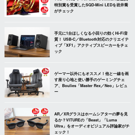
特別賞を受賞したSQD-Mini LEDを岩井喬
がチェック
手元に1台ほしくなる小回りの効くHi-Fi音
質！ USB-C／Bluetooth対応のクリエイテ
ィブ「XF1」アクティブスピーカーをチェ
ック
ゲーマー以外にもオススメ！他と一線を画
す座り心地と使い勝手のゲーミングチェ
ア、Boulies「Master Rex／Neo」レビュ
ー
AR／XRグラスはホームシアターの夢を見
るか？VITUREの「Beast」「Luma
Ultra」をオーディオビジュアル評論家がチ
ェック！