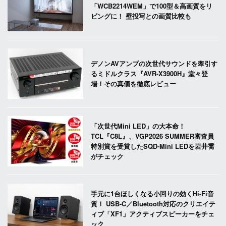
「WCB2214WEM」で100型＆高画質をリ
ビングに！ 壁投写との画質比較も
デノンAVアンプの次世代サウンドを牽引す
るミドルクラス『AVR-X3900H』堂々登
場！その真価を徹底レビュー
「次世代Mini LED」の大本命！
TCL『C8L』、VGP2026 SUMMER審査員
特別賞を受賞したSQD-Mini LEDを岩井喬
がチェック
手元に1台ほしくなる小回りの効くHi-Fi音
質！ USB-C／Bluetooth対応のクリエイテ
ィブ「XF1」アクティブスピーカーをチェ
ック