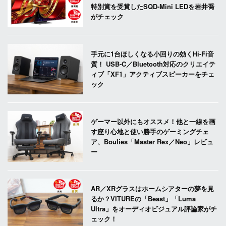
特別賞を受賞したSQD-Mini LEDを岩井喬
がチェック
手元に1台ほしくなる小回りの効くHi-Fi音
質！ USB-C／Bluetooth対応のクリエイテ
ィブ「XF1」アクティブスピーカーをチェ
ック
ゲーマー以外にもオススメ！他と一線を画
す座り心地と使い勝手のゲーミングチェ
ア、Boulies「Master Rex／Neo」レビュ
ー
AR／XRグラスはホームシアターの夢を見
るか？VITUREの「Beast」「Luma
Ultra」をオーディオビジュアル評論家がチ
ェック！