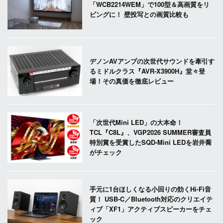
「WCB2214WEM」で100型＆高画質をリ
ビングに！ 壁投写との画質比較も
デノンAVアンプの次世代サウンドを牽引す
るミドルクラス『AVR-X3900H』堂々登
場！その真価を徹底レビュー
「次世代Mini LED」の大本命！
TCL『C8L』、VGP2026 SUMMER審査員
特別賞を受賞したSQD-Mini LEDを岩井喬
がチェック
手元に1台ほしくなる小回りの効くHi-Fi音
質！ USB-C／Bluetooth対応のクリエイテ
ィブ「XF1」アクティブスピーカーをチェ
ック