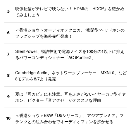
映像配信がテレビで映らない！ HDMIの「HDCP」を確かめ
5
てみましょう
＜香港ショウ＞オーディオテクニカ、“密閉型”ヘッドホンの
6
フラグシップを海外先行発表！
SilentPower、特許技術で電源ノイズを100分の1以下に抑え
7
るパワーコンディショナー「AC iPurifier2」
Cambridge Audio、ネットワークプレーヤー「MXN10」など
8
8モデルを8/7より発売
夏は『耳カビ』にも注意。耳をふさがないイヤーカフ型イヤ
9
ホン、ビクター「音アクセ」がオススメな理由
＜香港ショウ＞B&W「D5シリーズ」、アジアプレミア。マ
10
ランツとの組み合わせでオーディオファンを沸かせる