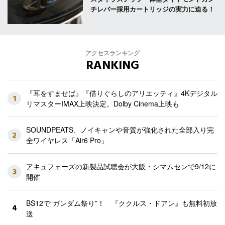
チレバー採用カートリッジの実力に迫る！
アクセスランキング
RANKING
『耳をすませば』『借りぐらしのアリエッティ』4Kデジタル
1
リマスターIMAX上映決定。Dolby Cinema上映も
SOUNDPEATS、ノイキャンや音質が強化された全部入り完
2
全ワイヤレス「Air6 Pro」
アキュフェーズの新製品試聴会が大阪・シマムセンで9/12に
3
開催
BS12で“ガンダム祭り”！ 『ククルス・ドアン』も無料初放
4
送