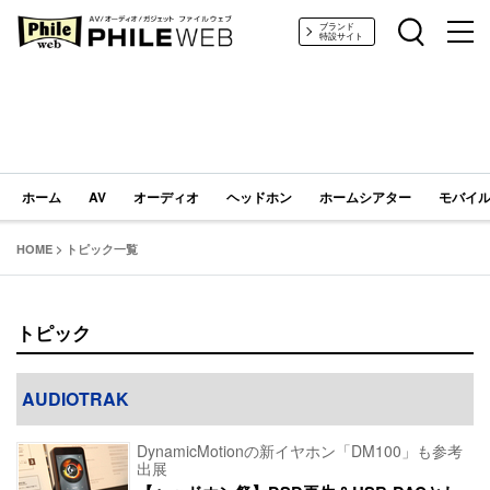
PHILE WEB｜AV/オーディオ/ガジェット
ブランド
特設サイト
ホーム
AV
オーディオ
ヘッドホン
ホームシアター
モバイル
HOME
>
トピック一覧
トピック
AUDIOTRAK
DynamicMotionの新イヤホン「DM100」も参考
出展