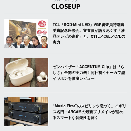
クローズアップ
CLOSEUP
TCL「SQD-Mini LED」VGP審査員特別賞
受賞記念座談会。審査員が語り尽くす「液
晶テレビの進化」と、X11L／C8L／C7Lの
実力
ゼンハイザー「ACCENTUM Clip」は『ら
しさ』全開の実力機！同社初イヤーカフ型
イヤホンを徹底レビュー
“Music First”のスピリッツ息づく。イギリ
ス名門・ARCAMの最新プリメインが秘め
るスマートな音楽性を聴く