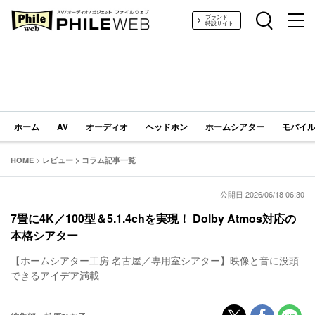
PHILE WEB｜AV/オーディオ/ガジェット
ブランド
特設サイト
ホーム
AV
オーディオ
ヘッドホン
ホームシアター
モバイル
HOME
>
レビュー
>
コラム記事一覧
公開日 2026/06/18 06:30
7畳に4K／100型＆5.1.4chを実現！ Dolby Atmos対応の
本格シアター
【ホームシアター工房 名古屋／専用室シアター】映像と音に没頭
できるアイデア満載