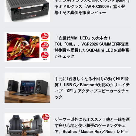
デノンAVアンプの次世代サウンドを牽引す
るミドルクラス『AVR-X3900H』堂々登
場！その真価を徹底レビュー
「次世代Mini LED」の大本命！
TCL『C8L』、VGP2026 SUMMER審査員
特別賞を受賞したSQD-Mini LEDを岩井喬
がチェック
手元に1台ほしくなる小回りの効くHi-Fi音
質！ USB-C／Bluetooth対応のクリエイテ
ィブ「XF1」アクティブスピーカーをチェ
ック
ゲーマー以外にもオススメ！他と一線を画
す座り心地と使い勝手のゲーミングチェ
ア、Boulies「Master Rex／Neo」レビュ