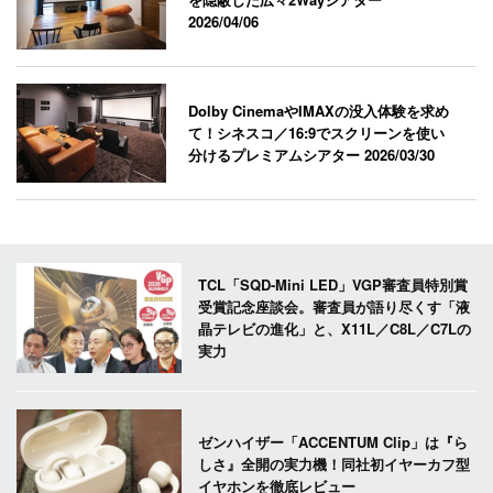
2026/04/06
Dolby CinemaやIMAXの没入体験を求め
て！シネスコ／16:9でスクリーンを使い
分けるプレミアムシアター
2026/03/30
TCL「SQD-Mini LED」VGP審査員特別賞
受賞記念座談会。審査員が語り尽くす「液
晶テレビの進化」と、X11L／C8L／C7Lの
実力
ゼンハイザー「ACCENTUM Clip」は『ら
しさ』全開の実力機！同社初イヤーカフ型
イヤホンを徹底レビュー