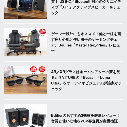
質！ USB-C／Bluetooth対応のクリエイテ
ィブ「XF1」アクティブスピーカーをチェ
ック
ゲーマー以外にもオススメ！他と一線を画
す座り心地と使い勝手のゲーミングチェ
ア、Boulies「Master Rex／Neo」レビュ
ー
AR／XRグラスはホームシアターの夢を見
るか？VITUREの「Beast」「Luma
Ultra」をオーディオビジュアル評論家がチ
ェック！
Edifierのおすすめ3機種を厳選レビュー！
音質と使い心地をVGP審査員が実機検証