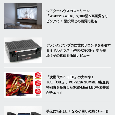
シアターハウスのスクリーン
「WCB2214WEM」で100型＆高画質をリ
ビングに！ 壁投写との画質比較も
デノンAVアンプの次世代サウンドを牽引す
るミドルクラス『AVR-X3900H』堂々登
場！その真価を徹底レビュー
「次世代Mini LED」の大本命！
TCL『C8L』、VGP2026 SUMMER審査員
特別賞を受賞したSQD-Mini LEDを岩井喬
がチェック
手元に1台ほしくなる小回りの効くHi-Fi音