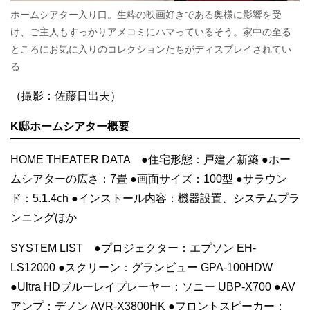
ホームシアター入り口。生粋の映画好きである奥様に影響を受
け、ご主人もすっかりアメコミにハマっているそう。家中の至る
ところにお気に入りのコレクションたちがディスプレイされてい
る
（撮影：佐藤日出夫）
K邸ホームシアター概要
HOME THEATER DATA ●住宅形態：戸建／新築 ●ホー
ムシアターの広さ：7畳 ●画面サイズ：100型 ●サラウン
ド：5.1.4ch ●インストール内容：機器設置、システムプラ
ンニングほか
SYSTEM LIST ●プロジェクター：エプソン EH-
LS12000 ●スクリーン：グランビュー GPA-100HDW
●Ultra HDブルーレイプレーヤー：ソニー UBP-X700 ●AV
アンプ：デノン AVR-X3800HK ●フロントスピーカー：