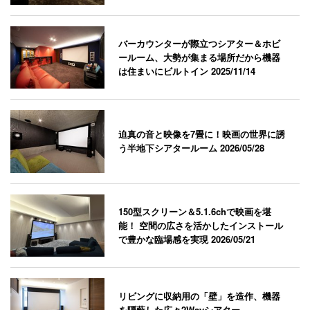
バーカウンターが際立つシアター＆ホビ
ールーム、大勢が集まる場所だから機器
は住まいにビルトイン
2025/11/14
迫真の音と映像を7畳に！映画の世界に誘
う半地下シアタールーム
2026/05/28
150型スクリーン＆5.1.6chで映画を堪
能！ 空間の広さを活かしたインストール
で豊かな臨場感を実現
2026/05/21
リビングに収納用の「壁」を造作、機器
を隠蔽した広々2Wayシアター