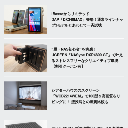
iBassoからリミテッド
DAP「DX340MAX」登場！通常ラインナッ
プ3モデルとあわせて一斉試聴
“脱・NAS初心者”を実感！
UGREEN「NASync DXP4800 GT」で叶え
るストレスフリーなクリエイティブ環境
【割引クーポン有】
シアターハウスのスクリーン
「WCB2214WEM」で100型＆高画質をリ
ビングに！ 壁投写との画質比較も