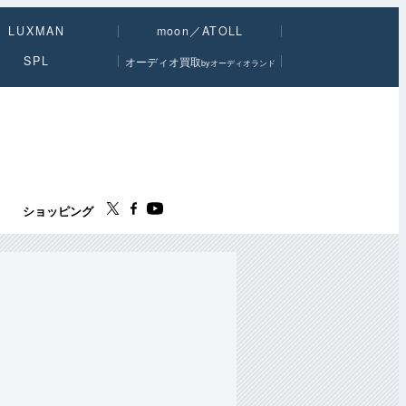
LUXMAN
moon／ATOLL
SPL
オーディオ買取
byオーディオランド
ス
ショッピング