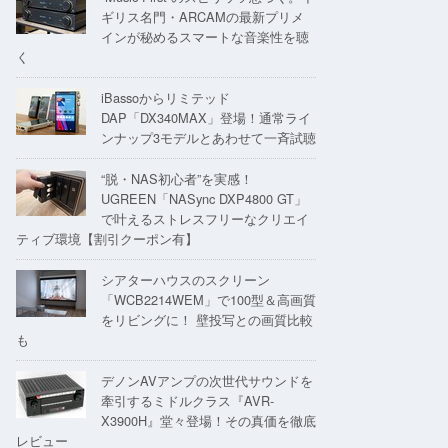
ギリス名門・ARCAMの最新プリメ
インが秘めるスマートな音楽性を聴
く
iBassoからリミテッド
DAP「DX340MAX」登場！通常ライ
ンナップ3モデルとあわせて一斉試聴
“脱・NAS初心者”を実感！
UGREEN「NASync DXP4800 GT」
で叶えるストレスフリーなクリエイ
ティブ環境【割引クーポン有】
シアターハウスのスクリーン
「WCB2214WEM」で100型＆高画質
をリビングに！ 壁投写との画質比較
も
デノンAVアンプの次世代サウンドを
牽引するミドルクラス『AVR-
X3900H』堂々登場！その真価を徹底
レビュー