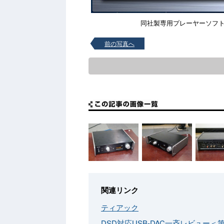
同社製専用プレーヤーソフト「T
前の写真へ
関連リンク
ティアック
DSD対応USB-DAC一斉レビュー＜第1