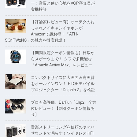
ー！音質と使い心地をVGP審査員が
実機検証
【評論家レビュー有】オーテクのお
しゃれノイキャンイヤホンが
Amazonで超お得！「ATH-
SQ1TW2NC」の魅力を徹底解説！
【期間限定クーポン情報も】日常か
らスポーツまで！ タフで多機能な
「Amazfit Active Max」をレビュー
コンパクトサイズに大画面＆高画質
をオールインワン！ ETOEモバイル
プロジェクター「Dolphin 2」を検証
プロも高評価。EarFun「Clip2」全方
位レビュー！【割引クーポン情報あ
り】
音楽ストリーミングを信頼のヤマハ
サウンドで鳴らす！ワイヤレスHiFi