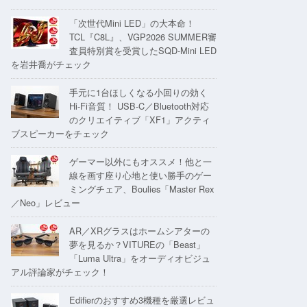
「次世代Mini LED」の大本命！
TCL『C8L』、VGP2026 SUMMER審
査員特別賞を受賞したSQD-Mini LED
を岩井喬がチェック
手元に1台ほしくなる小回りの効く
Hi-Fi音質！ USB-C／Bluetooth対応
のクリエイティブ「XF1」アクティ
ブスピーカーをチェック
ゲーマー以外にもオススメ！他と一
線を画す座り心地と使い勝手のゲー
ミングチェア、Boulies「Master Rex
／Neo」レビュー
AR／XRグラスはホームシアターの
夢を見るか？VITUREの「Beast」
「Luma Ultra」をオーディオビジュ
アル評論家がチェック！
Edifierのおすすめ3機種を厳選レビュ