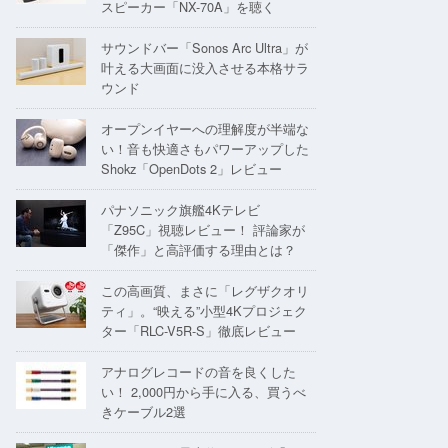
スピーカー「NX-70A」を聴く
サウンドバー「Sonos Arc Ultra」が
叶える大画面に没入させる本格サラ
ウンド
オープンイヤーへの理解度が半端な
い！音も快適さもパワーアップした
Shokz「OpenDots 2」レビュー
パナソニック旗艦4Kテレビ
「Z95C」視聴レビュー！ 評論家が
「傑作」と高評価する理由とは？
この高画質、まさに「レグザクオリ
ティ」。“映える”小型4Kプロジェク
ター「RLC-V5R-S」徹底レビュー
アナログレコードの音を良くした
い！ 2,000円から手に入る、買うべ
きケーブル2選