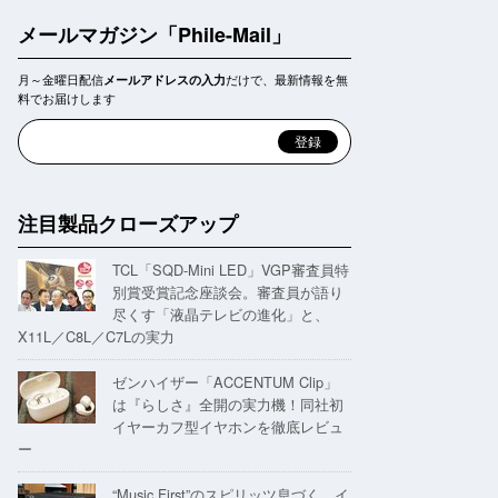
メールマガジン「Phile-Mail」
月～金曜日配信
だけで、最新情報を無
メールアドレスの入力
料でお届けします
注目製品クローズアップ
TCL「SQD-Mini LED」VGP審査員特
別賞受賞記念座談会。審査員が語り
尽くす「液晶テレビの進化」と、
X11L／C8L／C7Lの実力
ゼンハイザー「ACCENTUM Clip」
は『らしさ』全開の実力機！同社初
イヤーカフ型イヤホンを徹底レビュ
ー
“Music First”のスピリッツ息づく。イ