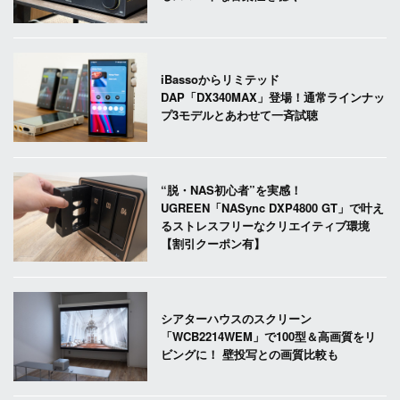
iBassoからリミテッド
DAP「DX340MAX」登場！通常ラインナッ
プ3モデルとあわせて一斉試聴
“脱・NAS初心者”を実感！
UGREEN「NASync DXP4800 GT」で叶え
るストレスフリーなクリエイティブ環境
【割引クーポン有】
シアターハウスのスクリーン
「WCB2214WEM」で100型＆高画質をリ
ビングに！ 壁投写との画質比較も