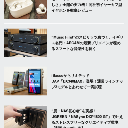
しさ』全開の実力機！同社初イヤーカフ型
イヤホンを徹底レビュー
“Music First”のスピリッツ息づく。イギリ
ス名門・ARCAMの最新プリメインが秘め
るスマートな音楽性を聴く
iBassoからリミテッド
DAP「DX340MAX」登場！通常ラインナッ
プ3モデルとあわせて一斉試聴
“脱・NAS初心者”を実感！
UGREEN「NASync DXP4800 GT」で叶え
るストレスフリーなクリエイティブ環境
【割引クーポン有】