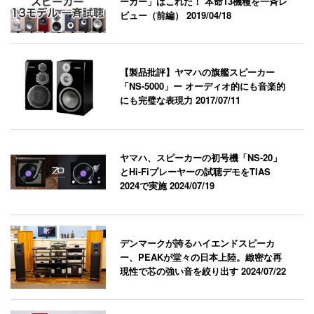
ーカー」はこれだ！ 本命13機種を一斉レ
ビュー（前編）
2019/04/18
【製品批評】ヤマハの旗艦スピーカー
「NS-5000」ー オーディオ的にも音楽的
にも完璧な表現力
2017/07/11
ヤマハ、スピーカーの初号機「NS-20」
とHi-Fiプレーヤーの試聴デモをTIAS
2024で実施
2024/07/19
デンマークが誇るハイエンドスピーカ
ー、PEAKが堂々の日本上陸。緻密な再
現性で芯の強い音を絞り出す
2024/07/22