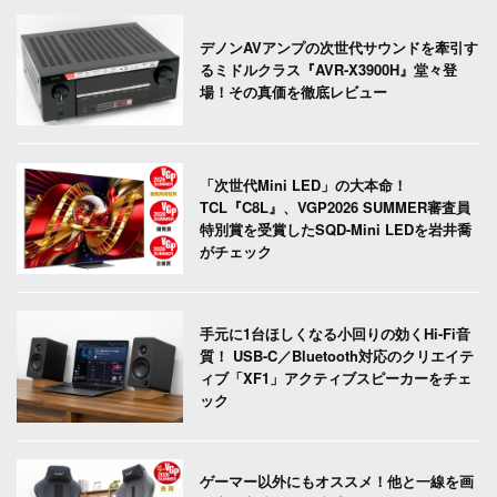
デノンAVアンプの次世代サウンドを牽引す
るミドルクラス『AVR-X3900H』堂々登
場！その真価を徹底レビュー
「次世代Mini LED」の大本命！
TCL『C8L』、VGP2026 SUMMER審査員
特別賞を受賞したSQD-Mini LEDを岩井喬
がチェック
手元に1台ほしくなる小回りの効くHi-Fi音
質！ USB-C／Bluetooth対応のクリエイテ
ィブ「XF1」アクティブスピーカーをチェ
ック
ゲーマー以外にもオススメ！他と一線を画