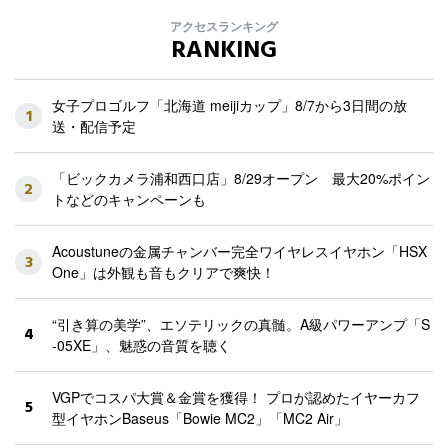
アクセスランキング
RANKING
女子プロゴルフ「北海道 meijiカップ」8/7から3日間の放
1
送・配信予定
「ビックカメラ浦和西口店」8/29オープン 最大20%ポイン
2
トなどのキャンペーンも
Acoustuneの金属チャンバー完全ワイヤレスイヤホン「HSX
3
One」は外観も音もクリアで爽快！
“引き算の美学”、エソテリックの真髄。A級パワーアンプ「S
4
-05XE」、魅惑の音質を聴く
VGPでコスパ大賞＆金賞を獲得！ プロが認めたイヤーカフ
5
型イヤホンBaseus「Bowie MC2」「MC2 Air」