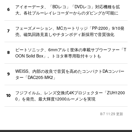
アイオーデータ、「BDレコ」「DVDレコ」対応機種を拡
6
大。各社ブルーレイレコーダーからのダビングが可能に
フェーズメーション、MCカートリッジ「PP-2200」9/10発
7
売。磁気回路見直しやチタンボディ新採用で音質強化
ビートソニック、6mmアルミ筐体の車載サブウーファー「T
8
OON Solid Box」。トヨタ車専用取付キットも
WEISS、内部の改良で音質を高めたコンパクトDAコンバー
9
ター「DAC205-MK2」
フジフイルム、レンズ交換式4Kプロジェクター「ZUH1200
10
0」を発売。最大輝度12000ルーメンを実現
8/7 11:29 更新