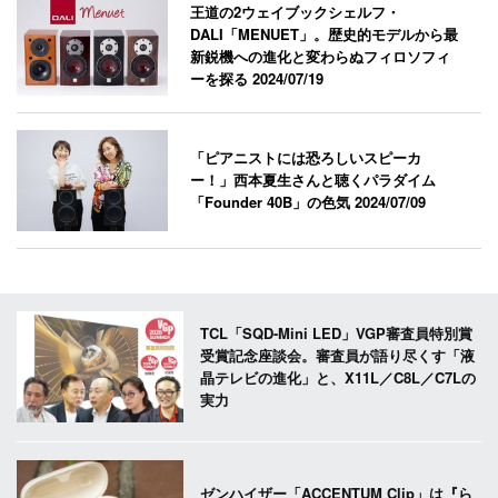
王道の2ウェイブックシェルフ・
DALI「MENUET」。歴史的モデルから最
新鋭機への進化と変わらぬフィロソフィ
ーを探る
2024/07/19
「ピアニストには恐ろしいスピーカ
ー！」西本夏生さんと聴くパラダイム
「Founder 40B」の色気
2024/07/09
TCL「SQD-Mini LED」VGP審査員特別賞
受賞記念座談会。審査員が語り尽くす「液
晶テレビの進化」と、X11L／C8L／C7Lの
実力
ゼンハイザー「ACCENTUM Clip」は『ら