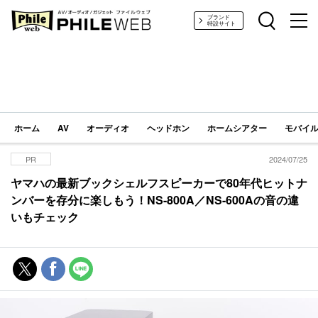
PHILE WEB｜AV/オーディオ/ガジェット
ブランド
特設サイト
ホーム
AV
オーディオ
ヘッドホン
ホームシアター
モバイル
PR
2024/07/25
ヤマハの最新ブックシェルフスピーカーで80年代ヒットナ
ンバーを存分に楽しもう！NS-800A／NS-600Aの音の違
いもチェック