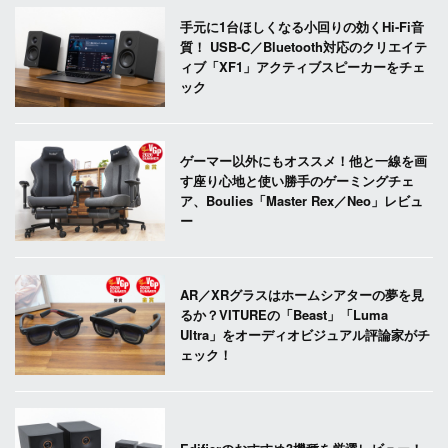
手元に1台ほしくなる小回りの効くHi-Fi音
質！ USB-C／Bluetooth対応のクリエイテ
ィブ「XF1」アクティブスピーカーをチェ
ック
ゲーマー以外にもオススメ！他と一線を画
す座り心地と使い勝手のゲーミングチェ
ア、Boulies「Master Rex／Neo」レビュ
ー
AR／XRグラスはホームシアターの夢を見
るか？VITUREの「Beast」「Luma
Ultra」をオーディオビジュアル評論家がチ
ェック！