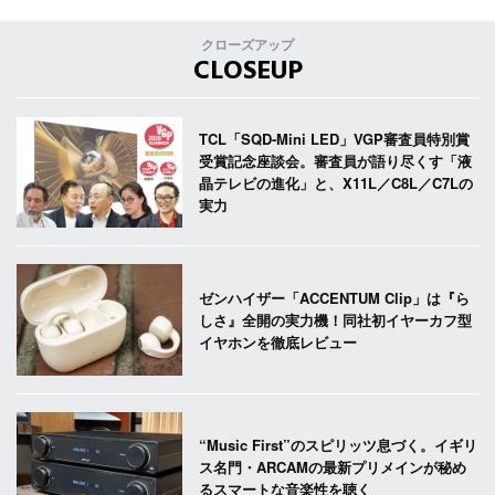
クローズアップ
CLOSEUP
TCL「SQD-Mini LED」VGP審査員特別賞
受賞記念座談会。審査員が語り尽くす「液
晶テレビの進化」と、X11L／C8L／C7Lの
実力
ゼンハイザー「ACCENTUM Clip」は『ら
しさ』全開の実力機！同社初イヤーカフ型
イヤホンを徹底レビュー
“Music First”のスピリッツ息づく。イギリ
ス名門・ARCAMの最新プリメインが秘め
るスマートな音楽性を聴く