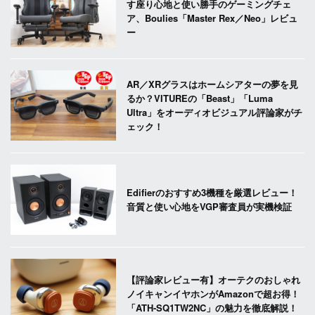
す座り心地と使い勝手のゲーミングチェ
ア、Boulies「Master Rex／Neo」レビュ
ー
AR／XRグラスはホームシアターの夢を見
るか？VITUREの「Beast」「Luma
Ultra」をオーディオビジュアル評論家がチ
ェック！
Edifierのおすすめ3機種を厳選レビュー！
音質と使い心地をVGP審査員が実機検証
【評論家レビュー有】オーテクのおしゃれ
ノイキャンイヤホンがAmazonで超お得！
「ATH-SQ1TW2NC」の魅力を徹底解説！