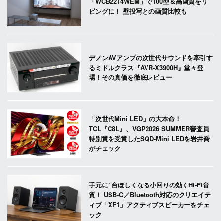
「WCB2214WEM」で100型＆高画質をリ
ビングに！ 壁投写との画質比較も
デノンAVアンプの次世代サウンドを牽引す
るミドルクラス『AVR-X3900H』堂々登
場！その真価を徹底レビュー
「次世代Mini LED」の大本命！
TCL『C8L』、VGP2026 SUMMER審査員
特別賞を受賞したSQD-Mini LEDを岩井喬
がチェック
手元に1台ほしくなる小回りの効くHi-Fi音
質！ USB-C／Bluetooth対応のクリエイテ
ィブ「XF1」アクティブスピーカーをチェ
ック