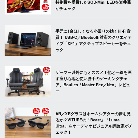
特別賞を受賞したSQD-Mini LEDを岩井喬
がチェック
手元に1台ほしくなる小回りの効くHi-Fi音
質！ USB-C／Bluetooth対応のクリエイテ
ィブ「XF1」アクティブスピーカーをチェ
ック
ゲーマー以外にもオススメ！他と一線を画
す座り心地と使い勝手のゲーミングチェ
ア、Boulies「Master Rex／Neo」レビュ
ー
AR／XRグラスはホームシアターの夢を見
るか？VITUREの「Beast」「Luma
Ultra」をオーディオビジュアル評論家がチ
ェック！