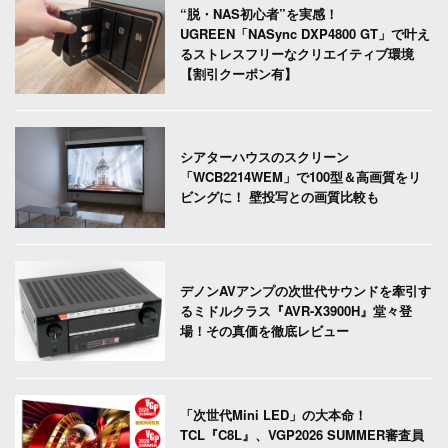
“脱・NAS初心者”を実感！
UGREEN「NASync DXP4800 GT」で叶え
るストレスフリーなクリエイティブ環境
【割引クーポン有】
シアターハウスのスクリーン
「WCB2214WEM」で100型＆高画質をリ
ビングに！ 壁投写との画質比較も
デノンAVアンプの次世代サウンドを牽引す
るミドルクラス『AVR-X3900H』堂々登
場！その真価を徹底レビュー
「次世代Mini LED」の大本命！
TCL『C8L』、VGP2026 SUMMER審査員