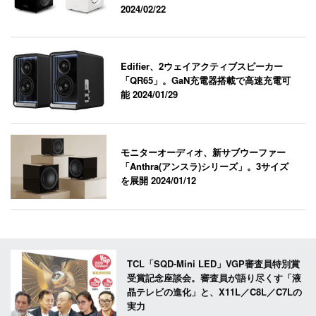
2024/02/22
Edifier、2ウェイアクティブスピーカー
「QR65」。GaN充電器搭載で高速充電可
能
2024/01/29
モニターオーディオ、新サブウーファー
「Anthra(アンスラ)シリーズ」。3サイズ
を展開
2024/01/12
TCL「SQD-Mini LED」VGP審査員特別賞
受賞記念座談会。審査員が語り尽くす「液
晶テレビの進化」と、X11L／C8L／C7Lの
実力