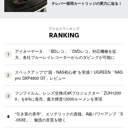
チレバー採用カートリッジの実力に迫る！
アクセスランキング
RANKING
アイオーデータ、「BDレコ」「DVDレコ」対応機種を拡
1
大。各社ブルーレイレコーダーからのダビングが可能に
スペックアップで“脱・NAS初心者”を実感！UGREEN「NAS
2
ync DXP4800 GT」レビュー
フジフイルム、レンズ交換式4Kプロジェクター「ZUH1200
3
0」を8/6に発売。最大輝度12000ルーメンを実現
“引き算の美学”、エソテリックの真髄。A級パワーアンプ「S
4
-05XE」、魅惑の音質を聴く