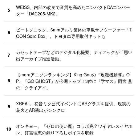
WEISS、内部の改良で音質を高めたコンパクトDAコンバー
5
ター「DAC205-MK2」
ビートソニック、6mmアルミ筐体の車載サブウーファー「T
6
OON Solid Box」。トヨタ車専用取付キットも
カセットテープなどのデジタル化提案、ティアックが「思い
7
出アーカイブ推進活動」
【moraアニソンランキング】King Gnuの『攻殻機動隊』O
8
P、「GO GHOST」が今週トップ！3位に『学マス』雨宮 燕
の「クライアイ」
XREAL、初音ミク公式イベントにARグラスを提供。現実の
9
花火とAR演出がシンクロ
オンキヨー、『ゼロの使い魔』コラボ完全ワイヤレスイヤホ
10
ン。釘宮理恵の録り下ろしボイスを収録