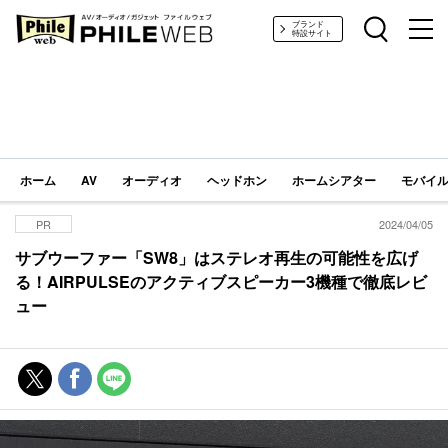
PHILE WEB｜AV/オーディオ/ガジェット
ブランド
特設サイト
ホーム
AV
オーディオ
ヘッドホン
ホームシアター
モバイル
PR
2024/04/05
サブウーファー「SW8」はステレオ再生の可能性を広げ
る！AIRPULSEのアクティブスピーカー3機種で徹底レビ
ュー