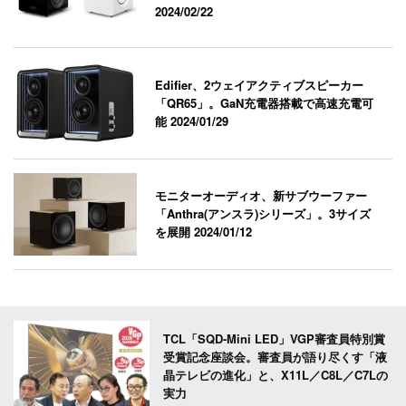
2024/02/22
Edifier、2ウェイアクティブスピーカー
「QR65」。GaN充電器搭載で高速充電可
能
2024/01/29
モニターオーディオ、新サブウーファー
「Anthra(アンスラ)シリーズ」。3サイズ
を展開
2024/01/12
TCL「SQD-Mini LED」VGP審査員特別賞
受賞記念座談会。審査員が語り尽くす「液
晶テレビの進化」と、X11L／C8L／C7Lの
実力