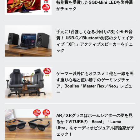
特別賞を受賞したSQD-Mini LEDを岩井喬
がチェック
手元に1台ほしくなる小回りの効くHi-Fi音
質！ USB-C／Bluetooth対応のクリエイテ
ィブ「XF1」アクティブスピーカーをチェ
ック
ゲーマー以外にもオススメ！他と一線を画
す座り心地と使い勝手のゲーミングチェ
ア、Boulies「Master Rex／Neo」レビュ
ー
AR／XRグラスはホームシアターの夢を見
るか？VITUREの「Beast」「Luma
Ultra」をオーディオビジュアル評論家がチ
ェック！