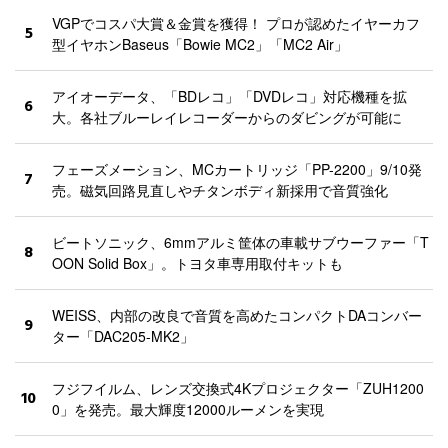
VGPでコスパ大賞＆金賞を獲得！ プロが認めたイヤーカフ
5
型イヤホンBaseus「Bowie MC2」「MC2 Air」
アイオーデータ、「BDレコ」「DVDレコ」対応機種を拡
6
大。各社ブルーレイレコーダーからのダビングが可能に
フェーズメーション、MCカートリッジ「PP-2200」9/10発
7
売。磁気回路見直しやチタンボディ新採用で音質強化
ビートソニック、6mmアルミ筐体の車載サブウーファー「T
8
OON Solid Box」。トヨタ車専用取付キットも
WEISS、内部の改良で音質を高めたコンパクトDAコンバー
9
ター「DAC205-MK2」
フジフイルム、レンズ交換式4Kプロジェクター「ZUH1200
10
0」を発売。最大輝度12000ルーメンを実現