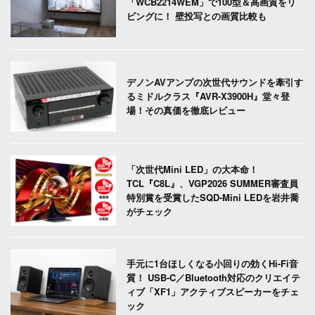
「WCB2214WEM」で100型＆高画質をリ
ビングに！ 壁投写との画質比較も
デノンAVアンプの次世代サウンドを牽引す
るミドルクラス『AVR-X3900H』堂々登
場！その真価を徹底レビュー
「次世代Mini LED」の大本命！
TCL『C8L』、VGP2026 SUMMER審査員
特別賞を受賞したSQD-Mini LEDを岩井喬
がチェック
手元に1台ほしくなる小回りの効くHi-Fi音
質！ USB-C／Bluetooth対応のクリエイテ
ィブ「XF1」アクティブスピーカーをチェ
ック