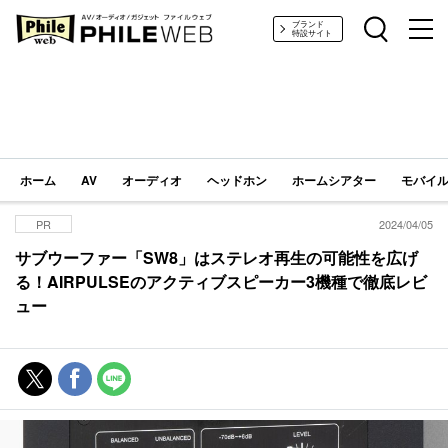
PHILE WEB｜AV/オーディオ/ガジェット
ブランド
特設サイト
ホーム
AV
オーディオ
ヘッドホン
ホームシアター
モバイル
PR
2024/04/05
サブウーファー「SW8」はステレオ再生の可能性を広げ
る！AIRPULSEのアクティブスピーカー3機種で徹底レビ
ュー