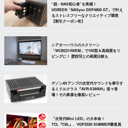
“脱・NAS初心者”を実感！
UGREEN「NASync DXP4800 GT」で叶え
るストレスフリーなクリエイティブ環境
【割引クーポン有】
シアターハウスのスクリーン
「WCB2214WEM」で100型＆高画質をリ
ビングに！ 壁投写との画質比較も
デノンAVアンプの次世代サウンドを牽引す
るミドルクラス『AVR-X3900H』堂々登
場！その真価を徹底レビュー
「次世代Mini LED」の大本命！
TCL『C8L』、VGP2026 SUMMER審査員