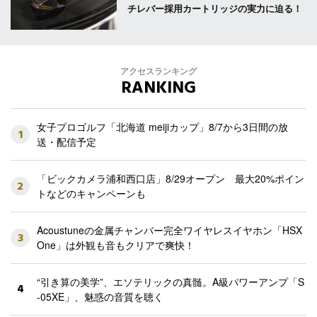
チレバー採用カートリッジの実力に迫る！
アクセスランキング
RANKING
女子プロゴルフ「北海道 meijiカップ」8/7から3日間の放
1
送・配信予定
「ビックカメラ浦和西口店」8/29オープン 最大20%ポイン
2
トなどのキャンペーンも
Acoustuneの金属チャンバー完全ワイヤレスイヤホン「HSX
3
One」は外観も音もクリアで爽快！
“引き算の美学”、エソテリックの真髄。A級パワーアンプ「S
4
-05XE」、魅惑の音質を聴く