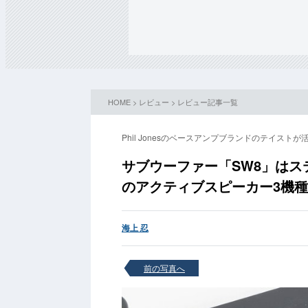
HOME
>
レビュー
>
レビュー記事一覧
Phil Jonesのベースアンプブランドのテイストが
サブウーファー「SW8」はステ
のアクティブスピーカー3機
海上 忍
前の写真へ