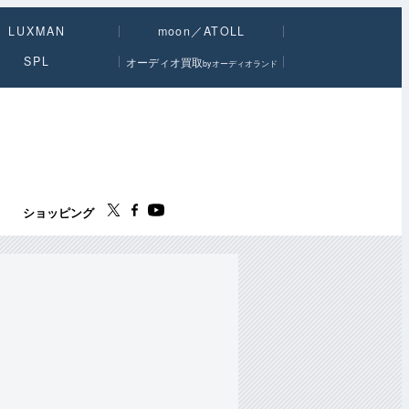
LUXMAN
moon／ATOLL
SPL
オーディオ買取
byオーディオランド
ス
ショッピング