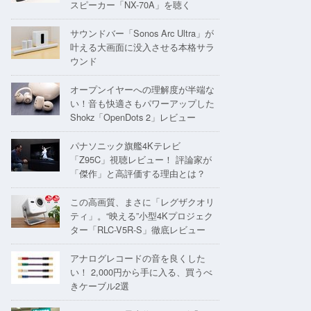
スピーカー「NX-70A」を聴く
サウンドバー「Sonos Arc Ultra」が
叶える大画面に没入させる本格サラ
ウンド
オープンイヤーへの理解度が半端な
い！音も快適さもパワーアップした
Shokz「OpenDots 2」レビュー
パナソニック旗艦4Kテレビ
「Z95C」視聴レビュー！ 評論家が
「傑作」と高評価する理由とは？
この高画質、まさに「レグザクオリ
ティ」。“映える”小型4Kプロジェク
ター「RLC-V5R-S」徹底レビュー
アナログレコードの音を良くした
い！ 2,000円から手に入る、買うべ
きケーブル2選