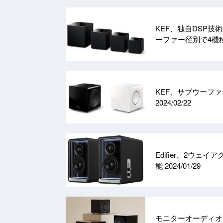
KEF、独自DSP技
ーファー径別で4機
KEF、サブウーファ
2024/02/22
Edifier、2ウ
能
2024/01/29
モニターオーディオ、