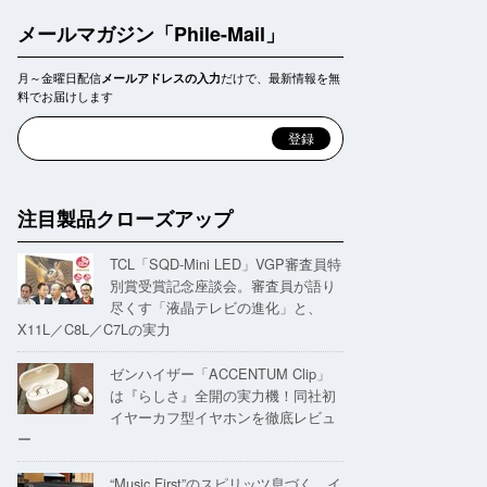
メールマガジン「Phile-Mail」
月～金曜日配信
だけで、最新情報を無
メールアドレスの入力
料でお届けします
注目製品クローズアップ
TCL「SQD-Mini LED」VGP審査員特
別賞受賞記念座談会。審査員が語り
尽くす「液晶テレビの進化」と、
X11L／C8L／C7Lの実力
ゼンハイザー「ACCENTUM Clip」
は『らしさ』全開の実力機！同社初
イヤーカフ型イヤホンを徹底レビュ
ー
“Music First”のスピリッツ息づく。イ