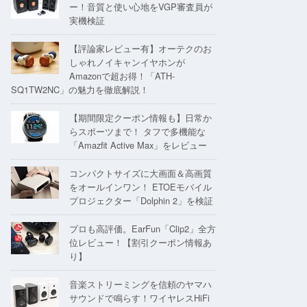
ー！音質と使い心地をVGP審査員が
実機検証
【評論家レビュー有】オーテクのお
しゃれノイキャンイヤホンが
Amazonで超お得！「ATH-
SQ1TW2NC」の魅力を徹底解説！
【期間限定クーポン情報も】日常か
らスポーツまで！ タフで多機能な
「Amazfit Active Max」をレビュー
コンパクトサイズに大画面＆高画質
をオールインワン！ ETOEモバイル
プロジェクター「Dolphin 2」を検証
プロも高評価。EarFun「Clip2」全方
位レビュー！【割引クーポン情報あ
り】
音楽ストリーミングを信頼のヤマハ
サウンドで鳴らす！ワイヤレスHiFi