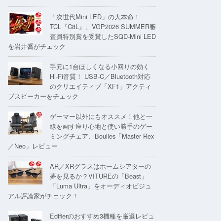
「次世代Mini LED」の大本命！
TCL『C8L』、VGP2026 SUMMER審
査員特別賞を受賞したSQD-Mini LED
を岩井喬がチェック
手元に1台ほしくなる小回りの効く
Hi-Fi音質！ USB-C／Bluetooth対応
のクリエイティブ「XF1」アクティ
ブスピーカーをチェック
ゲーマー以外にもオススメ！他と一
線を画す座り心地と使い勝手のゲー
ミングチェア、Boulies「Master Rex
／Neo」レビュー
AR／XRグラスはホームシアターの
夢を見るか？VITUREの「Beast」
「Luma Ultra」をオーディオビジュ
アル評論家がチェック！
Edifierのおすすめ3機種を厳選レビュ