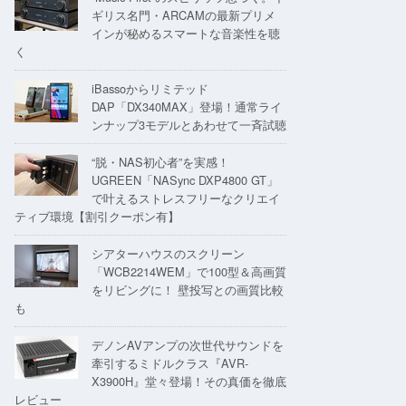
ギリス名門・ARCAMの最新プリメ
インが秘めるスマートな音楽性を聴
く
iBassoからリミテッド
DAP「DX340MAX」登場！通常ライ
ンナップ3モデルとあわせて一斉試聴
“脱・NAS初心者”を実感！
UGREEN「NASync DXP4800 GT」
で叶えるストレスフリーなクリエイ
ティブ環境【割引クーポン有】
シアターハウスのスクリーン
「WCB2214WEM」で100型＆高画質
をリビングに！ 壁投写との画質比較
も
デノンAVアンプの次世代サウンドを
牽引するミドルクラス『AVR-
X3900H』堂々登場！その真価を徹底
レビュー