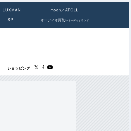
LUXMAN
moon／ATOLL
SPL
オーディオ買取
byオーディオランド
ス
ショッピング