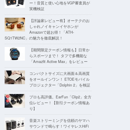
ー！音質と使い心地をVGP審査員が
実機検証
【評論家レビュー有】オーテクのお
しゃれノイキャンイヤホンが
Amazonで超お得！「ATH-
SQ1TW2NC」の魅力を徹底解説！
【期間限定クーポン情報も】日常か
らスポーツまで！ タフで多機能な
「Amazfit Active Max」をレビュー
コンパクトサイズに大画面＆高画質
をオールインワン！ ETOEモバイル
プロジェクター「Dolphin 2」を検証
プロも高評価。EarFun「Clip2」全方
位レビュー！【割引クーポン情報あ
り】
音楽ストリーミングを信頼のヤマハ
サウンドで鳴らす！ワイヤレスHiFi