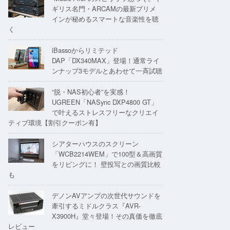
ギリス名門・ARCAMの最新プリメ
インが秘めるスマートな音楽性を聴
く
iBassoからリミテッド
DAP「DX340MAX」登場！通常ライ
ンナップ3モデルとあわせて一斉試聴
“脱・NAS初心者”を実感！
UGREEN「NASync DXP4800 GT」
で叶えるストレスフリーなクリエイ
ティブ環境【割引クーポン有】
シアターハウスのスクリーン
「WCB2214WEM」で100型＆高画質
をリビングに！ 壁投写との画質比較
も
デノンAVアンプの次世代サウンドを
牽引するミドルクラス『AVR-
X3900H』堂々登場！その真価を徹底
レビュー