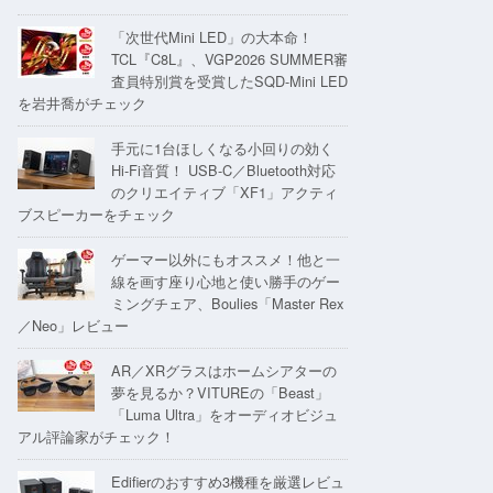
「次世代Mini LED」の大本命！
TCL『C8L』、VGP2026 SUMMER審
査員特別賞を受賞したSQD-Mini LED
を岩井喬がチェック
手元に1台ほしくなる小回りの効く
Hi-Fi音質！ USB-C／Bluetooth対応
のクリエイティブ「XF1」アクティ
ブスピーカーをチェック
ゲーマー以外にもオススメ！他と一
線を画す座り心地と使い勝手のゲー
ミングチェア、Boulies「Master Rex
／Neo」レビュー
AR／XRグラスはホームシアターの
夢を見るか？VITUREの「Beast」
「Luma Ultra」をオーディオビジュ
アル評論家がチェック！
Edifierのおすすめ3機種を厳選レビュ