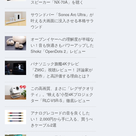
スピーカー「NX-70A」を聴く
サウンドバー「Sonos Arc Ultra」が
叶える大画面に没入させる本格サラ
ウンド
オープンイヤーへの理解度が半端な
い！音も快適さもパワーアップした
Shokz「OpenDots 2」レビュー
パナソニック旗艦4Kテレビ
「Z95C」視聴レビュー！ 評論家が
「傑作」と高評価する理由とは？
この高画質、まさに「レグザクオリ
ティ」。“映える”小型4Kプロジェク
ター「RLC-V5R-S」徹底レビュー
アナログレコードの音を良くした
い！ 2,000円から手に入る、買うべ
きケーブル2選