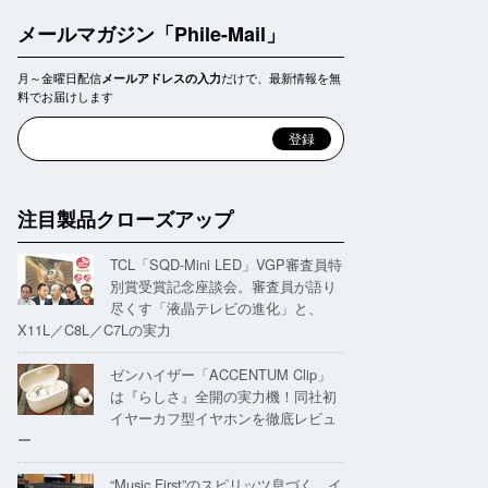
メールマガジン「Phile-Mail」
月～金曜日配信
だけで、最新情報を無
メールアドレスの入力
料でお届けします
注目製品クローズアップ
TCL「SQD-Mini LED」VGP審査員特
別賞受賞記念座談会。審査員が語り
尽くす「液晶テレビの進化」と、
X11L／C8L／C7Lの実力
ゼンハイザー「ACCENTUM Clip」
は『らしさ』全開の実力機！同社初
イヤーカフ型イヤホンを徹底レビュ
ー
“Music First”のスピリッツ息づく。イ