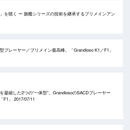
07」を聴く ー 旗艦シリーズの技術を継承するプリメインアン
プレーヤー／プリメイン最高峰。「Grandioso K1／F1」
縮した2つの“一体型”。GrandiosoのSACDプレーヤー
「F1」
2017/07/11