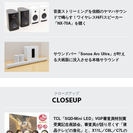
音楽ストリーミングを信頼のヤマハサウン
ドで鳴らす！ワイヤレスHiFiスピーカー
「NX-70A」を聴く
サウンドバー「Sonos Arc Ultra」が叶え
る大画面に没入させる本格サラウンド
クローズアップ
CLOSEUP
TCL「SQD-Mini LED」VGP審査員特別賞
受賞記念座談会。審査員が語り尽くす「液
晶テレビの進化」と、X11L／C8L／C7Lの