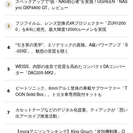
スペックアップで“脱・NAS初心者”を実感！UGREEN「NAS
2
ync DXP4800 GT」レビュー
フジフイルム、レンズ交換式4Kプロジェクター「ZUH1200
3
0」を8/6に発売。最大輝度12000ルーメンを実現
“引き算の美学”、エソテリックの真髄。A級パワーアンプ「S
4
-05XE」、魅惑の音質を聴く
WEISS、内部の改良で音質を高めたコンパクトDAコンバー
5
ター「DAC205-MK2」
ビートソニック、6mmアルミ筐体の車載サブウーファー「T
6
OON Solid Box」。トヨタ車専用取付キットも
カセットテープなどのデジタル化提案、ティアックが「思い
7
出アーカイブ推進活動」
【moraアニソンランキング】King Gnuの『攻殻機動隊』O