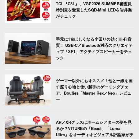
TCL『C8L』、VGP2026 SUMMER審査員
特別賞を受賞したSQD-Mini LEDを岩井喬
がチェック
手元に1台ほしくなる小回りの効くHi-Fi音
質！ USB-C／Bluetooth対応のクリエイテ
ィブ「XF1」アクティブスピーカーをチェ
ック
ゲーマー以外にもオススメ！他と一線を画
す座り心地と使い勝手のゲーミングチェ
ア、Boulies「Master Rex／Neo」レビュ
ー
AR／XRグラスはホームシアターの夢を見
るか？VITUREの「Beast」「Luma
Ultra」をオーディオビジュアル評論家がチ