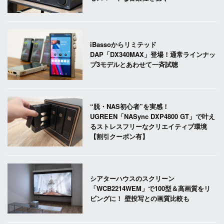
iBassoからリミテッド
DAP「DX340MAX」登場！通常ラインナッ
プ3モデルとあわせて一斉試聴
“脱・NAS初心者”を実感！
UGREEN「NASync DXP4800 GT」で叶え
るストレスフリーなクリエイティブ環境
【割引クーポン有】
シアターハウスのスクリーン
「WCB2214WEM」で100型＆高画質をリ
ビングに！ 壁投写との画質比較も