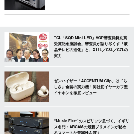
TCL「SQD-Mini LED」VGP審査員特別賞
受賞記念座談会。審査員が語り尽くす「液
晶テレビの進化」と、X11L／C8L／C7Lの
実力
ゼンハイザー「ACCENTUM Clip」は『ら
しさ』全開の実力機！同社初イヤーカフ型
イヤホンを徹底レビュー
“Music First”のスピリッツ息づく。イギリ
ス名門・ARCAMの最新プリメインが秘め
るスマートな音楽性を聴く