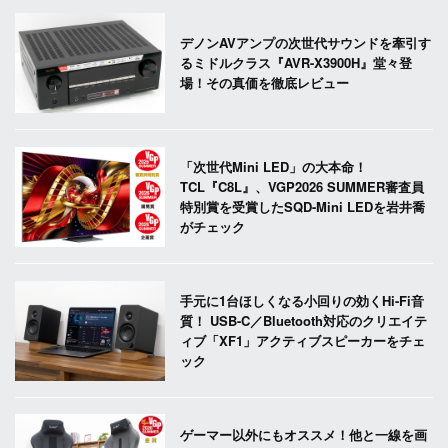
デノンAVアンプの次世代サウンドを牽引す
るミドルクラス『AVR-X3900H』堂々登
場！その真価を徹底レビュー
「次世代Mini LED」の大本命！
TCL『C8L』、VGP2026 SUMMER審査員
特別賞を受賞したSQD-Mini LEDを岩井喬
がチェック
手元に1台ほしくなる小回りの効くHi-Fi音
質！ USB-C／Bluetooth対応のクリエイテ
ィブ「XF1」アクティブスピーカーをチェ
ック
ゲーマー以外にもオススメ！他と一線を画