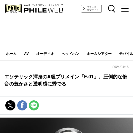
PHILE WEB｜AV/オーディオ/ガジェット
ブランド
特設サイト
ホーム
AV
オーディオ
ヘッドホン
ホームシアター
モバイル
2024/04/16
エソテリック渾身のA級プリメイン「F-01」。圧倒的な倍
音の豊かさと透明感に秀でる