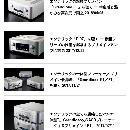
エソテリックの旗艦プリメイン
「Grandioso F1」を聴く ー 精密感と温
かみを高次元で両立
2018/04/05
エソテリック「F-07」を聴く ー 旗艦シ
リーズの技術を継承するプリメインアン
プの末弟
2017/12/22
エソテリックの一体型プレーヤー／プリ
メイン最高峰。「Grandioso K1／F1」
を聴く
2017/11/24
エソテリックの全てを凝縮した2つの“一
体型”。GrandiosoのSACDプレーヤー
「K1」&プリメイン「F1」
2017/07/11