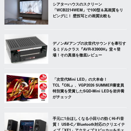
シアターハウスのスクリーン
「WCB2214WEM」で100型＆高画質をリ
ビングに！ 壁投写との画質比較も
デノンAVアンプの次世代サウンドを牽引す
るミドルクラス『AVR-X3900H』堂々登
場！その真価を徹底レビュー
「次世代Mini LED」の大本命！
TCL『C8L』、VGP2026 SUMMER審査員
特別賞を受賞したSQD-Mini LEDを岩井喬
がチェック
手元に1台ほしくなる小回りの効くHi-Fi音
質！ USB-C／Bluetooth対応のクリエイテ
ィブ「XF1」アクティブスピーカーをチェ