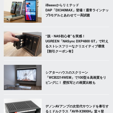
iBassoからリミテッド
DAP「DX340MAX」登場！通常ラインナッ
プ3モデルとあわせて一斉試聴
“脱・NAS初心者”を実感！
UGREEN「NASync DXP4800 GT」で叶え
るストレスフリーなクリエイティブ環境
【割引クーポン有】
シアターハウスのスクリーン
「WCB2214WEM」で100型＆高画質をリ
ビングに！ 壁投写との画質比較も
デノンAVアンプの次世代サウンドを牽引す
るミドルクラス『AVR-X3900H』堂々登