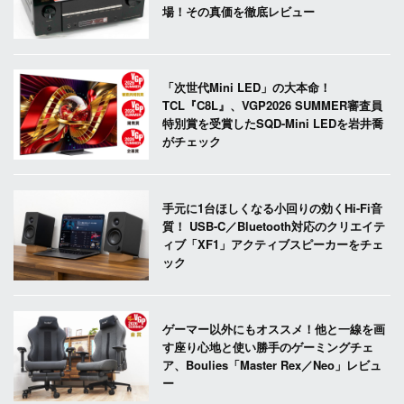
場！その真価を徹底レビュー
「次世代Mini LED」の大本命！
TCL『C8L』、VGP2026 SUMMER審査員
特別賞を受賞したSQD-Mini LEDを岩井喬
がチェック
手元に1台ほしくなる小回りの効くHi-Fi音
質！ USB-C／Bluetooth対応のクリエイテ
ィブ「XF1」アクティブスピーカーをチェ
ック
ゲーマー以外にもオススメ！他と一線を画
す座り心地と使い勝手のゲーミングチェ
ア、Boulies「Master Rex／Neo」レビュ
ー