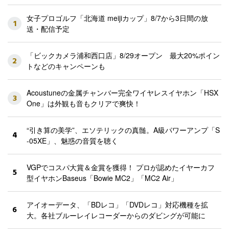
女子プロゴルフ「北海道 meijiカップ」8/7から3日間の放
1
送・配信予定
「ビックカメラ浦和西口店」8/29オープン 最大20%ポイン
2
トなどのキャンペーンも
Acoustuneの金属チャンバー完全ワイヤレスイヤホン「HSX
3
One」は外観も音もクリアで爽快！
“引き算の美学”、エソテリックの真髄。A級パワーアンプ「S
4
-05XE」、魅惑の音質を聴く
VGPでコスパ大賞＆金賞を獲得！ プロが認めたイヤーカフ
5
型イヤホンBaseus「Bowie MC2」「MC2 Air」
アイオーデータ、「BDレコ」「DVDレコ」対応機種を拡
6
大。各社ブルーレイレコーダーからのダビングが可能に