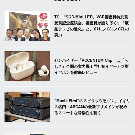
TCL「SQD-Mini LED」VGP審査員特別賞
受賞記念座談会。審査員が語り尽くす「液
晶テレビの進化」と、X11L／C8L／C7Lの
実力
ゼンハイザー「ACCENTUM Clip」は『ら
しさ』全開の実力機！同社初イヤーカフ型
イヤホンを徹底レビュー
“Music First”のスピリッツ息づく。イギリ
ス名門・ARCAMの最新プリメインが秘め
るスマートな音楽性を聴く