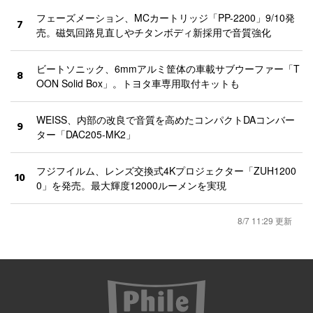
フェーズメーション、MCカートリッジ「PP-2200」9/10発
7
売。磁気回路見直しやチタンボディ新採用で音質強化
ビートソニック、6mmアルミ筐体の車載サブウーファー「T
8
OON Solid Box」。トヨタ車専用取付キットも
WEISS、内部の改良で音質を高めたコンパクトDAコンバー
9
ター「DAC205-MK2」
フジフイルム、レンズ交換式4Kプロジェクター「ZUH1200
10
0」を発売。最大輝度12000ルーメンを実現
8/7 11:29 更新