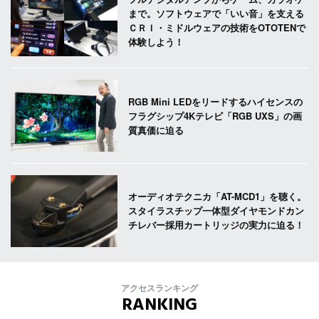
まで。ソフトウェアで「いい音」を支える
ＣＲＩ・ミドルウェアの技術をOTOTENで
体験しよう！
RGB Mini LEDをリードするハイセンスの
フラグシップ4Kテレビ「RGB UXS」の画
質真価に迫る
オーディオテクニカ「AT-MCD1」を聴く。
スタイラスチップ一体型ダイヤモンドカン
チレバー採用カートリッジの実力に迫る！
アクセスランキング
RANKING