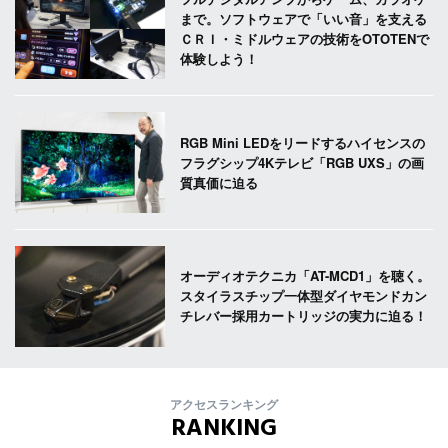
まで。ソフトウェアで「いい音」を支える
ＣＲＩ・ミドルウェアの技術をOTOTENで
体験しよう！
RGB Mini LEDをリードするハイセンスの
フラグシップ4Kテレビ「RGB UXS」の画
質真価に迫る
オーディオテクニカ「AT-MCD1」を聴く。
スタイラスチップ一体型ダイヤモンドカン
チレバー採用カートリッジの実力に迫る！
アクセスランキング
RANKING