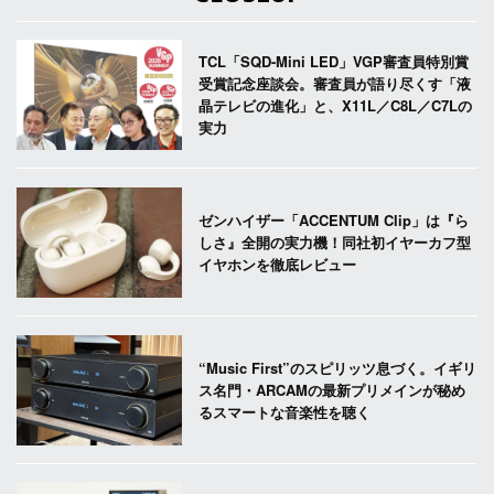
TCL「SQD-Mini LED」VGP審査員特別賞
受賞記念座談会。審査員が語り尽くす「液
晶テレビの進化」と、X11L／C8L／C7Lの
実力
ゼンハイザー「ACCENTUM Clip」は『ら
しさ』全開の実力機！同社初イヤーカフ型
イヤホンを徹底レビュー
“Music First”のスピリッツ息づく。イギリ
ス名門・ARCAMの最新プリメインが秘め
るスマートな音楽性を聴く