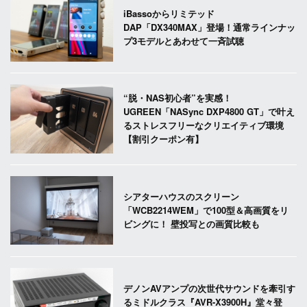
iBassoからリミテッド
DAP「DX340MAX」登場！通常ラインナッ
プ3モデルとあわせて一斉試聴
“脱・NAS初心者”を実感！
UGREEN「NASync DXP4800 GT」で叶え
るストレスフリーなクリエイティブ環境
【割引クーポン有】
シアターハウスのスクリーン
「WCB2214WEM」で100型＆高画質をリ
ビングに！ 壁投写との画質比較も
デノンAVアンプの次世代サウンドを牽引す
るミドルクラス『AVR-X3900H』堂々登