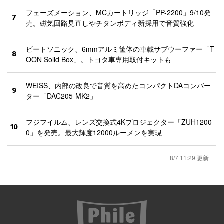
フェーズメーション、MCカートリッジ「PP-2200」9/10発
7
売。磁気回路見直しやチタンボディ新採用で音質強化
ビートソニック、6mmアルミ筐体の車載サブウーファー「T
8
OON Solid Box」。トヨタ車専用取付キットも
WEISS、内部の改良で音質を高めたコンパクトDAコンバー
9
ター「DAC205-MK2」
フジフイルム、レンズ交換式4Kプロジェクター「ZUH1200
10
0」を発売。最大輝度12000ルーメンを実現
8/7 11:29 更新