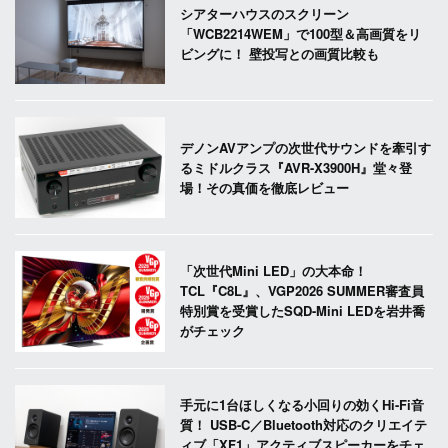
シアターハウスのスクリーン
「WCB2214WEM」で100型＆高画質をリ
ビングに！ 壁投写との画質比較も
デノンAVアンプの次世代サウンドを牽引す
るミドルクラス『AVR-X3900H』堂々登
場！その真価を徹底レビュー
「次世代Mini LED」の大本命！
TCL『C8L』、VGP2026 SUMMER審査員
特別賞を受賞したSQD-Mini LEDを岩井喬
がチェック
手元に1台ほしくなる小回りの効くHi-Fi音
質！ USB-C／Bluetooth対応のクリエイテ
ィブ「XF1」アクティブスピーカーをチェ