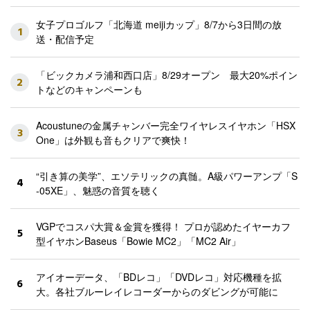
女子プロゴルフ「北海道 meijiカップ」8/7から3日間の放
1
送・配信予定
「ビックカメラ浦和西口店」8/29オープン 最大20%ポイン
2
トなどのキャンペーンも
Acoustuneの金属チャンバー完全ワイヤレスイヤホン「HSX
3
One」は外観も音もクリアで爽快！
“引き算の美学”、エソテリックの真髄。A級パワーアンプ「S
4
-05XE」、魅惑の音質を聴く
VGPでコスパ大賞＆金賞を獲得！ プロが認めたイヤーカフ
5
型イヤホンBaseus「Bowie MC2」「MC2 Air」
アイオーデータ、「BDレコ」「DVDレコ」対応機種を拡
6
大。各社ブルーレイレコーダーからのダビングが可能に