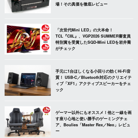
場！その真価を徹底レビュー
「次世代Mini LED」の大本命！
TCL『C8L』、VGP2026 SUMMER審査員
特別賞を受賞したSQD-Mini LEDを岩井喬
がチェック
手元に1台ほしくなる小回りの効くHi-Fi音
質！ USB-C／Bluetooth対応のクリエイテ
ィブ「XF1」アクティブスピーカーをチェ
ック
ゲーマー以外にもオススメ！他と一線を画
す座り心地と使い勝手のゲーミングチェ
ア、Boulies「Master Rex／Neo」レビュ
ー