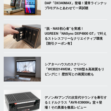
DAP「DX340MAX」登場！通常ラインナッ
プ3モデルとあわせて一斉試聴
“脱・NAS初心者”を実感！
UGREEN「NASync DXP4800 GT」で叶え
るストレスフリーなクリエイティブ環境
【割引クーポン有】
シアターハウスのスクリーン
「WCB2214WEM」で100型＆高画質をリ
ビングに！ 壁投写との画質比較も
デノンAVアンプの次世代サウンドを牽引す
るミドルクラス『AVR-X3900H』堂々登
場！その真価を徹底レビュー