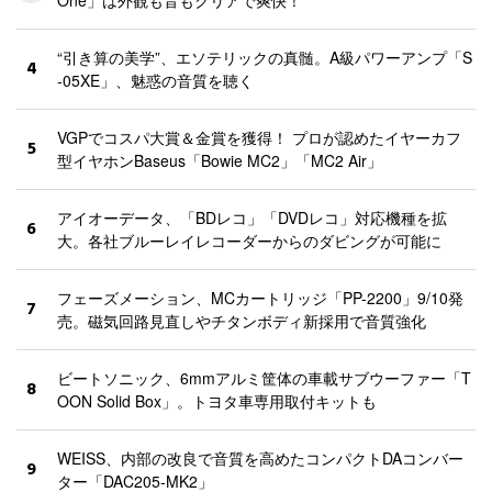
“引き算の美学”、エソテリックの真髄。A級パワーアンプ「S
4
-05XE」、魅惑の音質を聴く
VGPでコスパ大賞＆金賞を獲得！ プロが認めたイヤーカフ
5
型イヤホンBaseus「Bowie MC2」「MC2 Air」
アイオーデータ、「BDレコ」「DVDレコ」対応機種を拡
6
大。各社ブルーレイレコーダーからのダビングが可能に
フェーズメーション、MCカートリッジ「PP-2200」9/10発
7
売。磁気回路見直しやチタンボディ新採用で音質強化
ビートソニック、6mmアルミ筐体の車載サブウーファー「T
8
OON Solid Box」。トヨタ車専用取付キットも
WEISS、内部の改良で音質を高めたコンパクトDAコンバー
9
ター「DAC205-MK2」