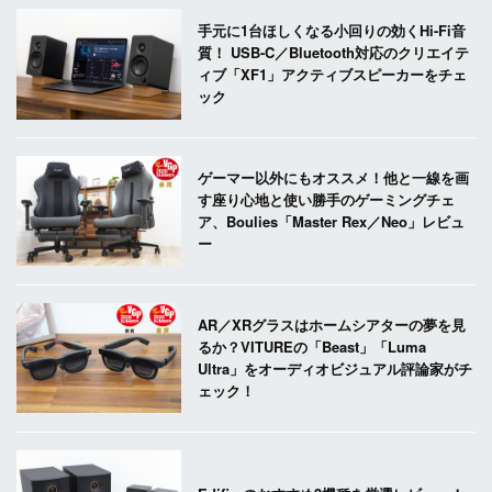
手元に1台ほしくなる小回りの効くHi-Fi音
質！ USB-C／Bluetooth対応のクリエイテ
ィブ「XF1」アクティブスピーカーをチェ
ック
ゲーマー以外にもオススメ！他と一線を画
す座り心地と使い勝手のゲーミングチェ
ア、Boulies「Master Rex／Neo」レビュ
ー
AR／XRグラスはホームシアターの夢を見
るか？VITUREの「Beast」「Luma
Ultra」をオーディオビジュアル評論家がチ
ェック！