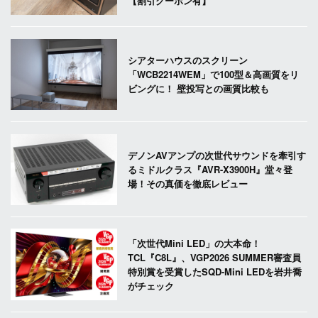
【割引クーポン有】
シアターハウスのスクリーン
「WCB2214WEM」で100型＆高画質をリ
ビングに！ 壁投写との画質比較も
デノンAVアンプの次世代サウンドを牽引す
るミドルクラス『AVR-X3900H』堂々登
場！その真価を徹底レビュー
「次世代Mini LED」の大本命！
TCL『C8L』、VGP2026 SUMMER審査員
特別賞を受賞したSQD-Mini LEDを岩井喬
がチェック