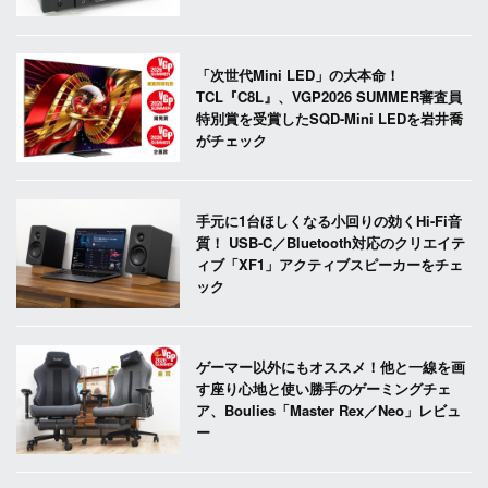
「次世代Mini LED」の大本命！
TCL『C8L』、VGP2026 SUMMER審査員
特別賞を受賞したSQD-Mini LEDを岩井喬
がチェック
手元に1台ほしくなる小回りの効くHi-Fi音
質！ USB-C／Bluetooth対応のクリエイテ
ィブ「XF1」アクティブスピーカーをチェ
ック
ゲーマー以外にもオススメ！他と一線を画
す座り心地と使い勝手のゲーミングチェ
ア、Boulies「Master Rex／Neo」レビュ
ー