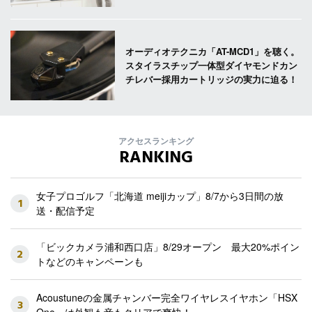
オーディオテクニカ「AT-MCD1」を聴く。
スタイラスチップ一体型ダイヤモンドカン
チレバー採用カートリッジの実力に迫る！
アクセスランキング
RANKING
女子プロゴルフ「北海道 meijiカップ」8/7から3日間の放
1
送・配信予定
「ビックカメラ浦和西口店」8/29オープン 最大20%ポイン
2
トなどのキャンペーンも
Acoustuneの金属チャンバー完全ワイヤレスイヤホン「HSX
3
One」は外観も音もクリアで爽快！