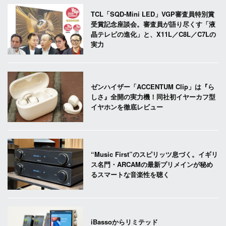
TCL「SQD-Mini LED」VGP審査員特別賞
受賞記念座談会。審査員が語り尽くす「液
晶テレビの進化」と、X11L／C8L／C7Lの
実力
ゼンハイザー「ACCENTUM Clip」は『ら
しさ』全開の実力機！同社初イヤーカフ型
イヤホンを徹底レビュー
“Music First”のスピリッツ息づく。イギリ
ス名門・ARCAMの最新プリメインが秘め
るスマートな音楽性を聴く
iBassoからリミテッド