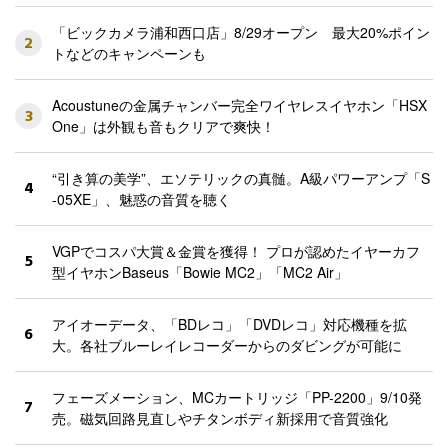
「ビックカメラ浦和西口店」8/29オープン 最大20%ポイン
2
トなどのキャンペーンも
Acoustuneの金属チャンバー完全ワイヤレスイヤホン「HSX
3
One」は外観も音もクリアで爽快！
“引き算の美学”、エソテリックの真髄。A級パワーアンプ「S
4
-05XE」、魅惑の音質を聴く
VGPでコスパ大賞＆金賞を獲得！ プロが認めたイヤーカフ
5
型イヤホンBaseus「Bowie MC2」「MC2 Air」
アイオーデータ、「BDレコ」「DVDレコ」対応機種を拡
6
大。各社ブルーレイレコーダーからのダビングが可能に
フェーズメーション、MCカートリッジ「PP-2200」9/10発
7
売。磁気回路見直しやチタンボディ新採用で音質強化