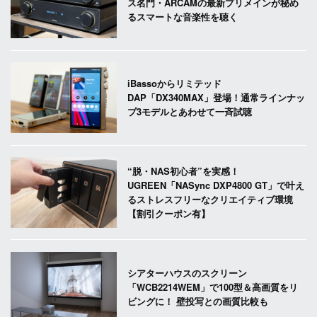
ス名門・ARCAMの最新プリメインが秘め
るスマートな音楽性を聴く
iBassoからリミテッド
DAP「DX340MAX」登場！通常ラインナッ
プ3モデルとあわせて一斉試聴
“脱・NAS初心者”を実感！
UGREEN「NASync DXP4800 GT」で叶え
るストレスフリーなクリエイティブ環境
【割引クーポン有】
シアターハウスのスクリーン
「WCB2214WEM」で100型＆高画質をリ
ビングに！ 壁投写との画質比較も