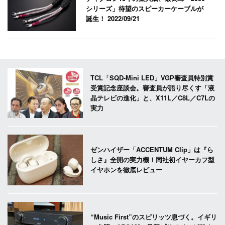
シリーズ」待望のスピーカーケーブルが
誕生！
2022/09/21
TCL「SQD-Mini LED」VGP審査員特別賞
受賞記念座談会。審査員が語り尽くす「液
晶テレビの進化」と、X11L／C8L／C7Lの
実力
ゼンハイザー「ACCENTUM Clip」は『ら
しさ』全開の実力機！同社初イヤーカフ型
イヤホンを徹底レビュー
“Music First”のスピリッツ息づく。イギリ