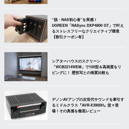
“脱・NAS初心者”を実感！
UGREEN「NASync DXP4800 GT」で叶え
るストレスフリーなクリエイティブ環境
【割引クーポン有】
シアターハウスのスクリーン
「WCB2214WEM」で100型＆高画質をリ
ビングに！ 壁投写との画質比較も
デノンAVアンプの次世代サウンドを牽引す
るミドルクラス『AVR-X3900H』堂々登
場！その真価を徹底レビュー