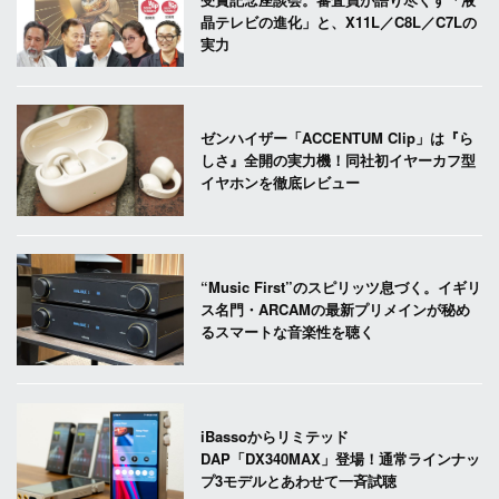
晶テレビの進化」と、X11L／C8L／C7Lの
実力
ゼンハイザー「ACCENTUM Clip」は『ら
しさ』全開の実力機！同社初イヤーカフ型
イヤホンを徹底レビュー
“Music First”のスピリッツ息づく。イギリ
ス名門・ARCAMの最新プリメインが秘め
るスマートな音楽性を聴く
iBassoからリミテッド
DAP「DX340MAX」登場！通常ラインナッ
プ3モデルとあわせて一斉試聴