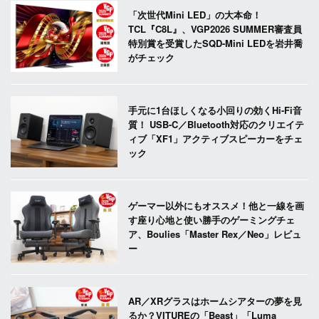
「次世代Mini LED」の大本命！
TCL『C8L』、VGP2026 SUMMER審査員
特別賞を受賞したSQD-Mini LEDを岩井喬
がチェック
手元に1台ほしくなる小回りの効くHi-Fi音
質！ USB-C／Bluetooth対応のクリエイテ
ィブ「XF1」アクティブスピーカーをチェ
ック
ゲーマー以外にもオススメ！他と一線を画
す座り心地と使い勝手のゲーミングチェ
ア、Boulies「Master Rex／Neo」レビュ
ー
AR／XRグラスはホームシアターの夢を見
るか？VITUREの「Beast」「Luma