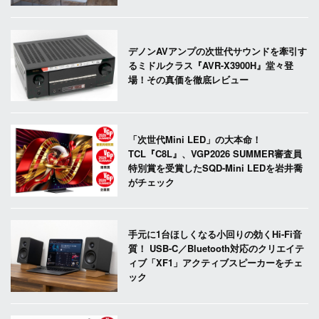
デノンAVアンプの次世代サウンドを牽引す
るミドルクラス『AVR-X3900H』堂々登
場！その真価を徹底レビュー
「次世代Mini LED」の大本命！
TCL『C8L』、VGP2026 SUMMER審査員
特別賞を受賞したSQD-Mini LEDを岩井喬
がチェック
手元に1台ほしくなる小回りの効くHi-Fi音
質！ USB-C／Bluetooth対応のクリエイテ
ィブ「XF1」アクティブスピーカーをチェ
ック