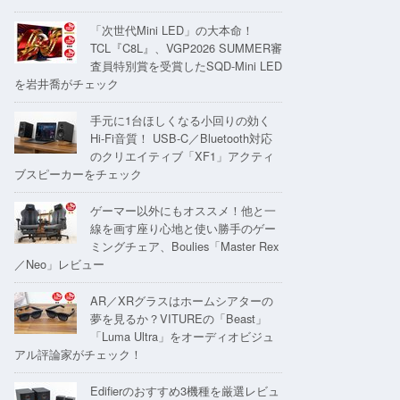
「次世代Mini LED」の大本命！
TCL『C8L』、VGP2026 SUMMER審
査員特別賞を受賞したSQD-Mini LED
を岩井喬がチェック
手元に1台ほしくなる小回りの効く
Hi-Fi音質！ USB-C／Bluetooth対応
のクリエイティブ「XF1」アクティ
ブスピーカーをチェック
ゲーマー以外にもオススメ！他と一
線を画す座り心地と使い勝手のゲー
ミングチェア、Boulies「Master Rex
／Neo」レビュー
AR／XRグラスはホームシアターの
夢を見るか？VITUREの「Beast」
「Luma Ultra」をオーディオビジュ
アル評論家がチェック！
Edifierのおすすめ3機種を厳選レビュ