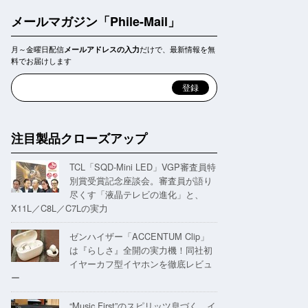
メールマガジン「Phile-Mail」
月～金曜日配信
だけで、最新情報を無
メールアドレスの入力
料でお届けします
注目製品クローズアップ
TCL「SQD-Mini LED」VGP審査員特
別賞受賞記念座談会。審査員が語り
尽くす「液晶テレビの進化」と、
X11L／C8L／C7Lの実力
ゼンハイザー「ACCENTUM Clip」
は『らしさ』全開の実力機！同社初
イヤーカフ型イヤホンを徹底レビュ
ー
“Music First”のスピリッツ息づく。イ