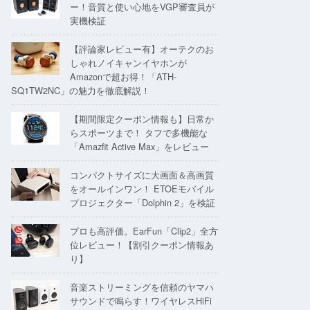
ー！音質と使い心地をVGP審査員が
実機検証
【評論家レビュー有】オーテクのお
しゃれノイキャンイヤホンが
Amazonで超お得！「ATH-
SQ1TW2NC」の魅力を徹底解説！
【期間限定クーポン情報も】日常か
らスポーツまで！ タフで多機能な
「Amazfit Active Max」をレビュー
コンパクトサイズに大画面＆高画質
をオールインワン！ ETOEモバイル
プロジェクター「Dolphin 2」を検証
プロも高評価。EarFun「Clip2」全方
位レビュー！【割引クーポン情報あ
り】
音楽ストリーミングを信頼のヤマハ
サウンドで鳴らす！ワイヤレスHiFi