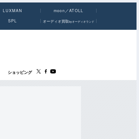
LUXMAN
moon／ATOLL
SPL
オーディオ買取
byオーディオランド
ス
ショッピング