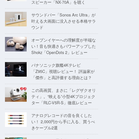
スピーカー「NX-70A」を聴く
サウンドバー「Sonos Arc Ultra」が
叶える大画面に没入させる本格サラ
ウンド
オープンイヤーへの理解度が半端な
い！音も快適さもパワーアップした
Shokz「OpenDots 2」レビュー
パナソニック旗艦4Kテレビ
「Z95C」視聴レビュー！ 評論家が
「傑作」と高評価する理由とは？
この高画質、まさに「レグザクオリ
ティ」。“映える”小型4Kプロジェク
ター「RLC-V5R-S」徹底レビュー
アナログレコードの音を良くした
い！ 2,000円から手に入る、買うべ
きケーブル2選