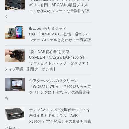
ギリス名門・ARCAMの最新プリメ
インが秘めるスマートな音楽性を聴
く
iBassoからリミテッド
DAP「DX340MAX」登場！通常ライ
ンナップ3モデルとあわせて一斉試聴
“脱・NAS初心者”を実感！
UGREEN「NASync DXP4800 GT」
で叶えるストレスフリーなクリエイ
ティブ環境【割引クーポン有】
シアターハウスのスクリーン
「WCB2214WEM」で100型＆高画質
をリビングに！ 壁投写との画質比較
も
デノンAVアンプの次世代サウンドを
牽引するミドルクラス『AVR-
X3900H』堂々登場！その真価を徹底
レビュー