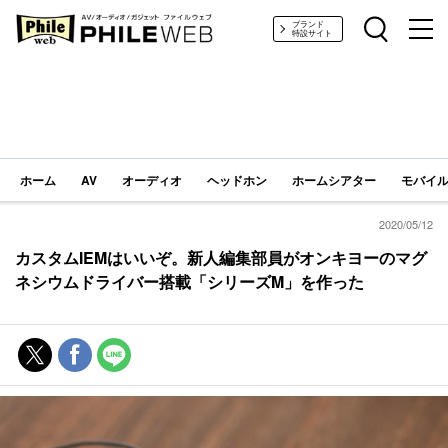
PHILE WEB｜AV/オーディオ/ガジェット
ブランド
特設サイト
ホーム
AV
オーディオ
ヘッドホン
ホームシアター
モバイル
2020/05/12
カスタムIEMはいいぞ。新人編集部員がオンキヨーのマグ
ネシウムドライバー搭載「シリーズM」を作った