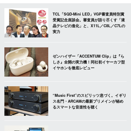
TCL「SQD-Mini LED」VGP審査員特別賞
受賞記念座談会。審査員が語り尽くす「液
晶テレビの進化」と、X11L／C8L／C7Lの
実力
ゼンハイザー「ACCENTUM Clip」は『ら
しさ』全開の実力機！同社初イヤーカフ型
イヤホンを徹底レビュー
“Music First”のスピリッツ息づく。イギリ
ス名門・ARCAMの最新プリメインが秘め
るスマートな音楽性を聴く