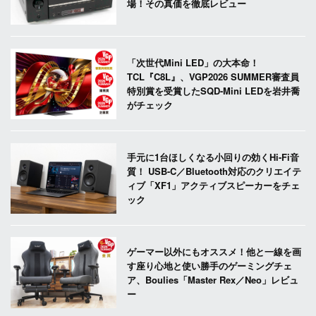
場！その真価を徹底レビュー
「次世代Mini LED」の大本命！
TCL『C8L』、VGP2026 SUMMER審査員
特別賞を受賞したSQD-Mini LEDを岩井喬
がチェック
手元に1台ほしくなる小回りの効くHi-Fi音
質！ USB-C／Bluetooth対応のクリエイテ
ィブ「XF1」アクティブスピーカーをチェ
ック
ゲーマー以外にもオススメ！他と一線を画
す座り心地と使い勝手のゲーミングチェ
ア、Boulies「Master Rex／Neo」レビュ
ー