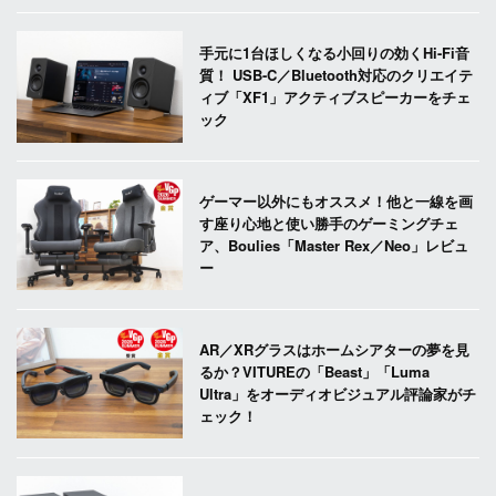
手元に1台ほしくなる小回りの効くHi-Fi音
質！ USB-C／Bluetooth対応のクリエイテ
ィブ「XF1」アクティブスピーカーをチェ
ック
ゲーマー以外にもオススメ！他と一線を画
す座り心地と使い勝手のゲーミングチェ
ア、Boulies「Master Rex／Neo」レビュ
ー
AR／XRグラスはホームシアターの夢を見
るか？VITUREの「Beast」「Luma
Ultra」をオーディオビジュアル評論家がチ
ェック！