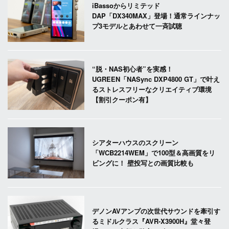
iBassoからリミテッド
DAP「DX340MAX」登場！通常ラインナッ
プ3モデルとあわせて一斉試聴
“脱・NAS初心者”を実感！
UGREEN「NASync DXP4800 GT」で叶え
るストレスフリーなクリエイティブ環境
【割引クーポン有】
シアターハウスのスクリーン
「WCB2214WEM」で100型＆高画質をリ
ビングに！ 壁投写との画質比較も
デノンAVアンプの次世代サウンドを牽引す
るミドルクラス『AVR-X3900H』堂々登