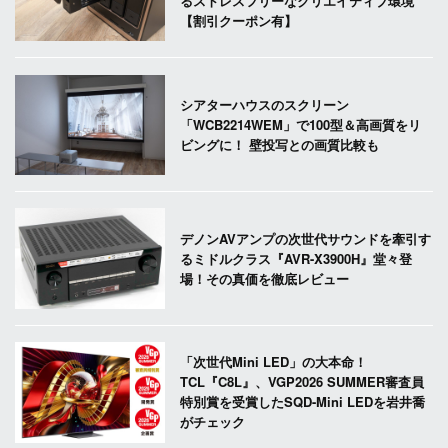
るストレスフリーなクリエイティブ環境
【割引クーポン有】
シアターハウスのスクリーン
「WCB2214WEM」で100型＆高画質をリ
ビングに！ 壁投写との画質比較も
デノンAVアンプの次世代サウンドを牽引す
るミドルクラス『AVR-X3900H』堂々登
場！その真価を徹底レビュー
「次世代Mini LED」の大本命！
TCL『C8L』、VGP2026 SUMMER審査員
特別賞を受賞したSQD-Mini LEDを岩井喬
がチェック