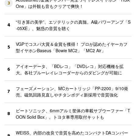
3
One」は外観も音もクリアで爽快！
“引き算の美学”、エソテリックの真髄。A級パワーアンプ「S
4
-05XE」、魅惑の音質を聴く
VGPでコスパ大賞＆金賞を獲得！ プロが認めたイヤーカフ
5
型イヤホンBaseus「Bowie MC2」「MC2 Air」
アイオーデータ、「BDレコ」「DVDレコ」対応機種を拡
6
大。各社ブルーレイレコーダーからのダビングが可能に
フェーズメーション、MCカートリッジ「PP-2200」9/10発
7
売。磁気回路見直しやチタンボディ新採用で音質強化
ビートソニック、6mmアルミ筐体の車載サブウーファー「T
8
OON Solid Box」。トヨタ車専用取付キットも
WEISS、内部の改良で音質を高めたコンパクトDAコンバー
9