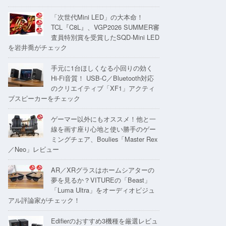
「次世代Mini LED」の大本命！
TCL『C8L』、VGP2026 SUMMER審
査員特別賞を受賞したSQD-Mini LED
を岩井喬がチェック
手元に1台ほしくなる小回りの効く
Hi-Fi音質！ USB-C／Bluetooth対応
のクリエイティブ「XF1」アクティ
ブスピーカーをチェック
ゲーマー以外にもオススメ！他と一
線を画す座り心地と使い勝手のゲー
ミングチェア、Boulies「Master Rex
／Neo」レビュー
AR／XRグラスはホームシアターの
夢を見るか？VITUREの「Beast」
「Luma Ultra」をオーディオビジュ
アル評論家がチェック！
Edifierのおすすめ3機種を厳選レビュ