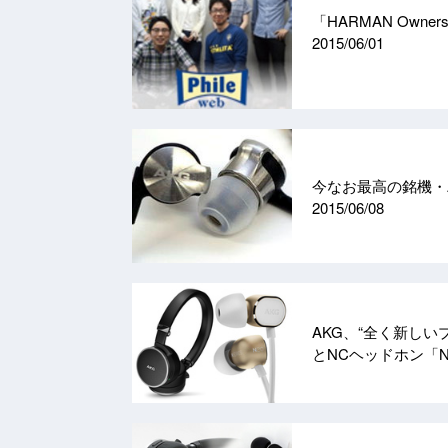
「HARMAN Own
2015/06/01
今なお最高の銘機・A
2015/06/08
AKG、“全く新しい
とNCヘッドホン「N