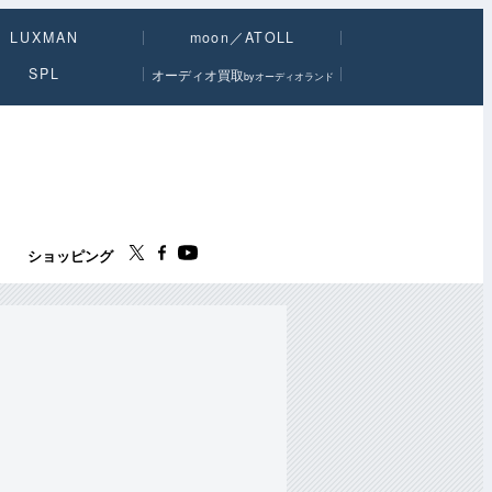
LUXMAN
moon／ATOLL
SPL
オーディオ買取
byオーディオランド
ス
ショッピング