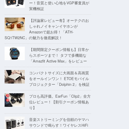
ー！音質と使い心地をVGP審査員が
実機検証
【評論家レビュー有】オーテクのお
しゃれノイキャンイヤホンが
Amazonで超お得！「ATH-
SQ1TW2NC」の魅力を徹底解説！
【期間限定クーポン情報も】日常か
らスポーツまで！ タフで多機能な
「Amazfit Active Max」をレビュー
コンパクトサイズに大画面＆高画質
をオールインワン！ ETOEモバイル
プロジェクター「Dolphin 2」を検証
プロも高評価。EarFun「Clip2」全方
位レビュー！【割引クーポン情報あ
り】
音楽ストリーミングを信頼のヤマハ
サウンドで鳴らす！ワイヤレスHiFi