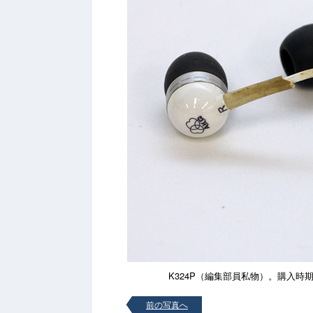
K324P（編集部員私物）。購入時
前の写真へ