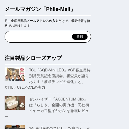
メールマガジン「Phile-Mail」
月～金曜日配信
だけで、最新情報を無
メールアドレスの入力
料でお届けします
注目製品クローズアップ
TCL「SQD-Mini LED」VGP審査員特
別賞受賞記念座談会。審査員が語り
尽くす「液晶テレビの進化」と、
X11L／C8L／C7Lの実力
ゼンハイザー「ACCENTUM Clip」
は『らしさ』全開の実力機！同社初
イヤーカフ型イヤホンを徹底レビュ
ー
“Music First”のスピリッツ息づく。イ