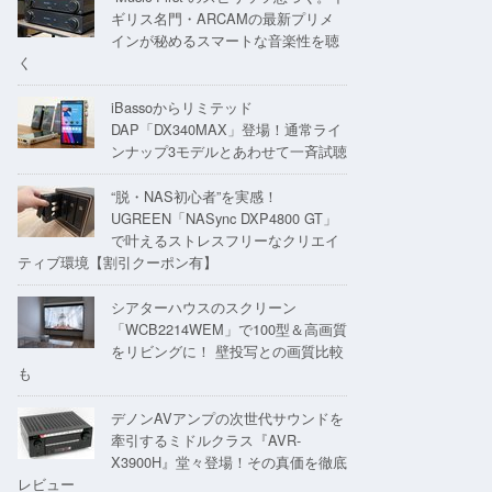
ギリス名門・ARCAMの最新プリメ
インが秘めるスマートな音楽性を聴
く
iBassoからリミテッド
DAP「DX340MAX」登場！通常ライ
ンナップ3モデルとあわせて一斉試聴
“脱・NAS初心者”を実感！
UGREEN「NASync DXP4800 GT」
で叶えるストレスフリーなクリエイ
ティブ環境【割引クーポン有】
シアターハウスのスクリーン
「WCB2214WEM」で100型＆高画質
をリビングに！ 壁投写との画質比較
も
デノンAVアンプの次世代サウンドを
牽引するミドルクラス『AVR-
X3900H』堂々登場！その真価を徹底
レビュー