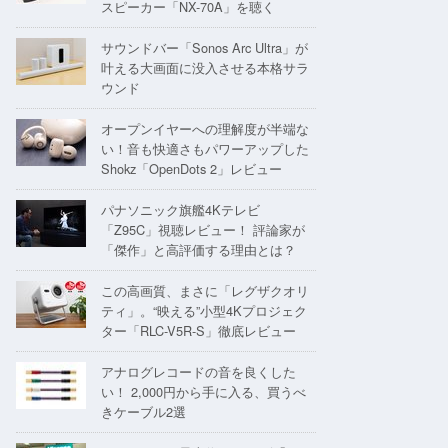
スピーカー「NX-70A」を聴く
サウンドバー「Sonos Arc Ultra」が
叶える大画面に没入させる本格サラ
ウンド
オープンイヤーへの理解度が半端な
い！音も快適さもパワーアップした
Shokz「OpenDots 2」レビュー
パナソニック旗艦4Kテレビ
「Z95C」視聴レビュー！ 評論家が
「傑作」と高評価する理由とは？
この高画質、まさに「レグザクオリ
ティ」。“映える”小型4Kプロジェク
ター「RLC-V5R-S」徹底レビュー
アナログレコードの音を良くした
い！ 2,000円から手に入る、買うべ
きケーブル2選