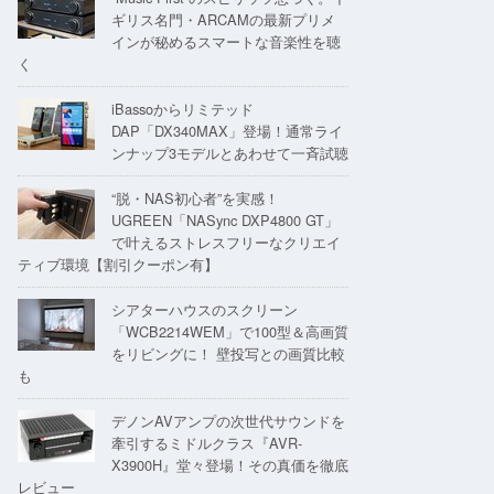
ギリス名門・ARCAMの最新プリメ
インが秘めるスマートな音楽性を聴
く
iBassoからリミテッド
DAP「DX340MAX」登場！通常ライ
ンナップ3モデルとあわせて一斉試聴
“脱・NAS初心者”を実感！
UGREEN「NASync DXP4800 GT」
で叶えるストレスフリーなクリエイ
ティブ環境【割引クーポン有】
シアターハウスのスクリーン
「WCB2214WEM」で100型＆高画質
をリビングに！ 壁投写との画質比較
も
デノンAVアンプの次世代サウンドを
牽引するミドルクラス『AVR-
X3900H』堂々登場！その真価を徹底
レビュー