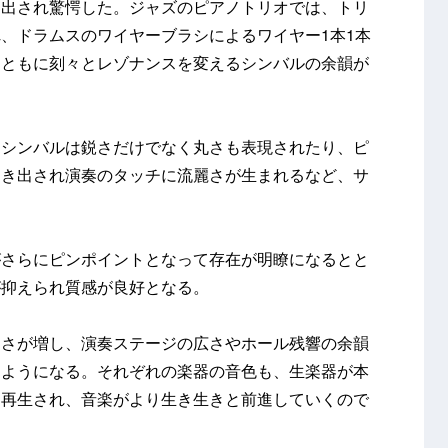
り出され驚愕した。ジャズのピアノトリオでは、トリ
、ドラムスのワイヤーブラシによるワイヤー1本1本
とともに刻々とレゾナンスを変えるシンバルの余韻が
、シンバルは鋭さだけでなく丸さも表現されたり、ピ
引き出され演奏のタッチに流麗さが生まれるなど、サ
がさらにピンポイントとなって存在が明瞭になるとと
が抑えられ質感が良好となる。
けさが増し、演奏ステージの広さやホール残響の余韻
るようになる。それぞれの楽器の音色も、生楽器が本
と再生され、音楽がより生き生きと前進していくので