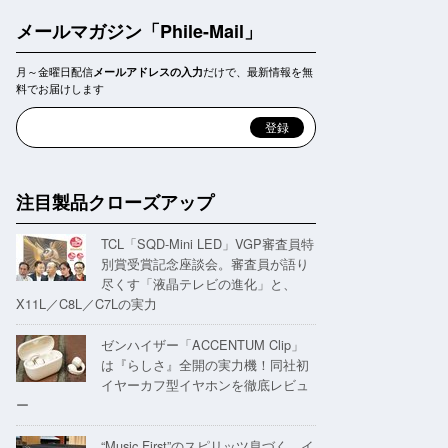
メールマガジン「Phile-Mail」
月～金曜日配信
だけで、最新情報を無
メールアドレスの入力
料でお届けします
注目製品クローズアップ
TCL「SQD-Mini LED」VGP審査員特
別賞受賞記念座談会。審査員が語り
尽くす「液晶テレビの進化」と、
X11L／C8L／C7Lの実力
ゼンハイザー「ACCENTUM Clip」
は『らしさ』全開の実力機！同社初
イヤーカフ型イヤホンを徹底レビュ
ー
“Music First”のスピリッツ息づく。イ