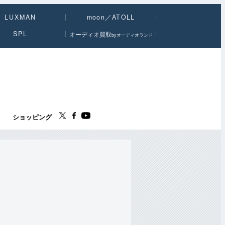
LUXMAN
moon／ATOLL
SPL
オーディオ買取
byオーディオランド
ス
ショッピング