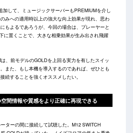
追加して、ミュージックサーバーもPREMIUMを介し
ーのみへの適用時以上の強大な向上効果が現れ、思わ
境にもよるであろうが、今回の場合は、プレーヤーと
の配下に置くことで、大きな相乗効果が生み出され飛躍
。
MIUMは、前モデルのGOLDを上回る実力を有したスイッ
た。また、もし本機を導入するのであれば、ぜひとも
時接続することを強くオススメしたい。
つ空間情報や質感をより正確に再現できる
ーターの間に接続して試聴した。M12 SWITCH
CH IE GOLDが持っていた、ノイズフロアの低さと秀逸