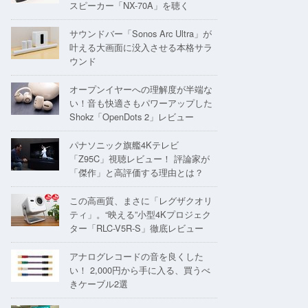
スピーカー「NX-70A」を聴く
サウンドバー「Sonos Arc Ultra」が
叶える大画面に没入させる本格サラ
ウンド
オープンイヤーへの理解度が半端な
い！音も快適さもパワーアップした
Shokz「OpenDots 2」レビュー
パナソニック旗艦4Kテレビ
「Z95C」視聴レビュー！ 評論家が
「傑作」と高評価する理由とは？
この高画質、まさに「レグザクオリ
ティ」。“映える”小型4Kプロジェク
ター「RLC-V5R-S」徹底レビュー
アナログレコードの音を良くした
い！ 2,000円から手に入る、買うべ
きケーブル2選