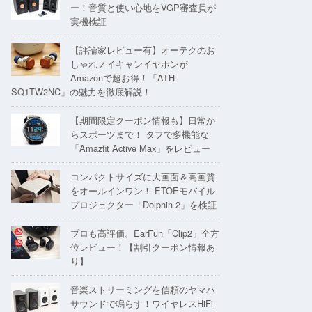
ー！音質と使い心地をVGP審査員が
実機検証
【評論家レビュー有】オーテクのお
しゃれノイキャンイヤホンが
Amazonで超お得！「ATH-
SQ1TW2NC」の魅力を徹底解説！
【期間限定クーポン情報も】日常か
らスポーツまで！ タフで多機能な
「Amazfit Active Max」をレビュー
コンパクトサイズに大画面＆高画質
をオールインワン！ ETOEモバイル
プロジェクター「Dolphin 2」を検証
プロも高評価。EarFun「Clip2」全方
位レビュー！【割引クーポン情報あ
り】
音楽ストリーミングを信頼のヤマハ
サウンドで鳴らす！ワイヤレスHiFi