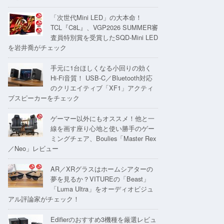
「次世代Mini LED」の大本命！
TCL『C8L』、VGP2026 SUMMER審
査員特別賞を受賞したSQD-Mini LED
を岩井喬がチェック
手元に1台ほしくなる小回りの効く
Hi-Fi音質！ USB-C／Bluetooth対応
のクリエイティブ「XF1」アクティ
ブスピーカーをチェック
ゲーマー以外にもオススメ！他と一
線を画す座り心地と使い勝手のゲー
ミングチェア、Boulies「Master Rex
／Neo」レビュー
AR／XRグラスはホームシアターの
夢を見るか？VITUREの「Beast」
「Luma Ultra」をオーディオビジュ
アル評論家がチェック！
Edifierのおすすめ3機種を厳選レビュ