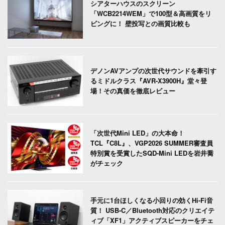
シアターハウスのスクリーン
「WCB2214WEM」で100型＆高画質をリ
ビングに！ 壁投写との画質比較も
デノンAVアンプの次世代サウンドを牽引す
るミドルクラス『AVR-X3900H』堂々登
場！その真価を徹底レビュー
「次世代Mini LED」の大本命！
TCL『C8L』、VGP2026 SUMMER審査員
特別賞を受賞したSQD-Mini LEDを岩井喬
がチェック
手元に1台ほしくなる小回りの効くHi-Fi音
質！ USB-C／Bluetooth対応のクリエイテ
ィブ「XF1」アクティブスピーカーをチェ