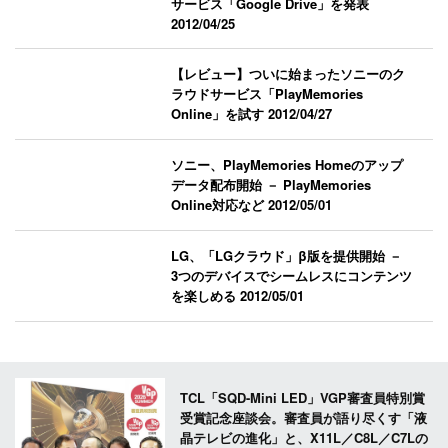
サービス「Google Drive」を発表
2012/04/25
【レビュー】ついに始まったソニーのク
ラウドサービス「PlayMemories
Online」を試す
2012/04/27
ソニー、PlayMemories Homeのアップ
データ配布開始 － PlayMemories
Online対応など
2012/05/01
LG、「LGクラウド」β版を提供開始 －
3つのデバイスでシームレスにコンテンツ
を楽しめる
2012/05/01
TCL「SQD-Mini LED」VGP審査員特別賞
受賞記念座談会。審査員が語り尽くす「液
晶テレビの進化」と、X11L／C8L／C7Lの