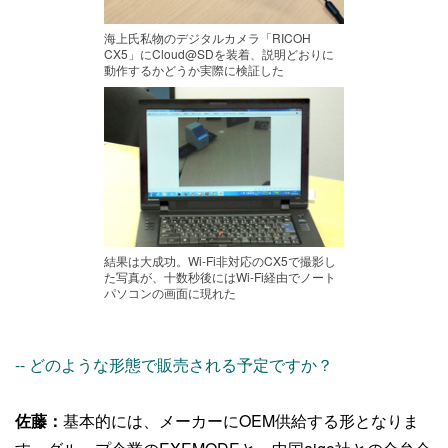
海上氏私物のデジタルカメラ「RICOH
CX5」にCloud@SDを装着、説明どおりに
動作するかどうか実際に検証した
結果は大成功。Wi-Fi非対応のCX5で撮影し
た写真が、十数秒後にはWi-Fi経由でノート
パソコンの画面に現れた
-- どのような形態で販売される予定ですか？
佐藤：
基本的には、メーカーにOEM供給する形となりま