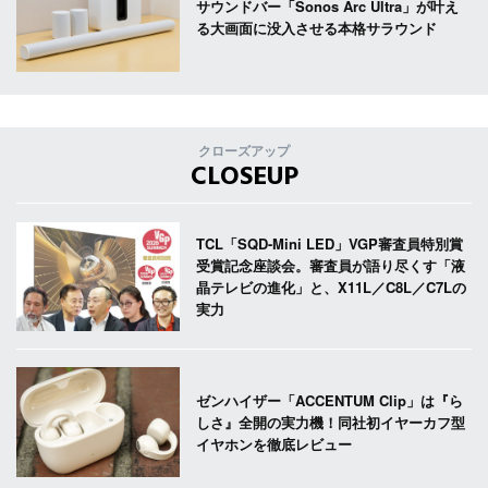
サウンドバー「Sonos Arc Ultra」が叶え
る大画面に没入させる本格サラウンド
クローズアップ
CLOSEUP
TCL「SQD-Mini LED」VGP審査員特別賞
受賞記念座談会。審査員が語り尽くす「液
晶テレビの進化」と、X11L／C8L／C7Lの
実力
ゼンハイザー「ACCENTUM Clip」は『ら
しさ』全開の実力機！同社初イヤーカフ型
イヤホンを徹底レビュー