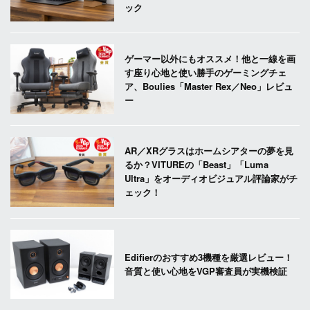
ック
ゲーマー以外にもオススメ！他と一線を画
す座り心地と使い勝手のゲーミングチェ
ア、Boulies「Master Rex／Neo」レビュ
ー
AR／XRグラスはホームシアターの夢を見
るか？VITUREの「Beast」「Luma
Ultra」をオーディオビジュアル評論家がチ
ェック！
Edifierのおすすめ3機種を厳選レビュー！
音質と使い心地をVGP審査員が実機検証