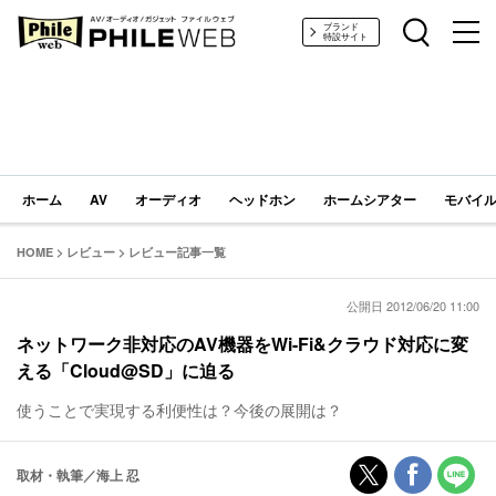
PHILE WEB｜AV/オーディオ/ガジェット
ブランド
特設サイト
ホーム
AV
オーディオ
ヘッドホン
ホームシアター
モバイル
HOME
>
レビュー
>
レビュー記事一覧
公開日 2012/06/20 11:00
ネットワーク非対応のAV機器をWi-Fi&クラウド対応に変
える「Cloud@SD」に迫る
使うことで実現する利便性は？今後の展開は？
取材・執筆／海上 忍