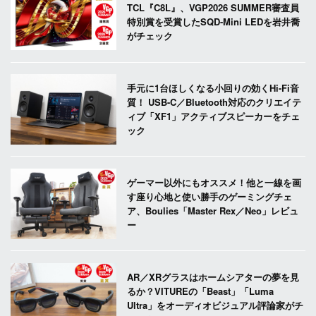
TCL『C8L』、VGP2026 SUMMER審査員
特別賞を受賞したSQD-Mini LEDを岩井喬
がチェック
手元に1台ほしくなる小回りの効くHi-Fi音
質！ USB-C／Bluetooth対応のクリエイテ
ィブ「XF1」アクティブスピーカーをチェ
ック
ゲーマー以外にもオススメ！他と一線を画
す座り心地と使い勝手のゲーミングチェ
ア、Boulies「Master Rex／Neo」レビュ
ー
AR／XRグラスはホームシアターの夢を見
るか？VITUREの「Beast」「Luma
Ultra」をオーディオビジュアル評論家がチ