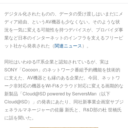
デジタル化されたものの、データの受け渡しはいまだにメ
ディア経由、というAV機器も少なくない。そのような状
況を一気に変える可能性を持つデバイスが、プロバイダ事
業など日本のインターネットのインフラを支えるフリービ
ット社から発表された（
関連ニュース
）。
同社はいわゆるIT系企業と認知されているが、実は
SONY「Cocoon」のネットワーク番組予約機能を技術的
に支えた、AV機器とも縁のある企業だ。今回、ネットワ
ーク非対応の機器をWi-Fi&クラウド対応に変える画期的な
新製品「Cloud@SD powered by ServersMan（以下
Cloud@SD）」の発表にあたり、同社新事業企画室サブジ
ェネラルマネージャーの佐藤 新氏と、R&D部の杜 世橋氏
に話を聞いた。