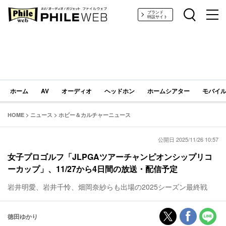
PHILE WEB｜AV/オーディオ/ガジェット
ブランド
特設サイト
ホーム
AV
オーディオ
ヘッドホン
ホームシアター
モバイル
HOME
>
ニュース
>
ホビー＆カルチャーニュース
公開日 2025/11/26 10:57
女子プロゴルフ「JLPGAツアーチャンピオンシップリコ
ーカップ」、11/27から4日間の放送・配信予定
岩井明愛、岩井千怜、畑岡奈紗らも出場の2025シーズン最終戦
徳田ゆかり