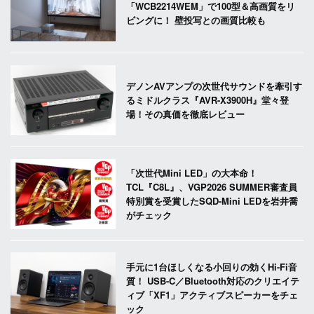
「WCB2214WEM」で100型＆高画質をリ
ビングに！ 壁投写との画質比較も
デノンAVアンプの次世代サウンドを牽引す
るミドルクラス『AVR-X3900H』堂々登
場！その真価を徹底レビュー
「次世代Mini LED」の大本命！
TCL『C8L』、VGP2026 SUMMER審査員
特別賞を受賞したSQD-Mini LEDを岩井喬
がチェック
手元に1台ほしくなる小回りの効くHi-Fi音
質！ USB-C／Bluetooth対応のクリエイテ
ィブ「XF1」アクティブスピーカーをチェ
ック