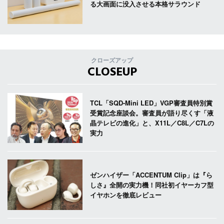
る大画面に没入させる本格サラウンド
クローズアップ
CLOSEUP
TCL「SQD-Mini LED」VGP審査員特別賞
受賞記念座談会。審査員が語り尽くす「液
晶テレビの進化」と、X11L／C8L／C7Lの
実力
ゼンハイザー「ACCENTUM Clip」は『ら
しさ』全開の実力機！同社初イヤーカフ型
イヤホンを徹底レビュー