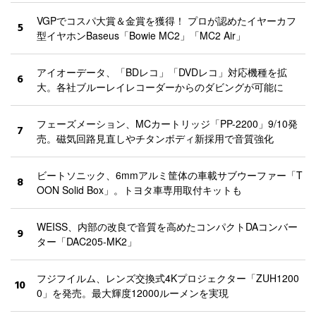
VGPでコスパ大賞＆金賞を獲得！ プロが認めたイヤーカフ
5
型イヤホンBaseus「Bowie MC2」「MC2 Air」
アイオーデータ、「BDレコ」「DVDレコ」対応機種を拡
6
大。各社ブルーレイレコーダーからのダビングが可能に
フェーズメーション、MCカートリッジ「PP-2200」9/10発
7
売。磁気回路見直しやチタンボディ新採用で音質強化
ビートソニック、6mmアルミ筐体の車載サブウーファー「T
8
OON Solid Box」。トヨタ車専用取付キットも
WEISS、内部の改良で音質を高めたコンパクトDAコンバー
9
ター「DAC205-MK2」
フジフイルム、レンズ交換式4Kプロジェクター「ZUH1200
10
0」を発売。最大輝度12000ルーメンを実現