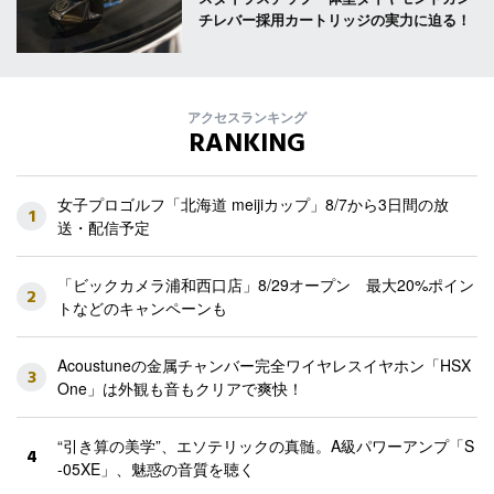
チレバー採用カートリッジの実力に迫る！
アクセスランキング
RANKING
女子プロゴルフ「北海道 meijiカップ」8/7から3日間の放
1
送・配信予定
「ビックカメラ浦和西口店」8/29オープン 最大20%ポイン
2
トなどのキャンペーンも
Acoustuneの金属チャンバー完全ワイヤレスイヤホン「HSX
3
One」は外観も音もクリアで爽快！
“引き算の美学”、エソテリックの真髄。A級パワーアンプ「S
4
-05XE」、魅惑の音質を聴く