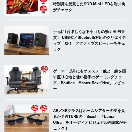
特別賞を受賞したSQD-Mini LEDを岩井喬
がチェック
手元に1台ほしくなる小回りの効くHi-Fi音
質！ USB-C／Bluetooth対応のクリエイテ
ィブ「XF1」アクティブスピーカーをチェ
ック
ゲーマー以外にもオススメ！他と一線を画
す座り心地と使い勝手のゲーミングチェ
ア、Boulies「Master Rex／Neo」レビュ
ー
AR／XRグラスはホームシアターの夢を見
るか？VITUREの「Beast」「Luma
Ultra」をオーディオビジュアル評論家がチ
ェック！