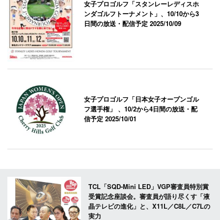
女子プロゴルフ「スタンレーレディスホ
ンダゴルフトーナメント」、10/10から3
日間の放送・配信予定
2025/10/09
女子プロゴルフ「日本女子オープンゴル
フ選手権」 、10/2から4日間の放送・配
信予定
2025/10/01
TCL「SQD-Mini LED」VGP審査員特別賞
受賞記念座談会。審査員が語り尽くす「液
晶テレビの進化」と、X11L／C8L／C7Lの
実力