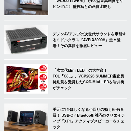
「WCB2214WEM」で100型＆高画質をリ
ビングに！ 壁投写との画質比較も
デノンAVアンプの次世代サウンドを牽引す
るミドルクラス『AVR-X3900H』堂々登
場！その真価を徹底レビュー
「次世代Mini LED」の大本命！
TCL『C8L』、VGP2026 SUMMER審査員
特別賞を受賞したSQD-Mini LEDを岩井喬
がチェック
手元に1台ほしくなる小回りの効くHi-Fi音
質！ USB-C／Bluetooth対応のクリエイテ
ィブ「XF1」アクティブスピーカーをチェ
ック