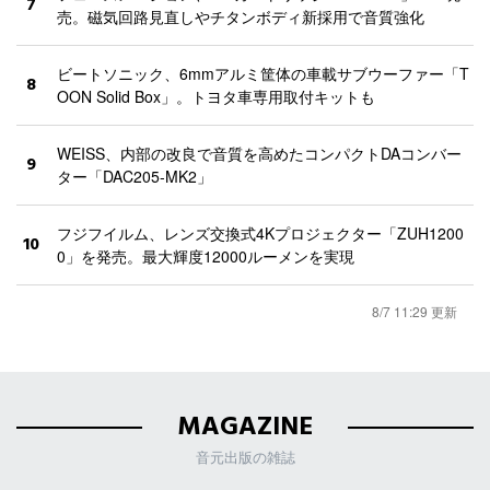
7
売。磁気回路見直しやチタンボディ新採用で音質強化
ビートソニック、6mmアルミ筐体の車載サブウーファー「T
8
OON Solid Box」。トヨタ車専用取付キットも
WEISS、内部の改良で音質を高めたコンパクトDAコンバー
9
ター「DAC205-MK2」
フジフイルム、レンズ交換式4Kプロジェクター「ZUH1200
10
0」を発売。最大輝度12000ルーメンを実現
8/7 11:29 更新
MAGAZINE
音元出版の雑誌