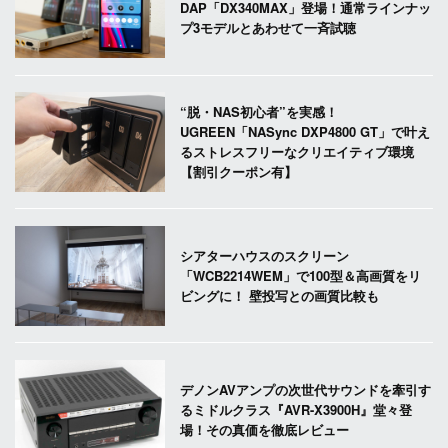
DAP「DX340MAX」登場！通常ラインナッ
プ3モデルとあわせて一斉試聴
“脱・NAS初心者”を実感！
UGREEN「NASync DXP4800 GT」で叶え
るストレスフリーなクリエイティブ環境
【割引クーポン有】
シアターハウスのスクリーン
「WCB2214WEM」で100型＆高画質をリ
ビングに！ 壁投写との画質比較も
デノンAVアンプの次世代サウンドを牽引す
るミドルクラス『AVR-X3900H』堂々登
場！その真価を徹底レビュー