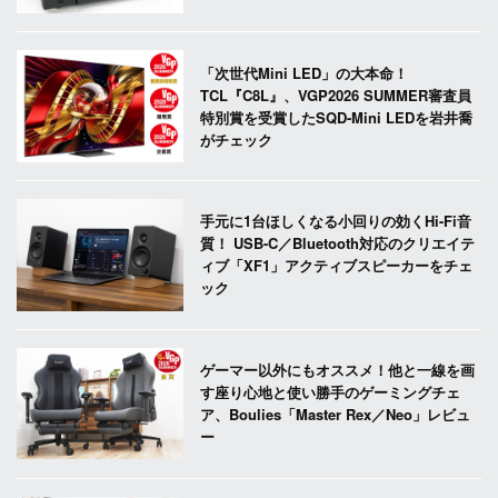
「次世代Mini LED」の大本命！
TCL『C8L』、VGP2026 SUMMER審査員
特別賞を受賞したSQD-Mini LEDを岩井喬
がチェック
手元に1台ほしくなる小回りの効くHi-Fi音
質！ USB-C／Bluetooth対応のクリエイテ
ィブ「XF1」アクティブスピーカーをチェ
ック
ゲーマー以外にもオススメ！他と一線を画
す座り心地と使い勝手のゲーミングチェ
ア、Boulies「Master Rex／Neo」レビュ
ー