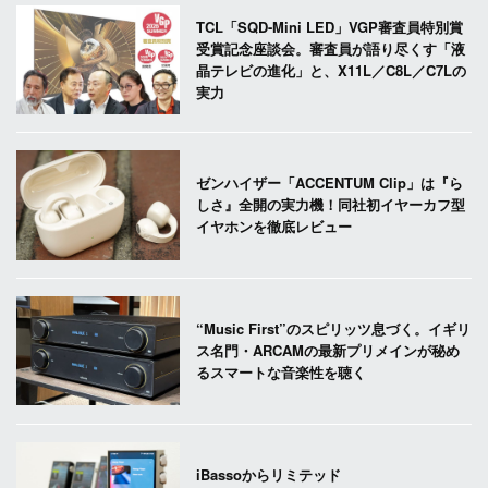
TCL「SQD-Mini LED」VGP審査員特別賞
受賞記念座談会。審査員が語り尽くす「液
晶テレビの進化」と、X11L／C8L／C7Lの
実力
ゼンハイザー「ACCENTUM Clip」は『ら
しさ』全開の実力機！同社初イヤーカフ型
イヤホンを徹底レビュー
“Music First”のスピリッツ息づく。イギリ
ス名門・ARCAMの最新プリメインが秘め
るスマートな音楽性を聴く
iBassoからリミテッド