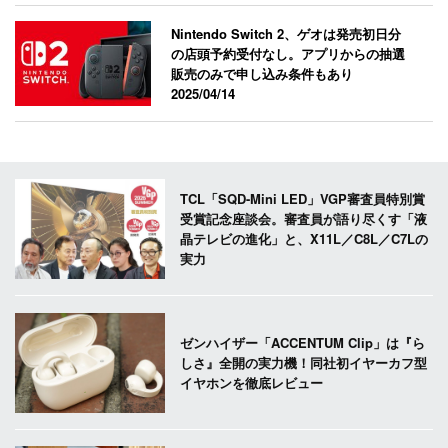
Nintendo Switch 2、ゲオは発売初日分
の店頭予約受付なし。アプリからの抽選
販売のみで申し込み条件もあり
2025/04/14
TCL「SQD-Mini LED」VGP審査員特別賞
受賞記念座談会。審査員が語り尽くす「液
晶テレビの進化」と、X11L／C8L／C7Lの
実力
ゼンハイザー「ACCENTUM Clip」は『ら
しさ』全開の実力機！同社初イヤーカフ型
イヤホンを徹底レビュー