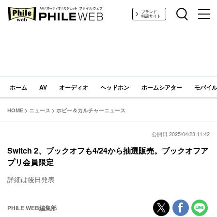
PHILE WEB｜AV/オーディオ/ガジェット
ブランド
特設サイト
ホーム
AV
オーディオ
ヘッドホン
ホームシアター
モバイル
HOME
>
ニュース
>
ホビー＆カルチャーニュース
公開日 2025/04/23 11:42
Switch 2、ブックオフも4/24から抽選販売。ブックオフア
プリ会員限定
詳細は後日発表
PHILE WEB編集部