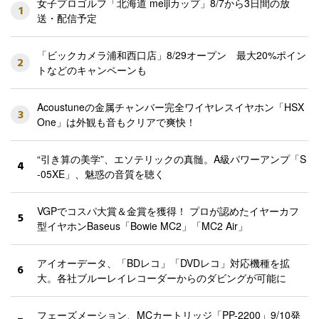
女子プロゴルフ「北海道 meijiカップ」8/7から3日間の放
1
送・配信予定
「ビックカメラ浦和西口店」8/29オープン 最大20%ポイン
2
トなどのキャンペーンも
Acoustuneの金属チャンバー完全ワイヤレスイヤホン「HSX
3
One」は外観も音もクリアで爽快！
“引き算の美学”、エソテリックの真髄。A級パワーアンプ「S
4
-05XE」、魅惑の音質を聴く
VGPでコスパ大賞＆金賞を獲得！ プロが認めたイヤーカフ
5
型イヤホンBaseus「Bowie MC2」「MC2 Air」
アイオーデータ、「BDレコ」「DVDレコ」対応機種を拡
6
大。各社ブルーレイレコーダーからのダビングが可能に
フェーズメーション、MCカートリッジ「PP-2200」9/10発