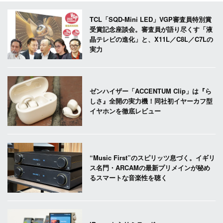
TCL「SQD-Mini LED」VGP審査員特別賞
受賞記念座談会。審査員が語り尽くす「液
晶テレビの進化」と、X11L／C8L／C7Lの
実力
ゼンハイザー「ACCENTUM Clip」は『ら
しさ』全開の実力機！同社初イヤーカフ型
イヤホンを徹底レビュー
“Music First”のスピリッツ息づく。イギリ
ス名門・ARCAMの最新プリメインが秘め
るスマートな音楽性を聴く