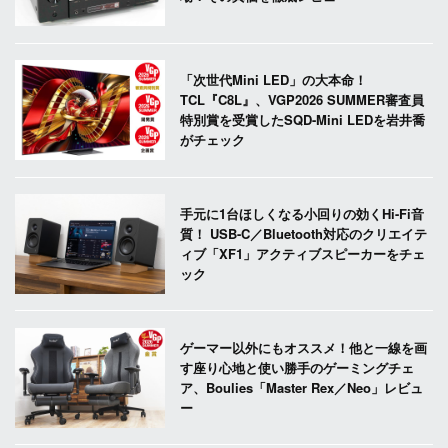
「次世代Mini LED」の大本命！
TCL『C8L』、VGP2026 SUMMER審査員
特別賞を受賞したSQD-Mini LEDを岩井喬
がチェック
手元に1台ほしくなる小回りの効くHi-Fi音
質！ USB-C／Bluetooth対応のクリエイテ
ィブ「XF1」アクティブスピーカーをチェ
ック
ゲーマー以外にもオススメ！他と一線を画
す座り心地と使い勝手のゲーミングチェ
ア、Boulies「Master Rex／Neo」レビュ
ー