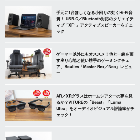
手元に1台ほしくなる小回りの効くHi-Fi音
質！ USB-C／Bluetooth対応のクリエイテ
ィブ「XF1」アクティブスピーカーをチェ
ック
ゲーマー以外にもオススメ！他と一線を画
す座り心地と使い勝手のゲーミングチェ
ア、Boulies「Master Rex／Neo」レビュ
ー
AR／XRグラスはホームシアターの夢を見
るか？VITUREの「Beast」「Luma
Ultra」をオーディオビジュアル評論家がチ
ェック！