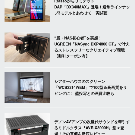
iBassoからリミテッド
DAP「DX340MAX」登場！通常ラインナッ
プ3モデルとあわせて一斉試聴
“脱・NAS初心者”を実感！
UGREEN「NASync DXP4800 GT」で叶え
るストレスフリーなクリエイティブ環境
【割引クーポン有】
シアターハウスのスクリーン
「WCB2214WEM」で100型＆高画質をリ
ビングに！ 壁投写との画質比較も
デノンAVアンプの次世代サウンドを牽引す
るミドルクラス『AVR-X3900H』堂々登
場！その真価を徹底レビュー