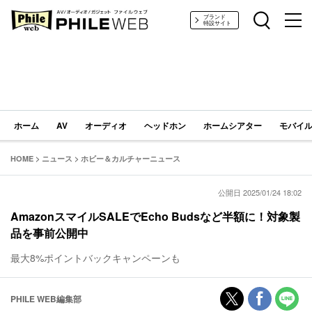
PHILE WEB｜AV/オーディオ/ガジェット
ブランド
特設サイト
ホーム
AV
オーディオ
ヘッドホン
ホームシアター
モバイル
HOME
>
ニュース
>
ホビー＆カルチャーニュース
公開日 2025/01/24 18:02
AmazonスマイルSALEでEcho Budsなど半額に！対象製
品を事前公開中
最大8%ポイントバックキャンペーンも
PHILE WEB編集部