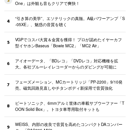
3
One」は外観も音もクリアで爽快！
“引き算の美学”、エソテリックの真髄。A級パワーアンプ「S
4
-05XE」、魅惑の音質を聴く
VGPでコスパ大賞＆金賞を獲得！ プロが認めたイヤーカフ
5
型イヤホンBaseus「Bowie MC2」「MC2 Air」
アイオーデータ、「BDレコ」「DVDレコ」対応機種を拡
6
大。各社ブルーレイレコーダーからのダビングが可能に
フェーズメーション、MCカートリッジ「PP-2200」9/10発
7
売。磁気回路見直しやチタンボディ新採用で音質強化
ビートソニック、6mmアルミ筐体の車載サブウーファー「T
8
OON Solid Box」。トヨタ車専用取付キットも
WEISS、内部の改良で音質を高めたコンパクトDAコンバー
9