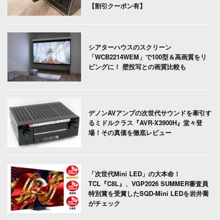
【割引クーポン有】
シアターハウスのスクリーン
「WCB2214WEM」で100型＆高画質をリ
ビングに！ 壁投写との画質比較も
デノンAVアンプの次世代サウンドを牽引す
るミドルクラス『AVR-X3900H』堂々登
場！その真価を徹底レビュー
「次世代Mini LED」の大本命！
TCL『C8L』、VGP2026 SUMMER審査員
特別賞を受賞したSQD-Mini LEDを岩井喬
がチェック