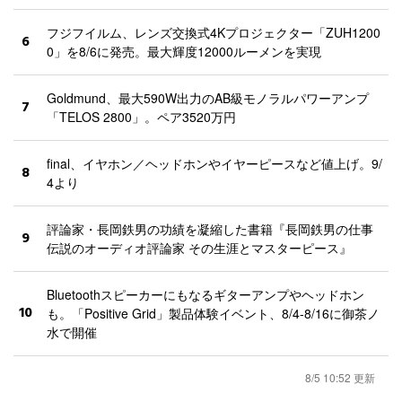
フジフイルム、レンズ交換式4Kプロジェクター「ZUH1200
6
0」を8/6に発売。最大輝度12000ルーメンを実現
Goldmund、最大590W出力のAB級モノラルパワーアンプ
7
「TELOS 2800」。ペア3520万円
final、イヤホン／ヘッドホンやイヤーピースなど値上げ。9/
8
4より
評論家・長岡鉄男の功績を凝縮した書籍『長岡鉄男の仕事
9
伝説のオーディオ評論家 その生涯とマスターピース』
Bluetoothスピーカーにもなるギターアンプやヘッドホン
10
も。「Positive Grid」製品体験イベント、8/4-8/16に御茶ノ
水で開催
8/5 10:52 更新