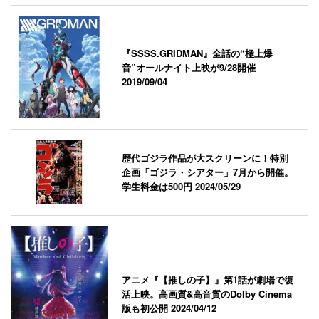
『SSSS.GRIDMAN』全話の“極上爆
音”オールナイト上映が9/28開催
2019/09/04
歴代ゴジラ作品が大スクリーンに！特別
企画「ゴジラ・シアター」7月から開催。
学生料金は500円
2024/05/29
アニメ『【推しの子】』第1話が劇場で復
活上映。高画質&高音質のDolby Cinema
版も初公開
2024/04/12