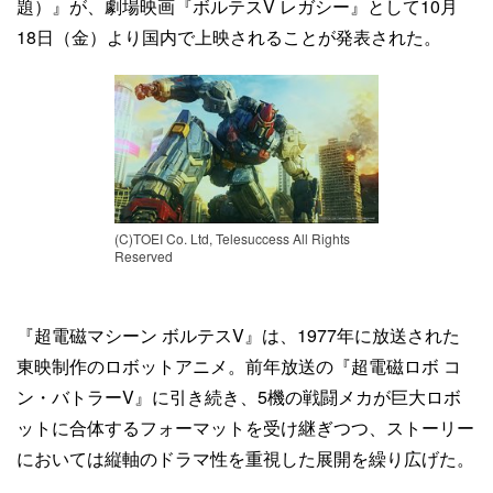
題）』が、劇場映画『ボルテスV レガシー』として10月
18日（金）より国内で上映されることが発表された。
(C)TOEI Co. Ltd, Telesuccess All Rights
Reserved
『超電磁マシーン ボルテスV』は、1977年に放送された
東映制作のロボットアニメ。前年放送の『超電磁ロボ コ
ン・バトラーV』に引き続き、5機の戦闘メカが巨大ロボ
ットに合体するフォーマットを受け継ぎつつ、ストーリー
においては縦軸のドラマ性を重視した展開を繰り広げた。