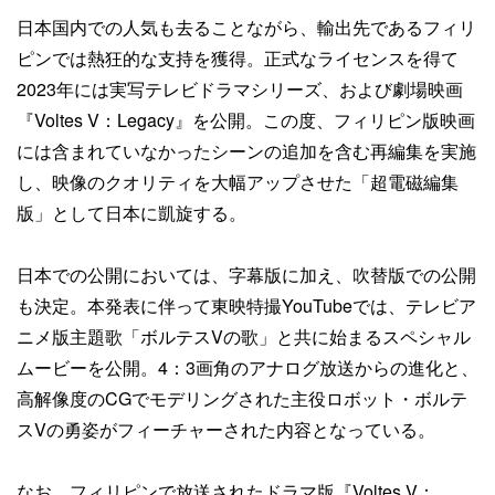
日本国内での人気も去ることながら、輸出先であるフィリ
ピンでは熱狂的な支持を獲得。正式なライセンスを得て
2023年には実写テレビドラマシリーズ、および劇場映画
『Voltes V：Legacy』を公開。この度、フィリピン版映画
には含まれていなかったシーンの追加を含む再編集を実施
し、映像のクオリティを大幅アップさせた「超電磁編集
版」として日本に凱旋する。
日本での公開においては、字幕版に加え、吹替版での公開
も決定。本発表に伴って東映特撮YouTubeでは、テレビア
ニメ版主題歌「ボルテスVの歌」と共に始まるスペシャル
ムービーを公開。4：3画角のアナログ放送からの進化と、
高解像度のCGでモデリングされた主役ロボット・ボルテ
スVの勇姿がフィーチャーされた内容となっている。
なお、フィリピンで放送されたドラマ版『Voltes V：