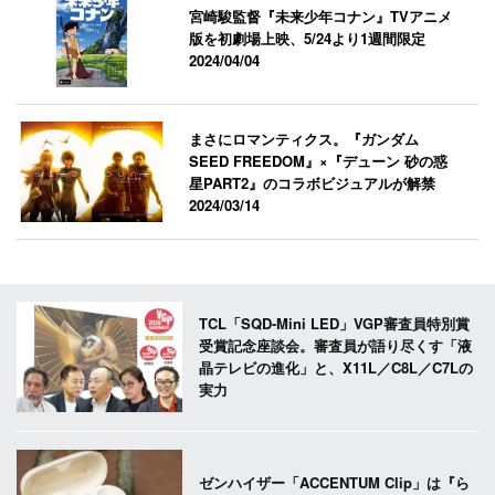
宮崎駿監督『未来少年コナン』TVアニメ
版を初劇場上映、5/24より1週間限定
2024/04/04
まさにロマンティクス。『ガンダム
SEED FREEDOM』×『デューン 砂の惑
星PART2』のコラボビジュアルが解禁
2024/03/14
TCL「SQD-Mini LED」VGP審査員特別賞
受賞記念座談会。審査員が語り尽くす「液
晶テレビの進化」と、X11L／C8L／C7Lの
実力
ゼンハイザー「ACCENTUM Clip」は『ら