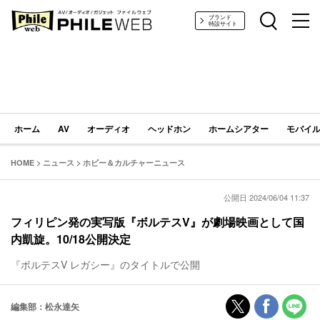
PHILE WEB｜AV/オーディオ/ガジェット
ブランド
特設サイト
ホーム
AV
オーディオ
ヘッドホン
ホームシアター
モバイル
HOME
>
ニュース
>
ホビー＆カルチャーニュース
公開日 2024/06/04 11:37
フィリピン発の実写版『ボルテスV』が劇場映画として国
内凱旋。10/18公開決定
『ボルテスV レガシー』のタイトルで公開
編集部：松永達矢