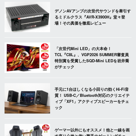
デノンAVアンプの次世代サウンドを牽引す
るミドルクラス『AVR-X3900H』堂々登
場！その真価を徹底レビュー
「次世代Mini LED」の大本命！
TCL『C8L』、VGP2026 SUMMER審査員
特別賞を受賞したSQD-Mini LEDを岩井喬
がチェック
手元に1台ほしくなる小回りの効くHi-Fi音
質！ USB-C／Bluetooth対応のクリエイテ
ィブ「XF1」アクティブスピーカーをチェ
ック
ゲーマー以外にもオススメ！他と一線を画
す座り心地と使い勝手のゲーミングチェ