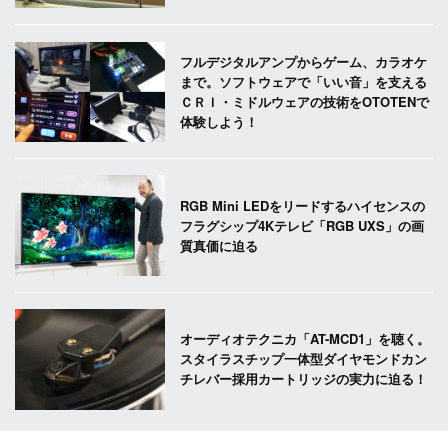
フルデジタルアンプからゲーム、カラオケ
まで。ソフトウェアで「いい音」を支える
ＣＲＩ・ミドルウェアの技術をOTOTENで
体験しよう！
RGB Mini LEDをリードするハイセンスの
フラグシップ4Kテレビ「RGB UXS」の画
質真価に迫る
オーディオテクニカ「AT-MCD1」を聴く。
スタイラスチップ一体型ダイヤモンドカン
チレバー採用カートリッジの実力に迫る！