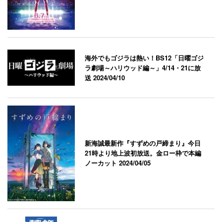
海外でもゴジラは熱い！BS12「日曜ゴジ
ラ劇場～ハリウッド編～」4/14・21に放
送
2024/04/10
新海誠最新作『すずめの戸締まり』今日
21時より地上波初放送。金ロー枠で本編
ノーカット
2024/04/05