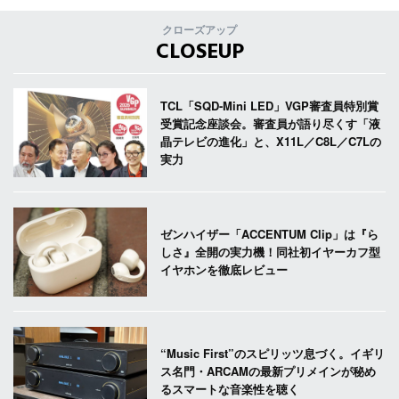
クローズアップ
CLOSEUP
TCL「SQD-Mini LED」VGP審査員特別賞
受賞記念座談会。審査員が語り尽くす「液
晶テレビの進化」と、X11L／C8L／C7Lの
実力
ゼンハイザー「ACCENTUM Clip」は『ら
しさ』全開の実力機！同社初イヤーカフ型
イヤホンを徹底レビュー
“Music First”のスピリッツ息づく。イギリ
ス名門・ARCAMの最新プリメインが秘め
るスマートな音楽性を聴く