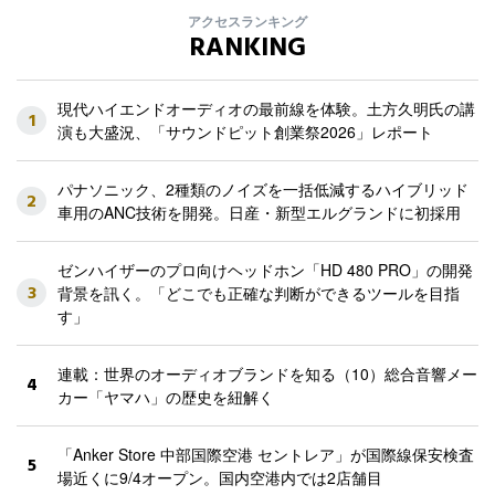
アクセスランキング
RANKING
現代ハイエンドオーディオの最前線を体験。土方久明氏の講
1
演も大盛況、「サウンドピット創業祭2026」レポート
パナソニック、2種類のノイズを一括低減するハイブリッド
2
車用のANC技術を開発。日産・新型エルグランドに初採用
ゼンハイザーのプロ向けヘッドホン「HD 480 PRO」の開発
3
背景を訊く。「どこでも正確な判断ができるツールを目指
す」
連載：世界のオーディオブランドを知る（10）総合音響メー
4
カー「ヤマハ」の歴史を紐解く
「Anker Store 中部国際空港 セントレア」が国際線保安検査
5
場近くに9/4オープン。国内空港内では2店舗目