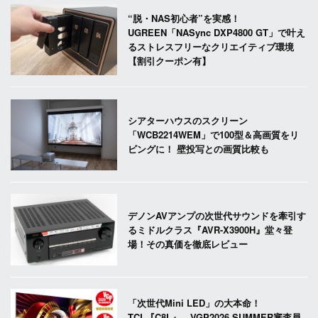
“脱・NAS初心者”を実感！
UGREEN「NASync DXP4800 GT」で叶え
るストレスフリーなクリエイティブ環境
【割引クーポン有】
シアターハウスのスクリーン
「WCB2214WEM」で100型＆高画質をリ
ビングに！ 壁投写との画質比較も
デノンAVアンプの次世代サウンドを牽引す
るミドルクラス『AVR-X3900H』堂々登
場！その真価を徹底レビュー
「次世代Mini LED」の大本命！
TCL『C8L』、VGP2026 SUMMER審査員