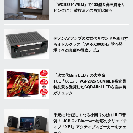
「WCB2214WEM」で100型＆高画質をリ
ビングに！ 壁投写との画質比較も
デノンAVアンプの次世代サウンドを牽引す
るミドルクラス『AVR-X3900H』堂々登
場！その真価を徹底レビュー
「次世代Mini LED」の大本命！
TCL『C8L』、VGP2026 SUMMER審査員
特別賞を受賞したSQD-Mini LEDを岩井喬
がチェック
手元に1台ほしくなる小回りの効くHi-Fi音
質！ USB-C／Bluetooth対応のクリエイテ
ィブ「XF1」アクティブスピーカーをチェ
ック