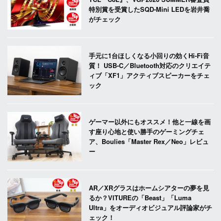
特別賞を受賞したSQD-Mini LEDを岩井喬
がチェック
手元に1台ほしくなる小回りの効くHi-Fi音
質！ USB-C／Bluetooth対応のクリエイテ
ィブ「XF1」アクティブスピーカーをチェ
ック
ゲーマー以外にもオススメ！他と一線を画
す座り心地と使い勝手のゲーミングチェ
ア、Boulies「Master Rex／Neo」レビュ
ー
AR／XRグラスはホームシアターの夢を見
るか？VITUREの「Beast」「Luma
Ultra」をオーディオビジュアル評論家がチ
ェック！