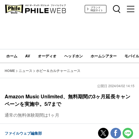
PHILE WEB｜AV/オーディオ/ガジェット
ブランド
特設サイト
ホーム
AV
オーディオ
ヘッドホン
ホームシアター
モバイル
HOME
>
ニュース
>
ホビー＆カルチャーニュース
公開日 2024/04/02 14:15
Amazon Music Unlimited、無料期間の3ヶ月延長キャン
ペーンを実施中。5/7まで
通常の無料体験期間は1ヶ月
ファイルウェブ編集部