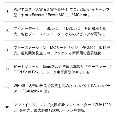
VGPでコスパ大賞＆金賞を獲得！ プロが認めたイヤーカフ
5
型イヤホンBaseus「Bowie MC2」「MC2 Air」
アイオーデータ、「BDレコ」「DVDレコ」対応機種を拡
6
大。各社ブルーレイレコーダーからのダビングが可能に
フェーズメーション、MCカートリッジ「PP-2200」9/10発
7
売。磁気回路見直しやチタンボディ新採用で音質強化
ビートソニック、6mmアルミ筐体の車載サブウーファー「T
8
OON Solid Box」。トヨタ車専用取付キットも
WEISS、内部の改良で音質を高めたコンパクトDAコンバー
9
ター「DAC205-MK2」
フジフイルム、レンズ交換式4Kプロジェクター「ZUH1200
10
0」を発売。最大輝度12000ルーメンを実現