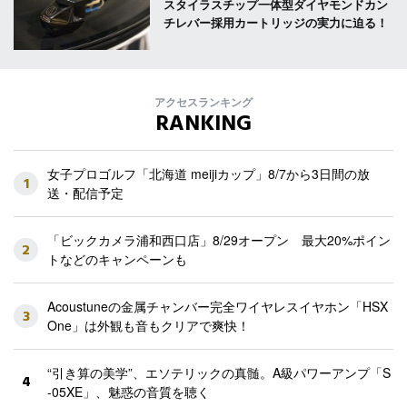
スタイラスチップ一体型ダイヤモンドカン
チレバー採用カートリッジの実力に迫る！
アクセスランキング
RANKING
女子プロゴルフ「北海道 meijiカップ」8/7から3日間の放
1
送・配信予定
「ビックカメラ浦和西口店」8/29オープン 最大20%ポイン
2
トなどのキャンペーンも
Acoustuneの金属チャンバー完全ワイヤレスイヤホン「HSX
3
One」は外観も音もクリアで爽快！
“引き算の美学”、エソテリックの真髄。A級パワーアンプ「S
4
-05XE」、魅惑の音質を聴く