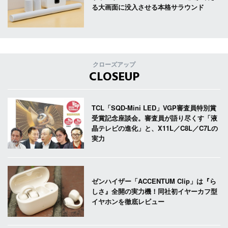
る大画面に没入させる本格サラウンド
クローズアップ
CLOSEUP
TCL「SQD-Mini LED」VGP審査員特別賞
受賞記念座談会。審査員が語り尽くす「液
晶テレビの進化」と、X11L／C8L／C7Lの
実力
ゼンハイザー「ACCENTUM Clip」は『ら
しさ』全開の実力機！同社初イヤーカフ型
イヤホンを徹底レビュー