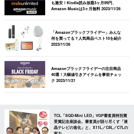
も激安！Kindle読み放題3ヶ月99円、
Amazon Musicは3ヶ月無料
2023/11/26
「Amazonブラックフライデー」みんな
何を買ってる？人気商品ベスト10を紹介
2023/11/26
Amazonブラックフライデーの注目商品
40選！大幅値引きアイテムを事前チェッ
ク
2023/11/21
TCL「SQD-Mini LED」VGP審査員特別賞
受賞記念座談会。審査員が語り尽くす「液
晶テレビの進化」と、X11L／C8L／C7Lの
実力