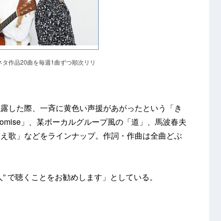
ネタ作品20曲を毎週1曲ずつ順次リリ
披露した際、一斉に黄色い声援があがったという「き
omise」、某ボーカルグループ風の「道」、馬波春夫
数え歌」などをラインナップ。作詞・作曲は全曲どぶ
人” で聴くことをお勧めします」としている。