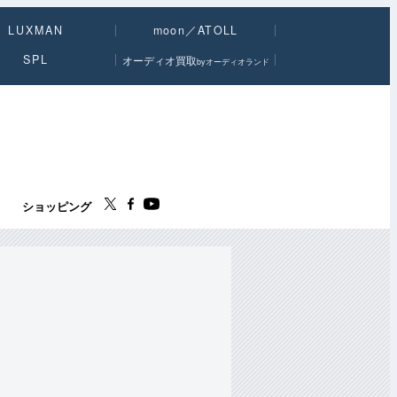
LUXMAN
moon／ATOLL
SPL
オーディオ買取
byオーディオランド
ス
ショッピング