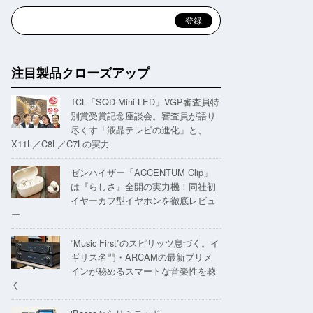
注目製品クローズアップ
TCL「SQD-Mini LED」VGP審査員特
別賞受賞記念座談会。審査員が語り
尽くす「液晶テレビの進化」と、
X11L／C8L／C7Lの実力
ゼンハイザー「ACCENTUM Clip」
は『らしさ』全開の実力機！同社初
イヤーカフ型イヤホンを徹底レビュ
ー
“Music First”のスピリッツ息づく。イ
ギリス名門・ARCAMの最新プリメ
インが秘めるスマートな音楽性を聴
く