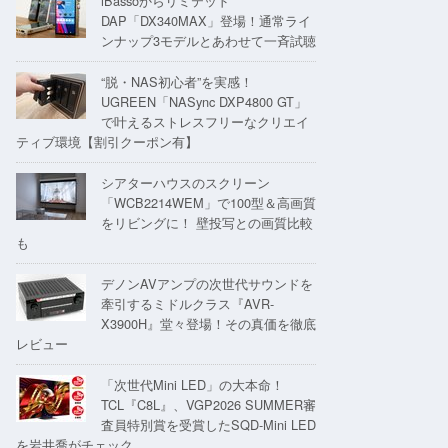
iBassoからリミテッド
DAP「DX340MAX」登場！通常ライ
ンナップ3モデルとあわせて一斉試聴
“脱・NAS初心者”を実感！
UGREEN「NASync DXP4800 GT」
で叶えるストレスフリーなクリエイ
ティブ環境【割引クーポン有】
シアターハウスのスクリーン
「WCB2214WEM」で100型＆高画質
をリビングに！ 壁投写との画質比較
も
デノンAVアンプの次世代サウンドを
牽引するミドルクラス『AVR-
X3900H』堂々登場！その真価を徹底
レビュー
「次世代Mini LED」の大本命！
TCL『C8L』、VGP2026 SUMMER審
査員特別賞を受賞したSQD-Mini LED
を岩井喬がチェック