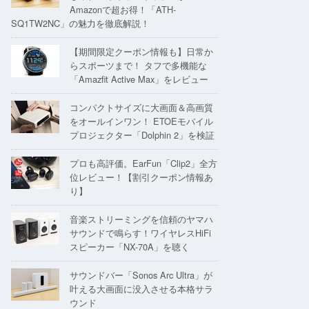
Amazonで超お得！「ATH-
SQ1TW2NC」の魅力を徹底解説！
【期間限定クーポン情報も】日常か
らスポーツまで！ タフで多機能な
「Amazfit Active Max」をレビュー
コンパクトサイズに大画面＆高画質
をオールインワン！ ETOEモバイル
プロジェクター「Dolphin 2」を検証
プロも高評価。EarFun「Clip2」全方
位レビュー！【割引クーポン情報あ
り】
音楽ストリーミングを信頼のヤマハ
サウンドで鳴らす！ワイヤレスHiFi
スピーカー「NX-70A」を聴く
サウンドバー「Sonos Arc Ultra」が
叶える大画面に没入させる本格サラ
ウンド