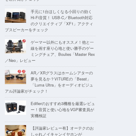
手元に1台ほしくなる小回りの効く
Hi-Fi音質！ USB-C／Bluetooth対応
のクリエイティブ「XF1」アクティ
ブスピーカーをチェック
ゲーマー以外にもオススメ！他と一
線を画す座り心地と使い勝手のゲー
ミングチェア、Boulies「Master Rex
／Neo」レビュー
AR／XRグラスはホームシアターの
夢を見るか？VITUREの「Beast」
「Luma Ultra」をオーディオビジュ
アル評論家がチェック！
Edifierのおすすめ3機種を厳選レビュ
ー！音質と使い心地をVGP審査員が
実機検証
【評論家レビュー有】オーテクのお
しゃれノイキャンイヤホンが