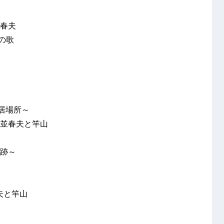
並春夫
の歌
の居場所～
馬並春夫と竿山
奇跡～
夫と竿山