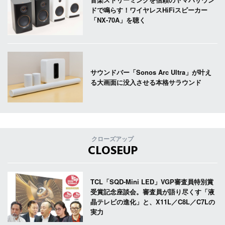
ドで鳴らす！ワイヤレスHiFiスピーカー
「NX-70A」を聴く
サウンドバー「Sonos Arc Ultra」が叶え
る大画面に没入させる本格サラウンド
クローズアップ
CLOSEUP
TCL「SQD-Mini LED」VGP審査員特別賞
受賞記念座談会。審査員が語り尽くす「液
晶テレビの進化」と、X11L／C8L／C7Lの
実力