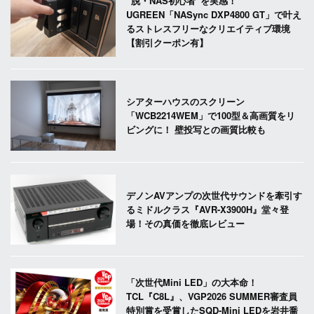
“脱・NAS初心者”を実感！
UGREEN「NASync DXP4800 GT」で叶え
るストレスフリーなクリエイティブ環境
【割引クーポン有】
シアターハウスのスクリーン
「WCB2214WEM」で100型＆高画質をリ
ビングに！ 壁投写との画質比較も
デノンAVアンプの次世代サウンドを牽引す
るミドルクラス『AVR-X3900H』堂々登
場！その真価を徹底レビュー
「次世代Mini LED」の大本命！
TCL『C8L』、VGP2026 SUMMER審査員
特別賞を受賞したSQD-Mini LEDを岩井喬