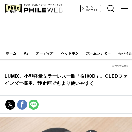
PHILE WEB｜AV/オーディオ/ガジェット
ブランド
特設サイト
ホーム
AV
オーディオ
ヘッドホン
ホームシアター
モバイル
2023/12/06
LUMIX、小型軽量ミラーレス一眼「G100D」。OLEDファ
インダー採用、静止画でもより使いやすく