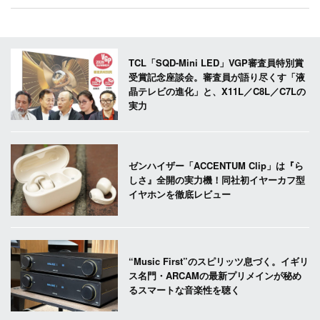
TCL「SQD-Mini LED」VGP審査員特別賞
受賞記念座談会。審査員が語り尽くす「液
晶テレビの進化」と、X11L／C8L／C7Lの
実力
ゼンハイザー「ACCENTUM Clip」は『ら
しさ』全開の実力機！同社初イヤーカフ型
イヤホンを徹底レビュー
“Music First”のスピリッツ息づく。イギリ
ス名門・ARCAMの最新プリメインが秘め
るスマートな音楽性を聴く