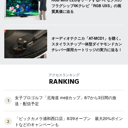
フラグシップ4Kテレビ「RGB UXS」の画
質真価に迫る
オーディオテクニカ「AT-MCD1」を聴く。
スタイラスチップ一体型ダイヤモンドカン
チレバー採用カートリッジの実力に迫る！
アクセスランキング
RANKING
女子プロゴルフ「北海道 meijiカップ」8/7から3日間の放
1
送・配信予定
「ビックカメラ浦和西口店」8/29オープン 最大20%ポイン
2
トなどのキャンペーンも