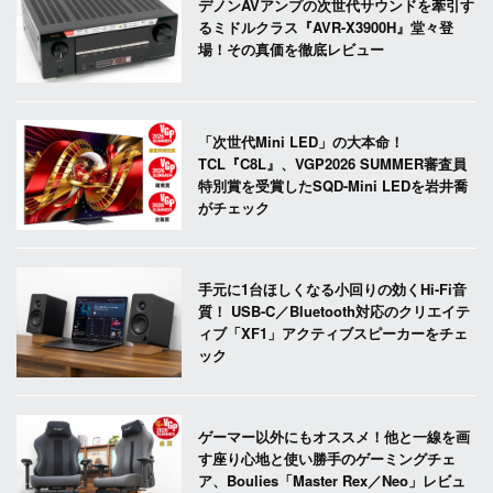
デノンAVアンプの次世代サウンドを牽引す
るミドルクラス『AVR-X3900H』堂々登
場！その真価を徹底レビュー
「次世代Mini LED」の大本命！
TCL『C8L』、VGP2026 SUMMER審査員
特別賞を受賞したSQD-Mini LEDを岩井喬
がチェック
手元に1台ほしくなる小回りの効くHi-Fi音
質！ USB-C／Bluetooth対応のクリエイテ
ィブ「XF1」アクティブスピーカーをチェ
ック
ゲーマー以外にもオススメ！他と一線を画
す座り心地と使い勝手のゲーミングチェ
ア、Boulies「Master Rex／Neo」レビュ