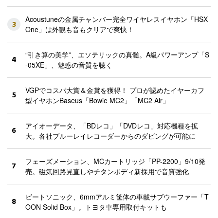
Acoustuneの金属チャンバー完全ワイヤレスイヤホン「HSX
3
One」は外観も音もクリアで爽快！
“引き算の美学”、エソテリックの真髄。A級パワーアンプ「S
4
-05XE」、魅惑の音質を聴く
VGPでコスパ大賞＆金賞を獲得！ プロが認めたイヤーカフ
5
型イヤホンBaseus「Bowie MC2」「MC2 Air」
アイオーデータ、「BDレコ」「DVDレコ」対応機種を拡
6
大。各社ブルーレイレコーダーからのダビングが可能に
フェーズメーション、MCカートリッジ「PP-2200」9/10発
7
売。磁気回路見直しやチタンボディ新採用で音質強化
ビートソニック、6mmアルミ筐体の車載サブウーファー「T
8
OON Solid Box」。トヨタ車専用取付キットも