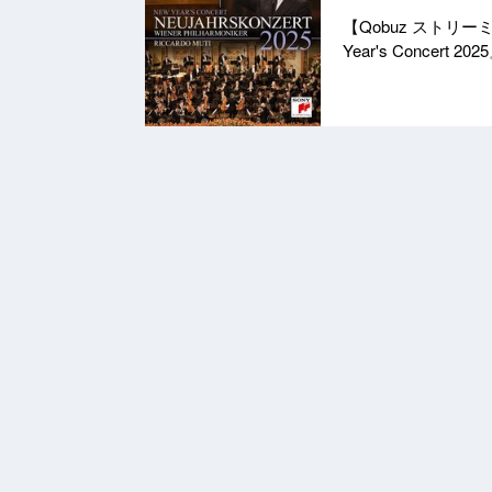
【Qobuz ストリ
Year's Concer