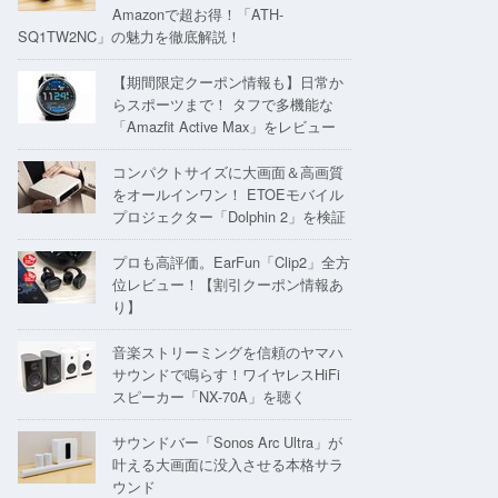
Amazonで超お得！「ATH-
SQ1TW2NC」の魅力を徹底解説！
【期間限定クーポン情報も】日常か
らスポーツまで！ タフで多機能な
「Amazfit Active Max」をレビュー
コンパクトサイズに大画面＆高画質
をオールインワン！ ETOEモバイル
プロジェクター「Dolphin 2」を検証
プロも高評価。EarFun「Clip2」全方
位レビュー！【割引クーポン情報あ
り】
音楽ストリーミングを信頼のヤマハ
サウンドで鳴らす！ワイヤレスHiFi
スピーカー「NX-70A」を聴く
サウンドバー「Sonos Arc Ultra」が
叶える大画面に没入させる本格サラ
ウンド