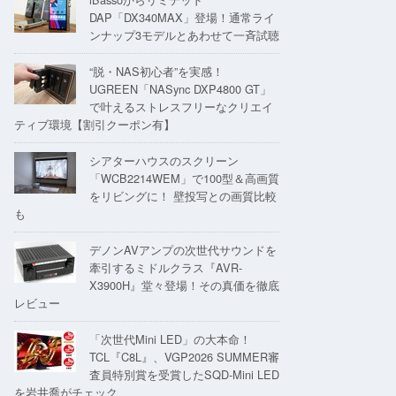
DAP「DX340MAX」登場！通常ライ
ンナップ3モデルとあわせて一斉試聴
“脱・NAS初心者”を実感！
UGREEN「NASync DXP4800 GT」
で叶えるストレスフリーなクリエイ
ティブ環境【割引クーポン有】
シアターハウスのスクリーン
「WCB2214WEM」で100型＆高画質
をリビングに！ 壁投写との画質比較
も
デノンAVアンプの次世代サウンドを
牽引するミドルクラス『AVR-
X3900H』堂々登場！その真価を徹底
レビュー
「次世代Mini LED」の大本命！
TCL『C8L』、VGP2026 SUMMER審
査員特別賞を受賞したSQD-Mini LED
を岩井喬がチェック