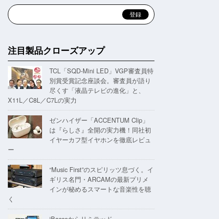
注目製品クローズアップ
TCL「SQD-Mini LED」VGP審査員特
別賞受賞記念座談会。審査員が語り
尽くす「液晶テレビの進化」と、
X11L／C8L／C7Lの実力
ゼンハイザー「ACCENTUM Clip」
は『らしさ』全開の実力機！同社初
イヤーカフ型イヤホンを徹底レビュ
ー
“Music First”のスピリッツ息づく。イ
ギリス名門・ARCAMの最新プリメ
インが秘めるスマートな音楽性を聴
く
iBassoからリミテッド