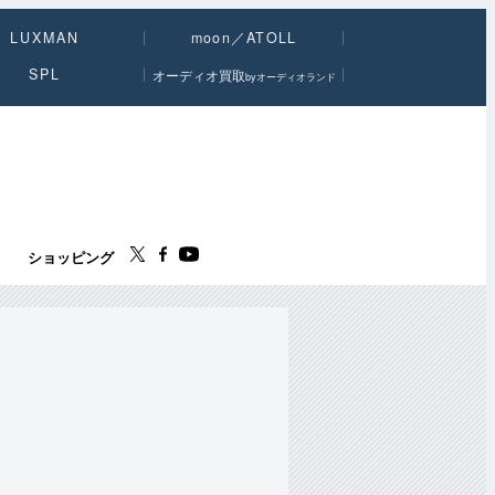
LUXMAN
moon／ATOLL
SPL
オーディオ買取
byオーディオランド
ス
ショッピング