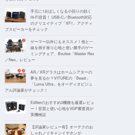
手元に1台ほしくなる小回りの効く
Hi-Fi音質！ USB-C／Bluetooth対応
のクリエイティブ「XF1」アクティ
ブスピーカーをチェック
ゲーマー以外にもオススメ！他と一
線を画す座り心地と使い勝手のゲー
ミングチェア、Boulies「Master Rex
／Neo」レビュー
AR／XRグラスはホームシアターの
夢を見るか？VITUREの「Beast」
「Luma Ultra」をオーディオビジュ
アル評論家がチェック！
Edifierのおすすめ3機種を厳選レビュ
ー！音質と使い心地をVGP審査員が
実機検証
【評論家レビュー有】オーテクのお
しゃれノイキャンイヤホンが