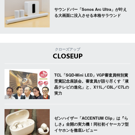
サウンドバー「Sonos Arc Ultra」が叶え
る大画面に没入させる本格サラウンド
クローズアップ
CLOSEUP
TCL「SQD-Mini LED」VGP審査員特別賞
受賞記念座談会。審査員が語り尽くす「液
晶テレビの進化」と、X11L／C8L／C7Lの
実力
ゼンハイザー「ACCENTUM Clip」は『ら
しさ』全開の実力機！同社初イヤーカフ型
イヤホンを徹底レビュー