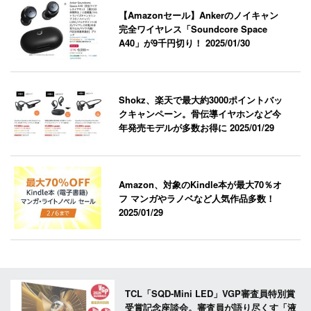
【Amazonセール】Ankerのノイキャン
完全ワイヤレス「Soundcore Space
A40」が9千円切り！
2025/01/30
Shokz、楽天で最大約3000ポイントバッ
クキャンペーン。骨伝導イヤホンなど今
年発売モデルが多数お得に
2025/01/29
Amazon、対象のKindle本が最大70％オ
フ マンガやラノベなど人気作品多数！
2025/01/29
TCL「SQD-Mini LED」VGP審査員特別賞
受賞記念座談会。審査員が語り尽くす「液