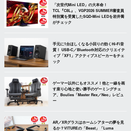
「次世代Mini LED」の大本命！
TCL『C8L』、VGP2026 SUMMER審査員
特別賞を受賞したSQD-Mini LEDを岩井喬
がチェック
手元に1台ほしくなる小回りの効くHi-Fi音
質！ USB-C／Bluetooth対応のクリエイテ
ィブ「XF1」アクティブスピーカーをチェ
ック
ゲーマー以外にもオススメ！他と一線を画
す座り心地と使い勝手のゲーミングチェ
ア、Boulies「Master Rex／Neo」レビュ
ー
AR／XRグラスはホームシアターの夢を見
るか？VITUREの「Beast」「Luma