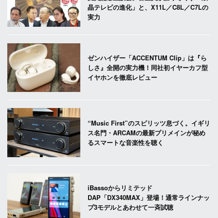
晶テレビの進化」と、X11L／C8L／C7Lの
実力
ゼンハイザー「ACCENTUM Clip」は『ら
しさ』全開の実力機！同社初イヤーカフ型
イヤホンを徹底レビュー
“Music First”のスピリッツ息づく。イギリ
ス名門・ARCAMの最新プリメインが秘め
るスマートな音楽性を聴く
iBassoからリミテッド
DAP「DX340MAX」登場！通常ラインナッ
プ3モデルとあわせて一斉試聴