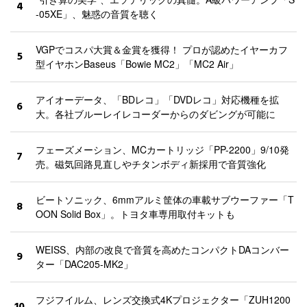
4
-05XE」、魅惑の音質を聴く
VGPでコスパ大賞＆金賞を獲得！ プロが認めたイヤーカフ
5
型イヤホンBaseus「Bowie MC2」「MC2 Air」
アイオーデータ、「BDレコ」「DVDレコ」対応機種を拡
6
大。各社ブルーレイレコーダーからのダビングが可能に
フェーズメーション、MCカートリッジ「PP-2200」9/10発
7
売。磁気回路見直しやチタンボディ新採用で音質強化
ビートソニック、6mmアルミ筐体の車載サブウーファー「T
8
OON Solid Box」。トヨタ車専用取付キットも
WEISS、内部の改良で音質を高めたコンパクトDAコンバー
9
ター「DAC205-MK2」
フジフイルム、レンズ交換式4Kプロジェクター「ZUH1200
10