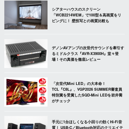
シアターハウスのスクリーン
「WCB2214WEM」で100型＆高画質をリ
ビングに！ 壁投写との画質比較も
デノンAVアンプの次世代サウンドを牽引す
るミドルクラス『AVR-X3900H』堂々登
場！その真価を徹底レビュー
「次世代Mini LED」の大本命！
TCL『C8L』、VGP2026 SUMMER審査員
特別賞を受賞したSQD-Mini LEDを岩井喬
がチェック
手元に1台ほしくなる小回りの効くHi-Fi音
質！ USB-C／Bluetooth対応のクリエイテ