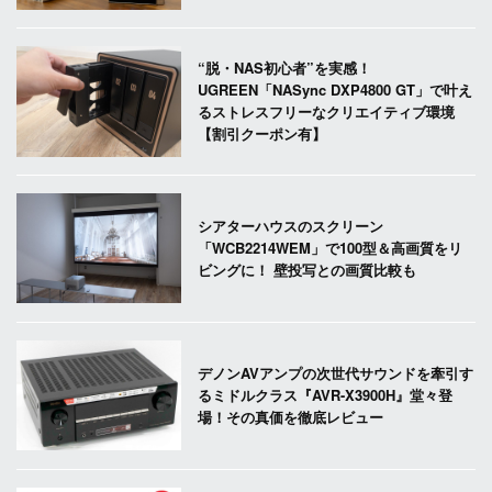
“脱・NAS初心者”を実感！
UGREEN「NASync DXP4800 GT」で叶え
るストレスフリーなクリエイティブ環境
【割引クーポン有】
シアターハウスのスクリーン
「WCB2214WEM」で100型＆高画質をリ
ビングに！ 壁投写との画質比較も
デノンAVアンプの次世代サウンドを牽引す
るミドルクラス『AVR-X3900H』堂々登
場！その真価を徹底レビュー