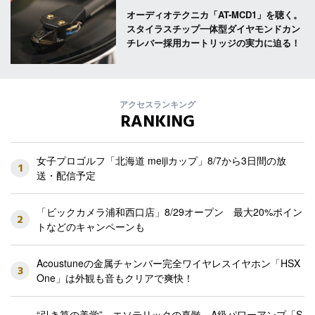
オーディオテクニカ「AT-MCD1」を聴く。
スタイラスチップ一体型ダイヤモンドカン
チレバー採用カートリッジの実力に迫る！
アクセスランキング
RANKING
女子プロゴルフ「北海道 meijiカップ」8/7から3日間の放
1
送・配信予定
「ビックカメラ浦和西口店」8/29オープン 最大20%ポイン
2
トなどのキャンペーンも
Acoustuneの金属チャンバー完全ワイヤレスイヤホン「HSX
3
One」は外観も音もクリアで爽快！
“引き算の美学”、エソテリックの真髄。A級パワーアンプ「S