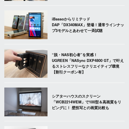
iBassoからリミテッド
DAP「DX340MAX」登場！通常ラインナッ
プ3モデルとあわせて一斉試聴
“脱・NAS初心者”を実感！
UGREEN「NASync DXP4800 GT」で叶え
るストレスフリーなクリエイティブ環境
【割引クーポン有】
シアターハウスのスクリーン
「WCB2214WEM」で100型＆高画質をリ
ビングに！ 壁投写との画質比較も