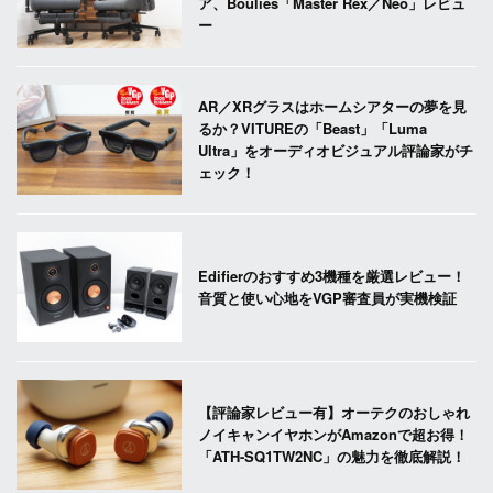
ア、Boulies「Master Rex／Neo」レビュ
ー
AR／XRグラスはホームシアターの夢を見
るか？VITUREの「Beast」「Luma
Ultra」をオーディオビジュアル評論家がチ
ェック！
Edifierのおすすめ3機種を厳選レビュー！
音質と使い心地をVGP審査員が実機検証
【評論家レビュー有】オーテクのおしゃれ
ノイキャンイヤホンがAmazonで超お得！
「ATH-SQ1TW2NC」の魅力を徹底解説！