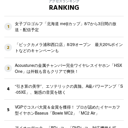
アクセスランキング
RANKING
女子プロゴルフ「北海道 meijiカップ」8/7から3日間の放
1
送・配信予定
「ビックカメラ浦和西口店」8/29オープン 最大20%ポイン
2
トなどのキャンペーンも
Acoustuneの金属チャンバー完全ワイヤレスイヤホン「HSX
3
One」は外観も音もクリアで爽快！
“引き算の美学”、エソテリックの真髄。A級パワーアンプ「S
4
-05XE」、魅惑の音質を聴く
VGPでコスパ大賞＆金賞を獲得！ プロが認めたイヤーカフ
5
型イヤホンBaseus「Bowie MC2」「MC2 Air」
アイオーデータ、「BDレコ」「DVDレコ」対応機種を拡