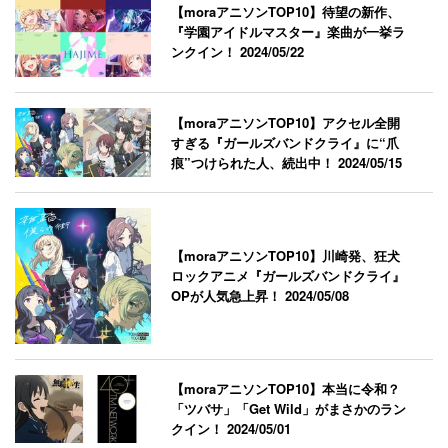
【moraアニソンTOP10】待望の新作、
『学園アイドルマスター』楽曲が一挙ラ
ンクイン！
2024/05/22
【moraアニソンTOP10】アクセル全開
すぎる『ガールズバンドクライ』に“爪
痕”つけられた人、続出中！
2024/05/15
【moraアニソンTOP10】川崎発、狂犬
ロックアニメ『ガールズバンドクライ』
OPが人気急上昇！
2024/05/08
【moraアニソンTOP10】本当に令和？
「ツバサ」「Get Wild」がまさかのラン
クイン！
2024/05/01