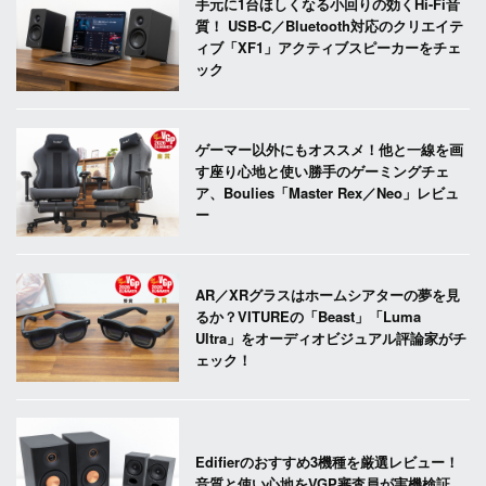
手元に1台ほしくなる小回りの効くHi-Fi音
質！ USB-C／Bluetooth対応のクリエイテ
ィブ「XF1」アクティブスピーカーをチェ
ック
ゲーマー以外にもオススメ！他と一線を画
す座り心地と使い勝手のゲーミングチェ
ア、Boulies「Master Rex／Neo」レビュ
ー
AR／XRグラスはホームシアターの夢を見
るか？VITUREの「Beast」「Luma
Ultra」をオーディオビジュアル評論家がチ
ェック！
Edifierのおすすめ3機種を厳選レビュー！
音質と使い心地をVGP審査員が実機検証