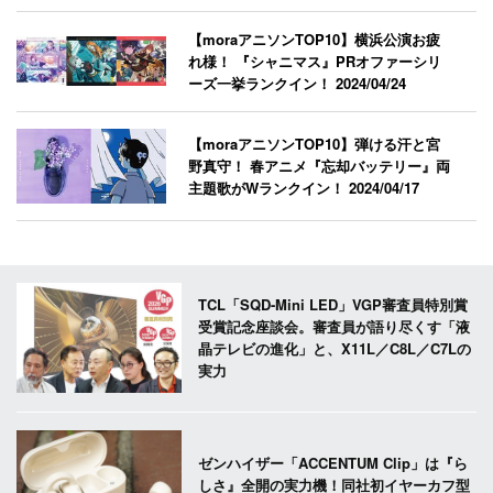
【moraアニソンTOP10】横浜公演お疲
れ様！ 『シャニマス』PRオファーシリ
ーズ一挙ランクイン！
2024/04/24
【moraアニソンTOP10】弾ける汗と宮
野真守！ 春アニメ『忘却バッテリー』両
主題歌がWランクイン！
2024/04/17
TCL「SQD-Mini LED」VGP審査員特別賞
受賞記念座談会。審査員が語り尽くす「液
晶テレビの進化」と、X11L／C8L／C7Lの
実力
ゼンハイザー「ACCENTUM Clip」は『ら
しさ』全開の実力機！同社初イヤーカフ型