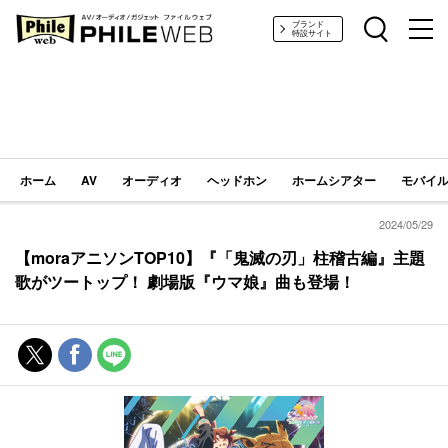
PHILE WEB｜AV/オーディオ/ガジェット
ブランド
特設サイト
ホーム
AV
オーディオ
ヘッドホン
ホームシアター
モバイル
2024/05/29
【moraアニソンTOP10】『「鬼滅の刃」柱稽古編』主題
歌がツートップ！ 劇場版『ウマ娘』曲も登場！