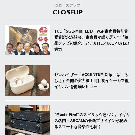
クローズアップ
CLOSEUP
TCL「SQD-Mini LED」VGP審査員特別賞
受賞記念座談会。審査員が語り尽くす「液
晶テレビの進化」と、X11L／C8L／C7Lの
実力
ゼンハイザー「ACCENTUM Clip」は『ら
しさ』全開の実力機！同社初イヤーカフ型
イヤホンを徹底レビュー
“Music First”のスピリッツ息づく。イギリ
ス名門・ARCAMの最新プリメインが秘め
るスマートな音楽性を聴く