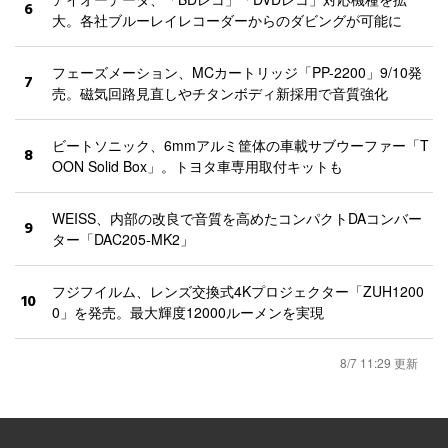
6
大。各社ブルーレイレコーダーからのダビングが可能に
フェーズメーション、MCカートリッジ「PP-2200」9/10発
7
売。磁気回路見直しやチタンボディ新採用で音質強化
ビートソニック、6mmアルミ筐体の車載サブウーファー「T
8
OON Solid Box」。トヨタ車専用取付キットも
WEISS、内部の改良で音質を高めたコンパクトDAコンバー
9
ター「DAC205-MK2」
フジフイルム、レンズ交換式4Kプロジェクター「ZUH1200
10
0」を発売。最大輝度12000ルーメンを実現
8/7 11:29 更新