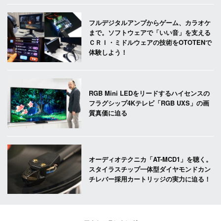
フルデジタルアンプからゲーム、カラオケ
まで。ソフトウェアで「いい音」を支える
ＣＲＩ・ミドルウェアの技術をOTOTENで
体験しよう！
RGB Mini LEDをリードするハイセンスの
フラグシップ4Kテレビ「RGB UXS」の画
質真価に迫る
オーディオテクニカ「AT-MCD1」を聴く。
スタイラスチップ一体型ダイヤモンドカン
チレバー採用カートリッジの実力に迫る！