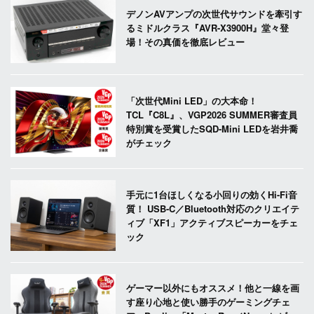
デノンAVアンプの次世代サウンドを牽引す
るミドルクラス『AVR-X3900H』堂々登
場！その真価を徹底レビュー
「次世代Mini LED」の大本命！
TCL『C8L』、VGP2026 SUMMER審査員
特別賞を受賞したSQD-Mini LEDを岩井喬
がチェック
手元に1台ほしくなる小回りの効くHi-Fi音
質！ USB-C／Bluetooth対応のクリエイテ
ィブ「XF1」アクティブスピーカーをチェ
ック
ゲーマー以外にもオススメ！他と一線を画
す座り心地と使い勝手のゲーミングチェ