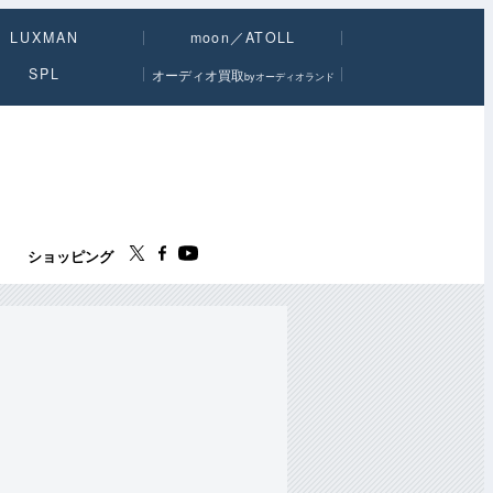
LUXMAN
moon／ATOLL
SPL
オーディオ買取
byオーディオランド
ス
ショッピング