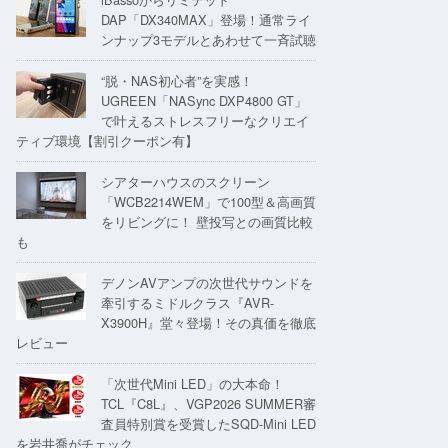
DAP「DX340MAX」登場！通常ライ
ンナップ3モデルとあわせて一斉試聴
“脱・NAS初心者”を実感！
UGREEN「NASync DXP4800 GT」
で叶えるストレスフリーなクリエイ
ティブ環境【割引クーポン有】
シアターハウスのスクリーン
「WCB2214WEM」で100型＆高画質
をリビングに！ 壁投写との画質比較
も
デノンAVアンプの次世代サウンドを
牽引するミドルクラス『AVR-
X3900H』堂々登場！その真価を徹底
レビュー
「次世代Mini LED」の大本命！
TCL『C8L』、VGP2026 SUMMER審
査員特別賞を受賞したSQD-Mini LED
を岩井喬がチェック