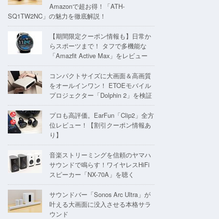
Amazonで超お得！「ATH-
SQ1TW2NC」の魅力を徹底解説！
【期間限定クーポン情報も】日常か
らスポーツまで！ タフで多機能な
「Amazfit Active Max」をレビュー
コンパクトサイズに大画面＆高画質
をオールインワン！ ETOEモバイル
プロジェクター「Dolphin 2」を検証
プロも高評価。EarFun「Clip2」全方
位レビュー！【割引クーポン情報あ
り】
音楽ストリーミングを信頼のヤマハ
サウンドで鳴らす！ワイヤレスHiFi
スピーカー「NX-70A」を聴く
サウンドバー「Sonos Arc Ultra」が
叶える大画面に没入させる本格サラ
ウンド