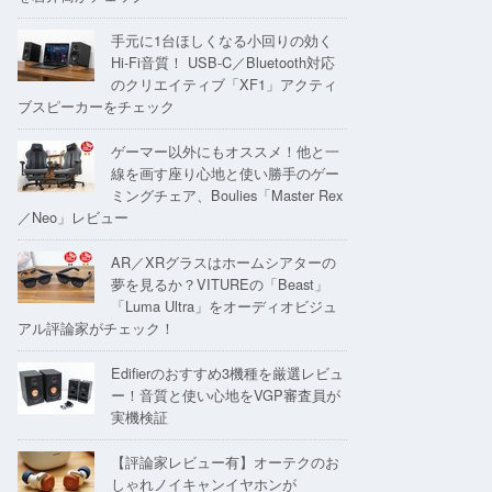
手元に1台ほしくなる小回りの効く
Hi-Fi音質！ USB-C／Bluetooth対応
のクリエイティブ「XF1」アクティ
ブスピーカーをチェック
ゲーマー以外にもオススメ！他と一
線を画す座り心地と使い勝手のゲー
ミングチェア、Boulies「Master Rex
／Neo」レビュー
AR／XRグラスはホームシアターの
夢を見るか？VITUREの「Beast」
「Luma Ultra」をオーディオビジュ
アル評論家がチェック！
Edifierのおすすめ3機種を厳選レビュ
ー！音質と使い心地をVGP審査員が
実機検証
【評論家レビュー有】オーテクのお
しゃれノイキャンイヤホンが