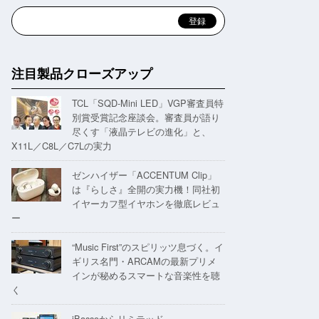
注目製品クローズアップ
TCL「SQD-Mini LED」VGP審査員特
別賞受賞記念座談会。審査員が語り
尽くす「液晶テレビの進化」と、
X11L／C8L／C7Lの実力
ゼンハイザー「ACCENTUM Clip」
は『らしさ』全開の実力機！同社初
イヤーカフ型イヤホンを徹底レビュ
ー
“Music First”のスピリッツ息づく。イ
ギリス名門・ARCAMの最新プリメ
インが秘めるスマートな音楽性を聴
く
iBassoからリミテッド