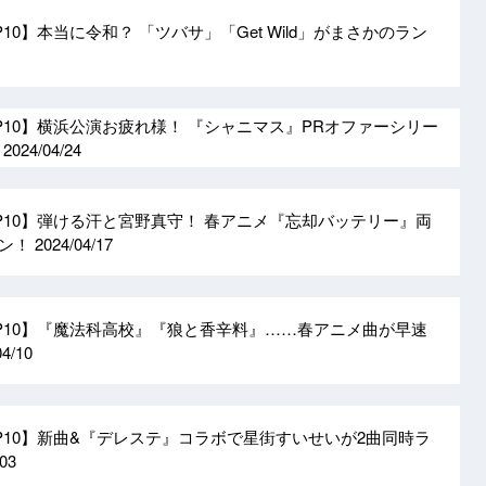
P10】本当に令和？ 「ツバサ」「Get Wild」がまさかのラン
OP10】横浜公演お疲れ様！ 『シャニマス』PRオファーシリー
！
2024/04/24
OP10】弾ける汗と宮野真守！ 春アニメ『忘却バッテリー』両
イン！
2024/04/17
OP10】『魔法科高校』『狼と香辛料』……春アニメ曲が早速
04/10
OP10】新曲&『デレステ』コラボで星街すいせいが2曲同時ラ
/03