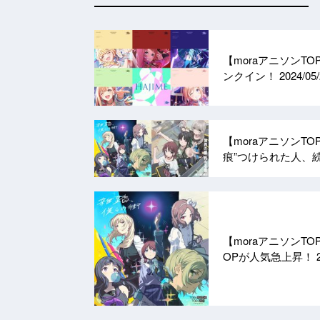
【moraアニソンT
ンクイン！
2024/05
【moraアニソンT
痕”つけられた人、
【moraアニソンT
OPが人気急上昇！