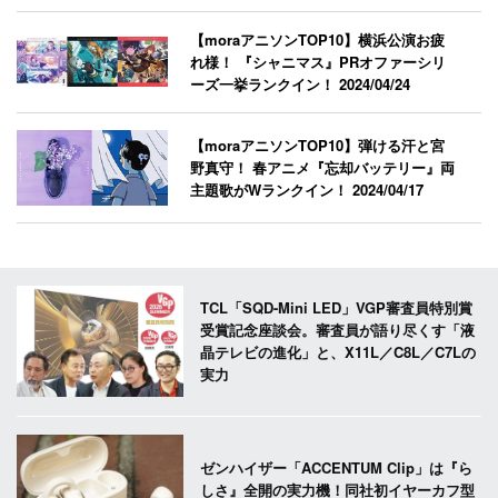
【moraアニソンTOP10】横浜公演お疲
れ様！ 『シャニマス』PRオファーシリ
ーズ一挙ランクイン！
2024/04/24
【moraアニソンTOP10】弾ける汗と宮
野真守！ 春アニメ『忘却バッテリー』両
主題歌がWランクイン！
2024/04/17
TCL「SQD-Mini LED」VGP審査員特別賞
受賞記念座談会。審査員が語り尽くす「液
晶テレビの進化」と、X11L／C8L／C7Lの
実力
ゼンハイザー「ACCENTUM Clip」は『ら
しさ』全開の実力機！同社初イヤーカフ型