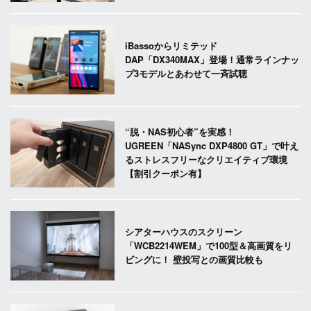
iBassoからリミテッド
DAP「DX340MAX」登場！通常ラインナッ
プ3モデルとあわせて一斉試聴
“脱・NAS初心者”を実感！
UGREEN「NASync DXP4800 GT」で叶え
るストレスフリーなクリエイティブ環境
【割引クーポン有】
シアターハウスのスクリーン
「WCB2214WEM」で100型＆高画質をリ
ビングに！ 壁投写との画質比較も