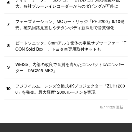
6
大。各社ブルーレイレコーダーからのダビングが可能に
フェーズメーション、MCカートリッジ「PP-2200」9/10発
7
売。磁気回路見直しやチタンボディ新採用で音質強化
ビートソニック、6mmアルミ筐体の車載サブウーファー「T
8
OON Solid Box」。トヨタ車専用取付キットも
WEISS、内部の改良で音質を高めたコンパクトDAコンバー
9
ター「DAC205-MK2」
フジフイルム、レンズ交換式4Kプロジェクター「ZUH1200
10
0」を発売。最大輝度12000ルーメンを実現
8/7 11:29 更新