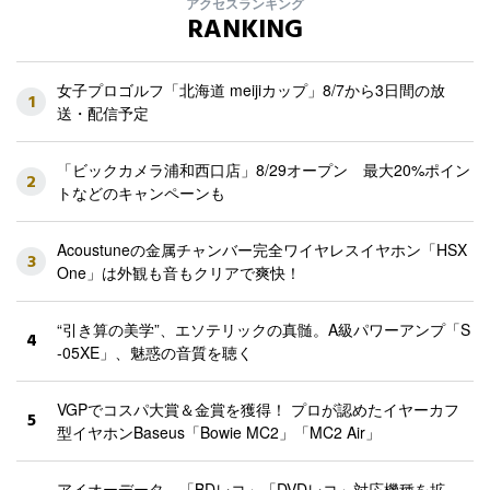
アクセスランキング
RANKING
女子プロゴルフ「北海道 meijiカップ」8/7から3日間の放
1
送・配信予定
「ビックカメラ浦和西口店」8/29オープン 最大20%ポイン
2
トなどのキャンペーンも
Acoustuneの金属チャンバー完全ワイヤレスイヤホン「HSX
3
One」は外観も音もクリアで爽快！
“引き算の美学”、エソテリックの真髄。A級パワーアンプ「S
4
-05XE」、魅惑の音質を聴く
VGPでコスパ大賞＆金賞を獲得！ プロが認めたイヤーカフ
5
型イヤホンBaseus「Bowie MC2」「MC2 Air」
アイオーデータ、「BDレコ」「DVDレコ」対応機種を拡