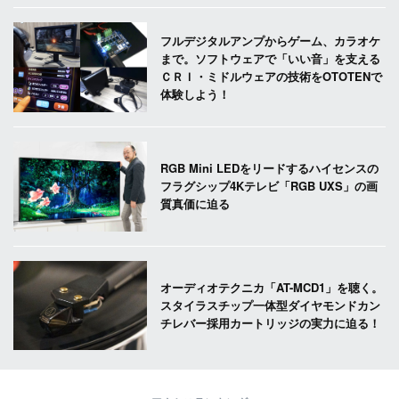
フルデジタルアンプからゲーム、カラオケ
まで。ソフトウェアで「いい音」を支える
ＣＲＩ・ミドルウェアの技術をOTOTENで
体験しよう！
RGB Mini LEDをリードするハイセンスの
フラグシップ4Kテレビ「RGB UXS」の画
質真価に迫る
オーディオテクニカ「AT-MCD1」を聴く。
スタイラスチップ一体型ダイヤモンドカン
チレバー採用カートリッジの実力に迫る！