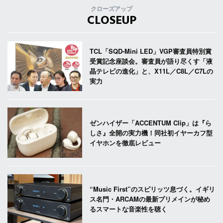
クローズアップ
CLOSEUP
TCL「SQD-Mini LED」VGP審査員特別賞
受賞記念座談会。審査員が語り尽くす「液
晶テレビの進化」と、X11L／C8L／C7Lの
実力
ゼンハイザー「ACCENTUM Clip」は『ら
しさ』全開の実力機！同社初イヤーカフ型
イヤホンを徹底レビュー
“Music First”のスピリッツ息づく。イギリ
ス名門・ARCAMの最新プリメインが秘め
るスマートな音楽性を聴く