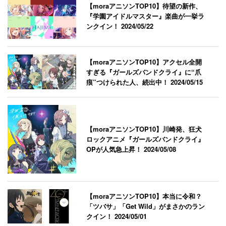
【moraアニソンTOP10】待望の新作、
『学園アイドルマスター』楽曲が一挙ラ
ンクイン！
2024/05/22
【moraアニソンTOP10】アクセル全開
すぎる『ガールズバンドクライ』に“爪
痕”つけられた人、続出中！
2024/05/15
【moraアニソンTOP10】川崎発、狂犬
ロックアニメ『ガールズバンドクライ』
OPが人気急上昇！
2024/05/08
【moraアニソンTOP10】本当に令和？
「ツバサ」「Get Wild」がまさかのラン
クイン！
2024/05/01