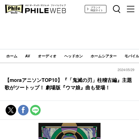
PHILE WEB｜AV/オーディオ/ガジェット
ブランド
特設サイト
ホーム
AV
オーディオ
ヘッドホン
ホームシアター
モバイル
2024/05/29
【moraアニソンTOP10】『「鬼滅の刃」柱稽古編』主題
歌がツートップ！ 劇場版『ウマ娘』曲も登場！