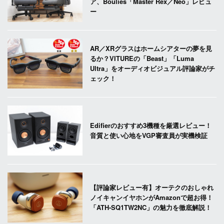
ア、Boulies「Master Rex／Neo」レビュ
ー
AR／XRグラスはホームシアターの夢を見
るか？VITUREの「Beast」「Luma
Ultra」をオーディオビジュアル評論家がチ
ェック！
Edifierのおすすめ3機種を厳選レビュー！
音質と使い心地をVGP審査員が実機検証
【評論家レビュー有】オーテクのおしゃれ
ノイキャンイヤホンがAmazonで超お得！
「ATH-SQ1TW2NC」の魅力を徹底解説！