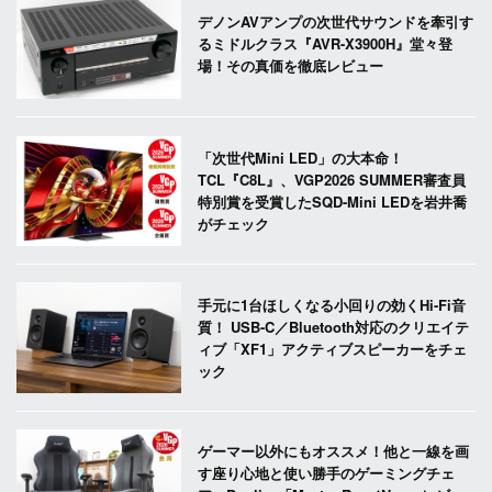
デノンAVアンプの次世代サウンドを牽引す
るミドルクラス『AVR-X3900H』堂々登
場！その真価を徹底レビュー
「次世代Mini LED」の大本命！
TCL『C8L』、VGP2026 SUMMER審査員
特別賞を受賞したSQD-Mini LEDを岩井喬
がチェック
手元に1台ほしくなる小回りの効くHi-Fi音
質！ USB-C／Bluetooth対応のクリエイテ
ィブ「XF1」アクティブスピーカーをチェ
ック
ゲーマー以外にもオススメ！他と一線を画
す座り心地と使い勝手のゲーミングチェ