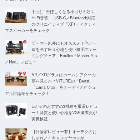
手元に1台ほしくなる小回りの効く
Hi-Fi音質！ USB-C／Bluetooth対応
のクリエイティブ「XF1」アクティ
ブスピーカーをチェック
ゲーマー以外にもオススメ！他と一
線を画す座り心地と使い勝手のゲー
ミングチェア、Boulies「Master Rex
／Neo」レビュー
AR／XRグラスはホームシアターの
夢を見るか？VITUREの「Beast」
「Luma Ultra」をオーディオビジュ
アル評論家がチェック！
Edifierのおすすめ3機種を厳選レビュ
ー！音質と使い心地をVGP審査員が
実機検証
【評論家レビュー有】オーテクのお
しゃれノイキャンイヤホンが