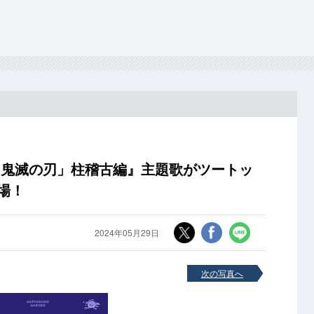
『「鬼滅の刃」柱稽古編』主題歌がツートッ
場！
2024年05月29日
次の写真へ