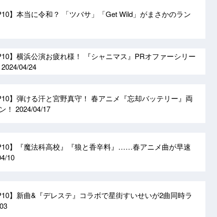
P10】本当に令和？ 「ツバサ」「Get Wild」がまさかのラン
OP10】横浜公演お疲れ様！ 『シャニマス』PRオファーシリー
！
2024/04/24
OP10】弾ける汗と宮野真守！ 春アニメ『忘却バッテリー』両
イン！
2024/04/17
OP10】『魔法科高校』『狼と香辛料』……春アニメ曲が早速
04/10
OP10】新曲&『デレステ』コラボで星街すいせいが2曲同時ラ
/03