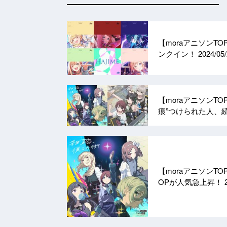
【moraアニソンT
ンクイン！
2024/05
【moraアニソンT
痕”つけられた人、
【moraアニソンT
OPが人気急上昇！