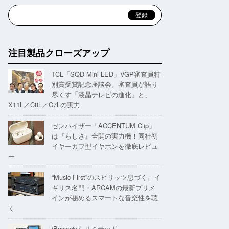
注目製品クローズアップ
TCL「SQD-Mini LED」VGP審査員特
別賞受賞記念座談会。審査員が語り
尽くす「液晶テレビの進化」と、
X11L／C8L／C7Lの実力
ゼンハイザー「ACCENTUM Clip」
は『らしさ』全開の実力機！同社初
イヤーカフ型イヤホンを徹底レビュ
ー
“Music First”のスピリッツ息づく。イ
ギリス名門・ARCAMの最新プリメ
インが秘めるスマートな音楽性を聴
く
iBassoからリミテッド