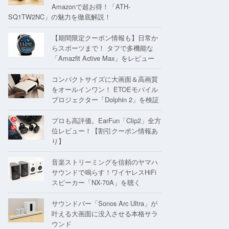
Amazonで超お得！「ATH-
SQ1TW2NC」の魅力を徹底解説！
【期間限定クーポン情報も】日常か
らスポーツまで！ タフで多機能な
「Amazfit Active Max」をレビュー
コンパクトサイズに大画面＆高画質
をオールインワン！ ETOEモバイル
プロジェクター「Dolphin 2」を検証
プロも高評価。EarFun「Clip2」全方
位レビュー！【割引クーポン情報あ
り】
音楽ストリーミングを信頼のヤマハ
サウンドで鳴らす！ワイヤレスHiFi
スピーカー「NX-70A」を聴く
サウンドバー「Sonos Arc Ultra」が
叶える大画面に没入させる本格サラ
ウンド