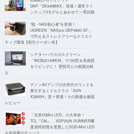
DAP「DX340MAX」登場！通常ライ
ンナップ3モデルとあわせて一斉試聴
“脱・NAS初心者”を実感！
UGREEN「NASync DXP4800 GT」
で叶えるストレスフリーなクリエイ
ティブ環境【割引クーポン有】
シアターハウスのスクリーン
「WCB2214WEM」で100型＆高画質
をリビングに！ 壁投写との画質比較
も
デノンAVアンプの次世代サウンドを
牽引するミドルクラス『AVR-
X3900H』堂々登場！その真価を徹底
レビュー
「次世代Mini LED」の大本命！
TCL『C8L』、VGP2026 SUMMER審
査員特別賞を受賞したSQD-Mini LED
を岩井喬がチェック