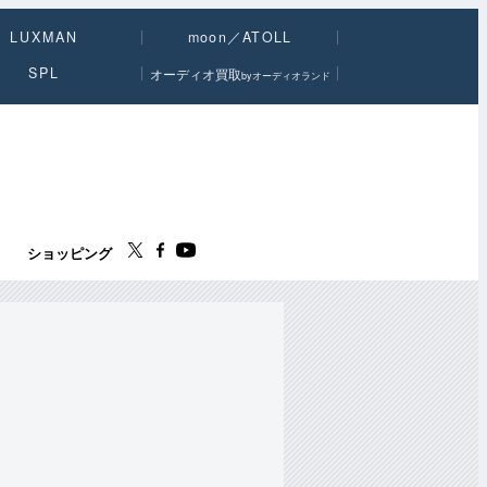
LUXMAN
moon／ATOLL
SPL
オーディオ買取
byオーディオランド
ス
ショッピング