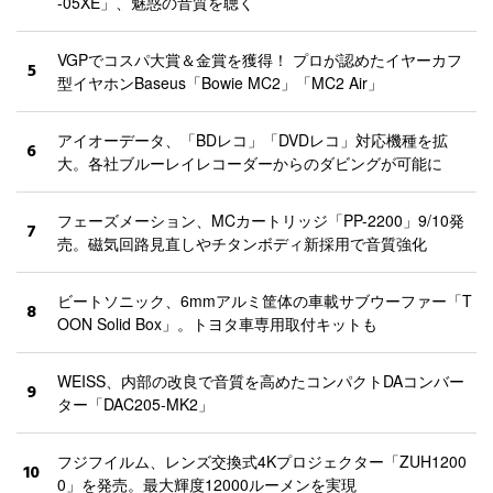
-05XE」、魅惑の音質を聴く
VGPでコスパ大賞＆金賞を獲得！ プロが認めたイヤーカフ
5
型イヤホンBaseus「Bowie MC2」「MC2 Air」
アイオーデータ、「BDレコ」「DVDレコ」対応機種を拡
6
大。各社ブルーレイレコーダーからのダビングが可能に
フェーズメーション、MCカートリッジ「PP-2200」9/10発
7
売。磁気回路見直しやチタンボディ新採用で音質強化
ビートソニック、6mmアルミ筐体の車載サブウーファー「T
8
OON Solid Box」。トヨタ車専用取付キットも
WEISS、内部の改良で音質を高めたコンパクトDAコンバー
9
ター「DAC205-MK2」
フジフイルム、レンズ交換式4Kプロジェクター「ZUH1200
10
0」を発売。最大輝度12000ルーメンを実現