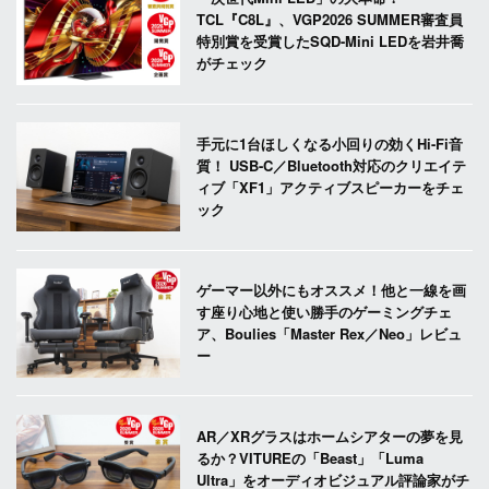
TCL『C8L』、VGP2026 SUMMER審査員
特別賞を受賞したSQD-Mini LEDを岩井喬
がチェック
手元に1台ほしくなる小回りの効くHi-Fi音
質！ USB-C／Bluetooth対応のクリエイテ
ィブ「XF1」アクティブスピーカーをチェ
ック
ゲーマー以外にもオススメ！他と一線を画
す座り心地と使い勝手のゲーミングチェ
ア、Boulies「Master Rex／Neo」レビュ
ー
AR／XRグラスはホームシアターの夢を見
るか？VITUREの「Beast」「Luma
Ultra」をオーディオビジュアル評論家がチ