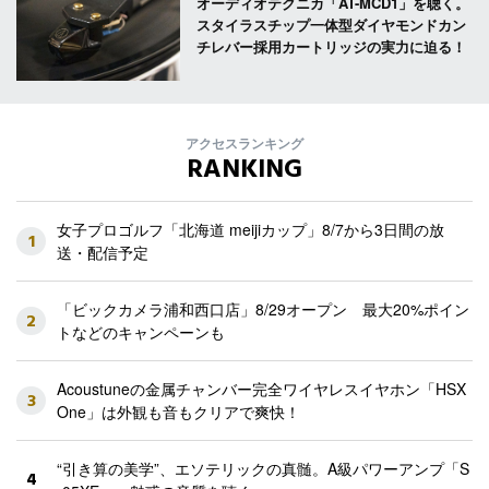
オーディオテクニカ「AT-MCD1」を聴く。
スタイラスチップ一体型ダイヤモンドカン
チレバー採用カートリッジの実力に迫る！
アクセスランキング
RANKING
女子プロゴルフ「北海道 meijiカップ」8/7から3日間の放
1
送・配信予定
「ビックカメラ浦和西口店」8/29オープン 最大20%ポイン
2
トなどのキャンペーンも
Acoustuneの金属チャンバー完全ワイヤレスイヤホン「HSX
3
One」は外観も音もクリアで爽快！
“引き算の美学”、エソテリックの真髄。A級パワーアンプ「S
4