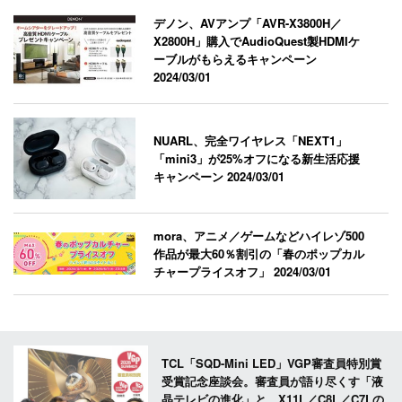
デノン、AVアンプ「AVR-X3800H／
X2800H」購入でAudioQuest製HDMIケ
ーブルがもらえるキャンペーン
2024/03/01
NUARL、完全ワイヤレス「NEXT1」
「mini3」が25%オフになる新生活応援
キャンペーン
2024/03/01
mora、アニメ／ゲームなどハイレゾ500
作品が最大60％割引の「春のポップカル
チャープライスオフ」
2024/03/01
TCL「SQD-Mini LED」VGP審査員特別賞
受賞記念座談会。審査員が語り尽くす「液
晶テレビの進化」と、X11L／C8L／C7Lの