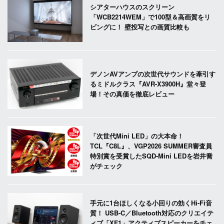
シアターハウスのスクリーン
「WCB2214WEM」で100型＆高画質をリ
ビングに！ 壁投写との画質比較も
デノンAVアンプの次世代サウンドを牽引す
るミドルクラス『AVR-X3900H』堂々登
場！その真価を徹底レビュー
「次世代Mini LED」の大本命！
TCL『C8L』、VGP2026 SUMMER審査員
特別賞を受賞したSQD-Mini LEDを岩井喬
がチェック
手元に1台ほしくなる小回りの効くHi-Fi音
質！ USB-C／Bluetooth対応のクリエイテ
ィブ「XF1」アクティブスピーカーをチェ