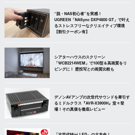
“脱・NAS初心者”を実感！
UGREEN「NASync DXP4800 GT」で叶え
るストレスフリーなクリエイティブ環境
【割引クーポン有】
シアターハウスのスクリーン
「WCB2214WEM」で100型＆高画質をリ
ビングに！ 壁投写との画質比較も
デノンAVアンプの次世代サウンドを牽引す
るミドルクラス『AVR-X3900H』堂々登
場！その真価を徹底レビュー
「次世代Mini LED」の大本命！