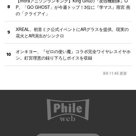
【moraアニソンランキング】King Gnuの『攻殻機動隊』O
8
P、「GO GHOST」が今週トップ！3位に『学マス』雨宮 燕
の「クライアイ」
XREAL、初音ミク公式イベントにARグラスを提供。現実の
9
花火とAR演出がシンクロ
オンキヨー、『ゼロの使い魔』コラボ完全ワイヤレスイヤホ
10
ン。釘宮理恵の録り下ろしボイスを収録
8/6 11:45 更新