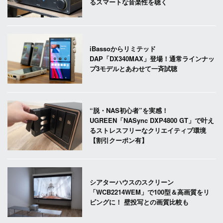
るスマートな音楽性を聴く
iBassoからリミテッド
DAP「DX340MAX」登場！通常ラインナッ
プ3モデルとあわせて一斉試聴
“脱・NAS初心者”を実感！
UGREEN「NASync DXP4800 GT」で叶え
るストレスフリーなクリエイティブ環境
【割引クーポン有】
シアターハウスのスクリーン
「WCB2214WEM」で100型＆高画質をリ
ビングに！ 壁投写との画質比較も