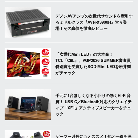
デノンAVアンプの次世代サウンドを牽引す
るミドルクラス『AVR-X3900H』堂々登
場！その真価を徹底レビュー
「次世代Mini LED」の大本命！
TCL『C8L』、VGP2026 SUMMER審査員
特別賞を受賞したSQD-Mini LEDを岩井喬
がチェック
手元に1台ほしくなる小回りの効くHi-Fi音
質！ USB-C／Bluetooth対応のクリエイテ
ィブ「XF1」アクティブスピーカーをチェ
ック
ゲーマー以外にもオススメ！他と一線を画