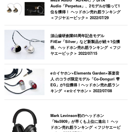
Audio「Perpetua」、2モデルが揃って1
位を獲得！ ヘッドホン売れ筋ランキング
＜フジヤエービック＞
2022/07/29
須山歯研創業65周年記念モデル
FitEar「Silver」など新製品が続々1位獲
得。ヘッドホン売れ筋ランキング ＜フジ
ヤエービック＞
2022/07/15
e☆イヤホン×Elements Garden×茶楽音
人 のコラボ限定モデル「Co-Donguri 雫
EG」が1位獲得！ヘッドホン売れ筋ラン
キング ＜e☆イヤホン＞
2022/07/08
Mark Levinson初のヘッドホン
「No5909」が早くも上位に進出！ ヘッ
ドホン売れ筋ランキング ＜フジヤエービ