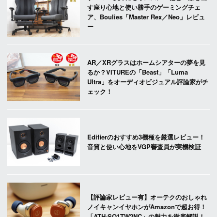
す座り心地と使い勝手のゲーミングチェ
ア、Boulies「Master Rex／Neo」レビュ
ー
AR／XRグラスはホームシアターの夢を見
るか？VITUREの「Beast」「Luma
Ultra」をオーディオビジュアル評論家がチ
ェック！
Edifierのおすすめ3機種を厳選レビュー！
音質と使い心地をVGP審査員が実機検証
【評論家レビュー有】オーテクのおしゃれ
ノイキャンイヤホンがAmazonで超お得！
「ATH-SQ1TW2NC」の魅力を徹底解説！