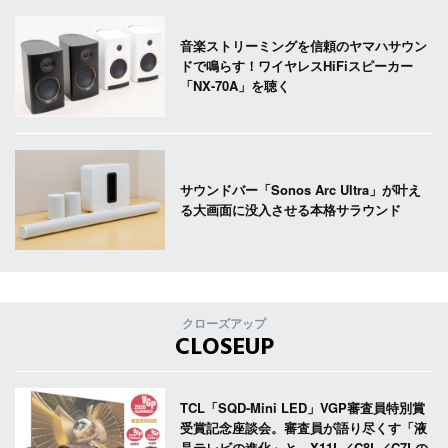
音楽ストリーミングを信頼のヤマハサウン
ドで鳴らす！ワイヤレスHiFiスピーカー
「NX-70A」を聴く
サウンドバー「Sonos Arc Ultra」が叶え
る大画面に没入させる本格サラウンド
クローズアップ
CLOSEUP
TCL「SQD-Mini LED」VGP審査員特別賞
受賞記念座談会。審査員が語り尽くす「液
晶テレビの進化」と、X11L／C8L／C7Lの