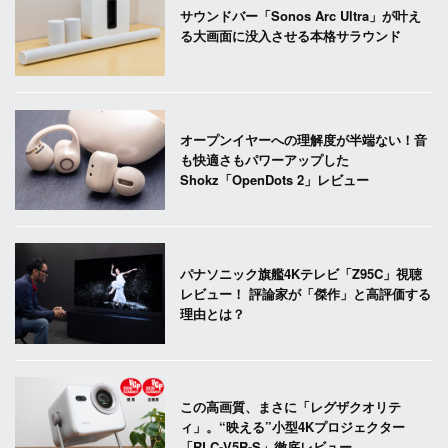
サウンドバー「Sonos Arc Ultra」が叶え
る大画面に没入させる本格サラウンド
オープンイヤーへの理解度が半端ない！音
も快適さもパワーアップした
Shokz「OpenDots 2」レビュー
パナソニック旗艦4Kテレビ「Z95C」視聴
レビュー！ 評論家が「傑作」と高評価する
理由とは？
この高画質、まさに「レグザクオリテ
ィ」。“映える”小型4Kプロジェクター
「RLC-V5R-S」徹底レビュー