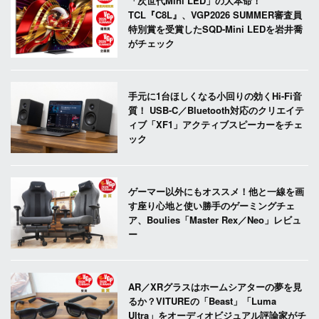
「次世代Mini LED」の大本命！
TCL『C8L』、VGP2026 SUMMER審査員
特別賞を受賞したSQD-Mini LEDを岩井喬
がチェック
手元に1台ほしくなる小回りの効くHi-Fi音
質！ USB-C／Bluetooth対応のクリエイテ
ィブ「XF1」アクティブスピーカーをチェ
ック
ゲーマー以外にもオススメ！他と一線を画
す座り心地と使い勝手のゲーミングチェ
ア、Boulies「Master Rex／Neo」レビュ
ー
AR／XRグラスはホームシアターの夢を見
るか？VITUREの「Beast」「Luma
Ultra」をオーディオビジュアル評論家がチ