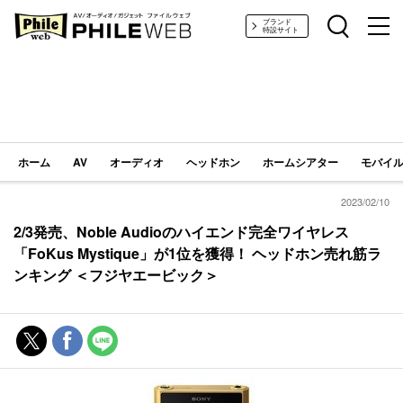
PHILE WEB｜AV/オーディオ/ガジェット
ブランド
特設サイト
ホーム
AV
オーディオ
ヘッドホン
ホームシアター
モバイル
2023/02/10
2/3発売、Noble Audioのハイエンド完全ワイヤレス
「FoKus Mystique」が1位を獲得！ ヘッドホン売れ筋ラ
ンキング ＜フジヤエービック＞