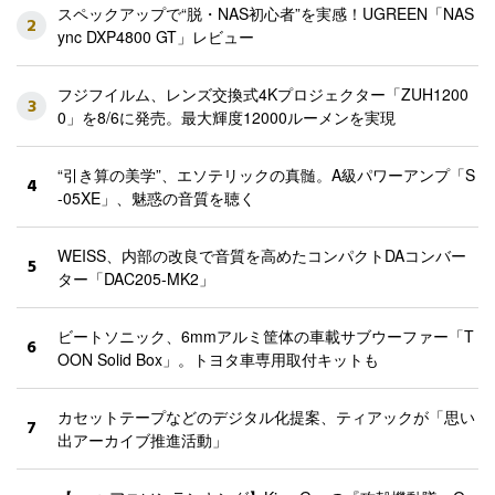
スペックアップで“脱・NAS初心者”を実感！UGREEN「NAS
2
ync DXP4800 GT」レビュー
フジフイルム、レンズ交換式4Kプロジェクター「ZUH1200
3
0」を8/6に発売。最大輝度12000ルーメンを実現
“引き算の美学”、エソテリックの真髄。A級パワーアンプ「S
4
-05XE」、魅惑の音質を聴く
WEISS、内部の改良で音質を高めたコンパクトDAコンバー
5
ター「DAC205-MK2」
ビートソニック、6mmアルミ筐体の車載サブウーファー「T
6
OON Solid Box」。トヨタ車専用取付キットも
カセットテープなどのデジタル化提案、ティアックが「思い
7
出アーカイブ推進活動」