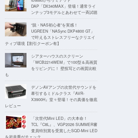
DAP「DX340MAX」登場！通常ライ
ンナップ3モデルとあわせて一斉試聴
“脱・NAS初心者”を実感！
UGREEN「NASync DXP4800 GT」
で叶えるストレスフリーなクリエイ
ティブ環境【割引クーポン有】
シアターハウスのスクリーン
「WCB2214WEM」で100型＆高画質
をリビングに！ 壁投写との画質比較
も
デノンAVアンプの次世代サウンドを
牽引するミドルクラス『AVR-
X3900H』堂々登場！その真価を徹底
レビュー
「次世代Mini LED」の大本命！
TCL『C8L』、VGP2026 SUMMER審
査員特別賞を受賞したSQD-Mini LED
を岩井喬がチェック