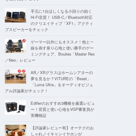
手元に1台ほしくなる小回りの効く
Hi-Fi音質！ USB-C／Bluetooth対応
のクリエイティブ「XF1」アクティ
ブスピーカーをチェック
ゲーマー以外にもオススメ！他と一
線を画す座り心地と使い勝手のゲー
ミングチェア、Boulies「Master Rex
／Neo」レビュー
AR／XRグラスはホームシアターの
夢を見るか？VITUREの「Beast」
「Luma Ultra」をオーディオビジュ
アル評論家がチェック！
Edifierのおすすめ3機種を厳選レビュ
ー！音質と使い心地をVGP審査員が
実機検証
【評論家レビュー有】オーテクのお
しゃれノイキャンイヤホンが