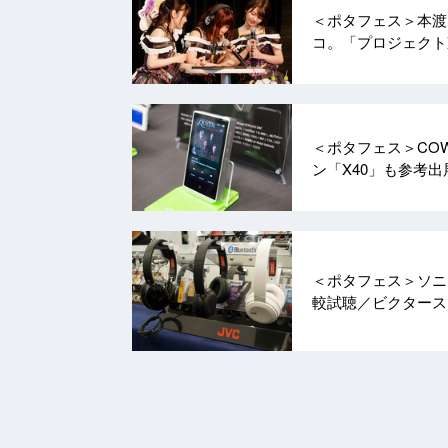
＜ポタフェス＞本渡 
コ。「プロジェク
＜ポタフェス＞COW
ン「X40」も参考
＜ポタフェス＞ソニ
較試聴／ビクター