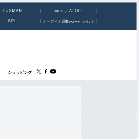
LUXMAN
moon／ATOLL
SPL
オーディオ買取
byオーディオランド
ス
ショッピング