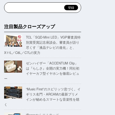
注目製品クローズアップ
TCL「SQD-Mini LED」VGP審査員特
別賞受賞記念座談会。審査員が語り
尽くす「液晶テレビの進化」と、
X11L／C8L／C7Lの実力
ゼンハイザー「ACCENTUM Clip」
は『らしさ』全開の実力機！同社初
イヤーカフ型イヤホンを徹底レビュ
ー
“Music First”のスピリッツ息づく。イ
ギリス名門・ARCAMの最新プリメ
インが秘めるスマートな音楽性を聴
く
iBassoからリミテッド