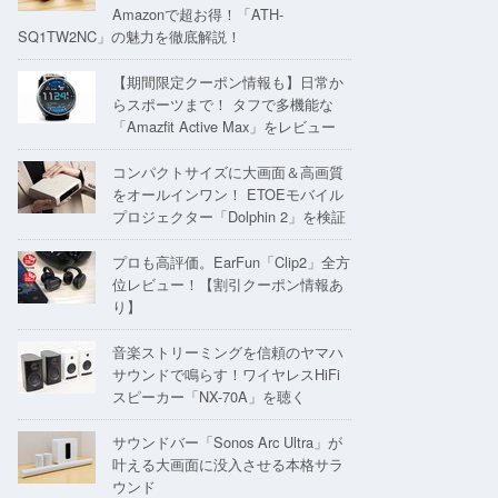
Amazonで超お得！「ATH-
SQ1TW2NC」の魅力を徹底解説！
【期間限定クーポン情報も】日常か
らスポーツまで！ タフで多機能な
「Amazfit Active Max」をレビュー
コンパクトサイズに大画面＆高画質
をオールインワン！ ETOEモバイル
プロジェクター「Dolphin 2」を検証
プロも高評価。EarFun「Clip2」全方
位レビュー！【割引クーポン情報あ
り】
音楽ストリーミングを信頼のヤマハ
サウンドで鳴らす！ワイヤレスHiFi
スピーカー「NX-70A」を聴く
サウンドバー「Sonos Arc Ultra」が
叶える大画面に没入させる本格サラ
ウンド